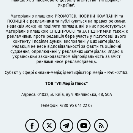
інакше як з письмового дозволу агентства "Інтерфакс-
Україна".
Матеріали з плашкою PROMOTED, НОВИНИ КОМПАНІЙ та
ПОЗИЦІЯ є рекламними та публікуються на правах реклами.
Редакція може не поділяти погляди, які в них промотуються.
Матеріали з плашкою СПЕЦПРОЄКТ та ЗА ПІДТРИМКИ також є
рекламними, проте редакція бере участь у підготовці цього
контенту і поділяє думки, висловлені у цих матеріалах.
Редакція не несе відповідальності за факти та оціночні
судження, оприлюднені у рекламних матеріалах. Згідно з
українським законодавством відповідальність за зміст
реклами несе рекламодавець.
Cубєкт у сфері онлайн-медіа; ідентифікатор медіа - R40-02163.
ТОВ "УП Медіа Плюс"
Адреса: 01032, м. Київ, вул. Жилянська, 48, 50А
Телефон: +380 95 641 22 07