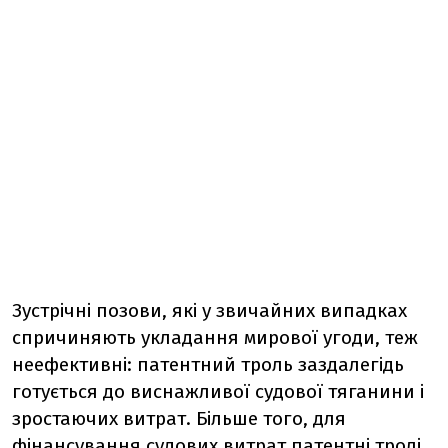
Зустрічні позови, які у звичайних випадках
спричиняють укладання мирової угоди, теж
неефективні: патентний троль заздалегідь
готується до виснажливої судової тяганини і
зростаючих витрат. Більше того, для
фінансування судових витрат патентні тролі