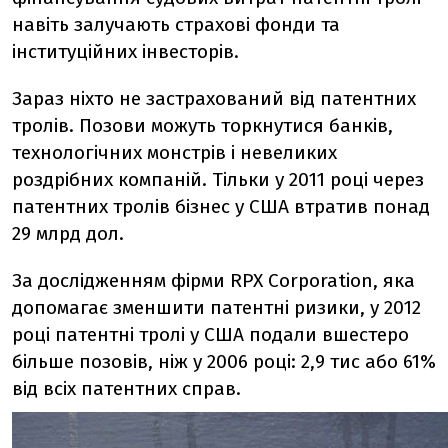
навіть залучають страхові фонди та
інституційних інвесторів.
Зараз ніхто не застрахований від патентних
тролів. Позови можуть торкнутися банків,
технологічних монстрів і невеликих
роздрібних компаній. Тільки у 2011 році через
патентних тролів бізнес у США втратив понад
29 млрд дол.
За дослідженням фірми RPX Corporation, яка
допомагає зменшити патентні ризики, у 2012
році патентні тролі у США подали вшестеро
більше позовів, ніж у 2006 році: 2,9 тис або 61%
від всіх патентних справ.