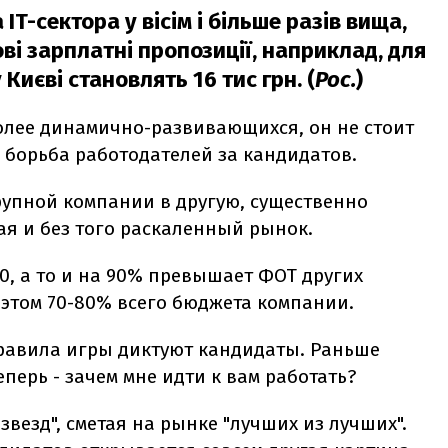
T-сектора у вісім і більше разів вища,
ові зарплатні пропозиції, наприклад, для
Києві становлять 16 тис грн. (
Рос.
)
более динамично-развивающихся, он не стоит
я борьба работодателей за кандидатов.
упной компании в другую, существенно
ая и без того раскаленный рынок.
30, а то и на 90% превышает ФОТ других
 этом 70-80% всего бюджета компании.
 правила игры диктуют кандидаты. Раньше
еперь - зачем мне идти к вам работать?
везд", сметая на рынке "лучших из лучших".