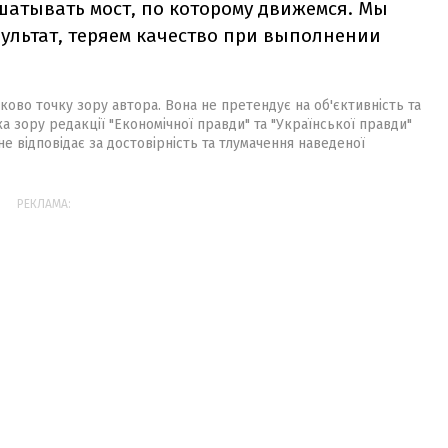
сшатывать мост, по которому движемся. Мы
зультат, теряем качество при выполнении
ково точку зору автора. Вона не претендує на об'єктивність та
ка зору редакції "Економічної правди" та "Української правди"
не відповідає за достовірність та тлумачення наведеної
РЕКЛАМА: