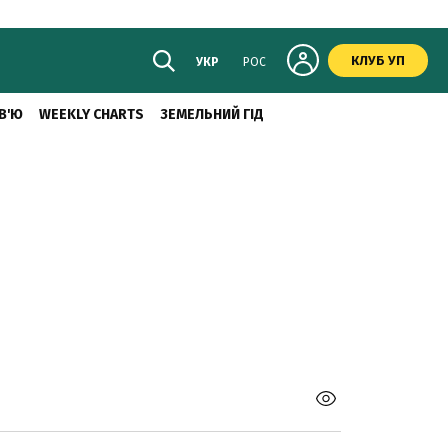
КЛУБ УП
УКР
РОС
В'Ю
WEEKLY CHARTS
ЗЕМЕЛЬНИЙ ГІД