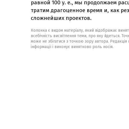
равной 100 у. е., мы продолжаем ра
тратим драгоценное время и, как ре
сложнейших проектов.
Колонка є видом матеріалу, який відображає винят
всебічність висвітлення теми, про яку йдеться. Точ
може не збігатися з точкою зору автора. Редакція 
інформації і виконує винятково роль носія.