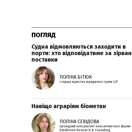
ПОГЛЯД
Судна відмовляються заходити в
порти: хто відповідатиме за зірван
поставки
ПОЛІНА БІТЮК
старша юристка юридичної групи LCF
Навіщо аграріям біометан
ПОЛІНА СЕВІДОВА
провідний консультант консалтингової фірми
DataDriven Research & Consulting