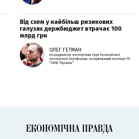
Від схем у найбільш ризикових
галузях держбюджет втрачає 100
млрд грн
ОЛЕГ ГЕТМАН
координатор експертних груп Економічної
експертної платформи, асоційований експерт ГО
"CASE-Україна"