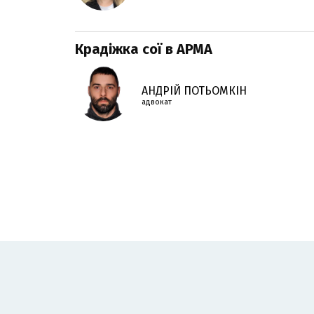
Крадіжка сої в АРМА
АНДРІЙ ПОТЬОМКІН
адвокат