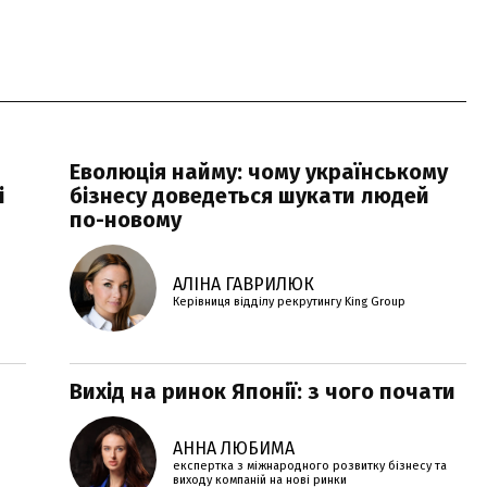
Еволюція найму: чому українському
і
бізнесу доведеться шукати людей
по-новому
АЛІНА ГАВРИЛЮК
Керівниця відділу рекрутингу King Group
Вихід на ринок Японії: з чого почати
АННА ЛЮБИМА
експертка з міжнародного розвитку бізнесу та
виходу компаній на нові ринки