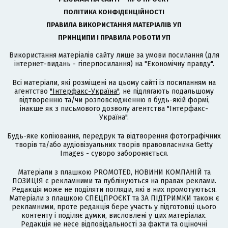
ПОЛІТИКА КОНФІДЕНЦІЙНОСТІ
ПРАВИЛА ВИКОРИСТАННЯ МАТЕРІАЛІВ УП
ПРИНЦИПИ І ПРАВИЛА РОБОТИ УП
Використання матеріалів сайту лише за умови посилання (для
інтернет-видань - гіперпосилання) на "Економічну правду".
Всі матеріали, які розміщені на цьому сайті із посиланням на
агентство
"Інтерфакс-Україна"
, не підлягають подальшому
відтворенню та/чи розповсюдженню в будь-якій формі,
інакше як з письмового дозволу агентства "Інтерфакс-
Україна".
Будь-яке копіювання, передрук та відтворення фотографічних
творів та/або аудіовізуальних творів правовласника Getty
Images - суворо забороняється.
Матеріали з плашкою PROMOTED, НОВИНИ КОМПАНІЙ та
ПОЗИЦІЯ є рекламними та публікуються на правах реклами.
Редакція може не поділяти погляди, які в них промотуються.
Матеріали з плашкою СПЕЦПРОЄКТ та ЗА ПІДТРИМКИ також є
рекламними, проте редакція бере участь у підготовці цього
контенту і поділяє думки, висловлені у цих матеріалах.
Редакція не несе відповідальності за факти та оціночні