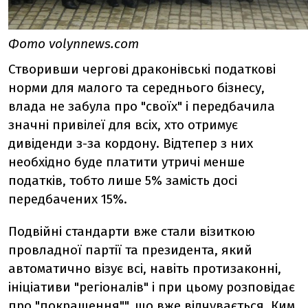
Фото volynnews.com
Створивши чергові драконівські податкові
норми для малого та середнього бізнесу,
влада не забула про "своїх" і передбачила
значні привілеї для всіх, хто отримує
дивіденди з-за кордону. Відтепер з них
необхідно буде платити утричі менше
податків, тобто лише 5% замість досі
передбачених 15%.
Подвійні стандарти вже стали візиткою
провладної партії та президента, який
автоматично візує всі, навіть протизаконні,
ініціативи "регіоналів" і при цьому розповідає
про "покращення"", що вже відчувається. Ким