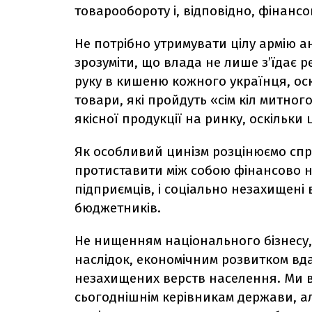
товарообороту і, відповідно, фінансо
Не потрібно утримувати цілу армію а
зрозуміти, що влада не лише з’їдає р
руку в кишеню кожного українця, оск
товари, які пройдуть «сім кіл митног
якісної продукції на ринку, оскільки 
Як особливий цинізм розцінюємо спр
протиставити між собою фінансово н
підприємців, і соціально незахищені 
бюджетників.
Не нищенням національного бізнесу,
наслідок, економічним розвитком вд
незахищених верств населення. Ми вп
сьогоднішнім керівникам держави, а