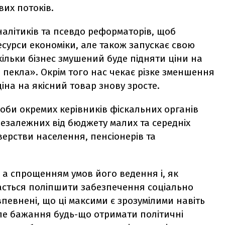
вих потоків.
налітиків та псевдо реформаторів, щоб
есурси економіки, але також запускає свою
ільки бізнес змушений буде підняти ціни на
о пекла». Окрім того нас чекає різке зменшення
ціна на якісний товар знову зросте.
оби окремих керівників фіскальних органів
езалежних від бюджету малих та середніх
верстви населення, пенсіонерів та
 а спрощенням умов його ведення і, як
асться поліпшити забезпечення соціально
евнені, що ці максими є зрозумілими навіть
ле бажання будь-що отримати політичні