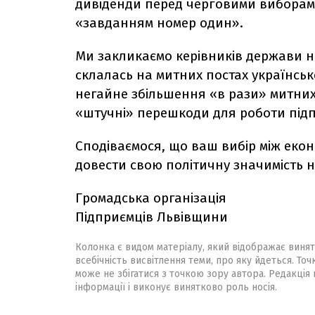
дивіденди перед черговими виборам
«завданням номер один».
Ми закликаємо керівників держави не
склалась на митних постах українськ
негайне збільшення «в рази» митни
«штучні» перешкоди для роботи підпр
Сподіваємося, що ваш вибір між еко
довести свою політичну значимість н
Громадська орга
Підприємців Львівщини
Колонка є видом матеріалу, який відображає винят
всебічність висвітлення теми, про яку йдеться. Точ
може не збігатися з точкою зору автора. Редакція 
інформації і виконує винятково роль носія.