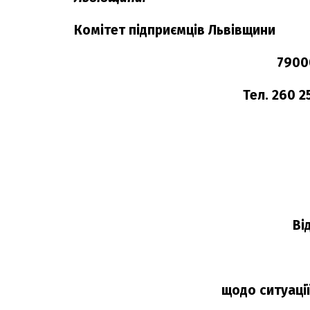
Комітет підприємців Львівщини
79000, м.Львів, 
Тел. 260 25 
Ві
щодо ситуації