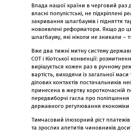
Влада нашої країни в черговий раз 
власні популістські, не підкріплені
закривання шлагбаумів і підняття т
новоявлені реформатори. Якщо до ць
шлагбауму, які ніколи не зникали – т
Вже два тижні митну систему держав
СОТ і Кіотської конвенції: розмитнен
вирішується кожен раз в ручному реж
вартість, виходячи із загальної маси
ділових контактів постачальників нео
принесена в жертву короткочасній п
передвиборчі гасла про поліпшення 
державного регулювання економіки з
Тимчасовий ілюзорний ріст платежів
та зрослих апетитів чиновників дос