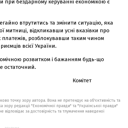
и при бездарному керуванні економікою є
гайно втрутитись та змінити ситуацію, яка
ої митниці, відкликавши усні вказівки про
х платежів, розблокувавши таким чином
иємців всієї України.
номічною розвитком і бажанням будь-що
е остаточний.
нізація Комітет
ково точку зору автора. Вона не претендує на об'єктивність та
ка зору редакції "Економічної правди" та "Української правди"
не відповідає за достовірність та тлумачення наведеної