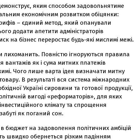
демонструє, яким способом задовольнятиме
 реальним економічним розвитком обіцянки:
арифів – єдиний метод, який опанували
ого додати апетити адміністраторів
иск на бізнес переростає будь-які мислимі межі.
и лихоманить. Повністю ігноруються правила
ня вантажів як і сума митних платежів
имі. Чого лише варта ідея визначати митну
 товару. В результаті вся система міжнародних
бхідної Україні сировини та готової продукції,
олітичній вигоді «реформаторів», для яких
інвестиційного клімату та спрощення
абуті як поганий сон.
 в бюджет на задоволення політичних амбіцій
ить швидко обернеться різким падінням