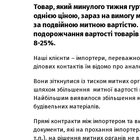
Товар, який минулого тижня гу
однією ціною, зараз на вимогу
за подвійною митною вартістю. 
подорожчання вартості товарів
8-25%.
Наші клієнти – імпортери, переважно 
ділових контактів їм відомо про анало
Вони зіткнулися із тиском митних орг
шляхом збільшення митної вартості н
Найбільшим виявилося збільшення ми
будівельних матеріалів.
Прямі контракти між імпортером та в
документи, які на прохання імпортер
т.п.), на рішення митних органів не 