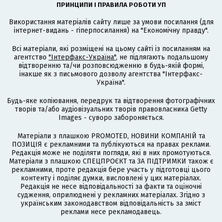
ПРИНЦИПИ І ПРАВИЛА РОБОТИ УП
Використання матеріалів сайту лише за умови посилання (для
інтернет-видань - гіперпосилання) на "Економічну правду".
Всі матеріали, які розміщені на цьому сайті із посиланням на
агентство
"Інтерфакс-Україна"
, не підлягають подальшому
відтворенню та/чи розповсюдженню в будь-якій формі,
інакше як з письмового дозволу агентства "Інтерфакс-
Україна".
Будь-яке копіювання, передрук та відтворення фотографічних
творів та/або аудіовізуальних творів правовласника Getty
Images - суворо забороняється.
Матеріали з плашкою PROMOTED, НОВИНИ КОМПАНІЙ та
ПОЗИЦІЯ є рекламними та публікуються на правах реклами.
Редакція може не поділяти погляди, які в них промотуються.
Матеріали з плашкою СПЕЦПРОЄКТ та ЗА ПІДТРИМКИ також є
рекламними, проте редакція бере участь у підготовці цього
контенту і поділяє думки, висловлені у цих матеріалах.
Редакція не несе відповідальності за факти та оціночні
судження, оприлюднені у рекламних матеріалах. Згідно з
українським законодавством відповідальність за зміст
реклами несе рекламодавець.