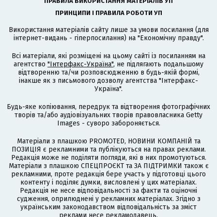
ПРАВИЛА ВИКОРИСТАННЯ МАТЕРІАЛІВ УП
ПРИНЦИПИ І ПРАВИЛА РОБОТИ УП
Використання матеріалів сайту лише за умови посилання (для
інтернет-видань - гіперпосилання) на "Економічну правду".
Всі матеріали, які розміщені на цьому сайті із посиланням на
агентство
"Інтерфакс-Україна"
, не підлягають подальшому
відтворенню та/чи розповсюдженню в будь-якій формі,
інакше як з письмового дозволу агентства "Інтерфакс-
Україна".
Будь-яке копіювання, передрук та відтворення фотографічних
творів та/або аудіовізуальних творів правовласника Getty
Images - суворо забороняється.
Матеріали з плашкою PROMOTED, НОВИНИ КОМПАНІЙ та
ПОЗИЦІЯ є рекламними та публікуються на правах реклами.
Редакція може не поділяти погляди, які в них промотуються.
Матеріали з плашкою СПЕЦПРОЄКТ та ЗА ПІДТРИМКИ також є
рекламними, проте редакція бере участь у підготовці цього
контенту і поділяє думки, висловлені у цих матеріалах.
Редакція не несе відповідальності за факти та оціночні
судження, оприлюднені у рекламних матеріалах. Згідно з
українським законодавством відповідальність за зміст
реклами несе рекламодавець.