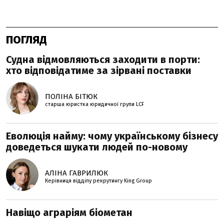
ПОГЛЯД
Судна відмовляються заходити в порти:
хто відповідатиме за зірвані поставки
ПОЛІНА БІТЮК
старша юристка юридичної групи LCF
Еволюція найму: чому українському бізнесу
доведеться шукати людей по-новому
АЛІНА ГАВРИЛЮК
Керівниця відділу рекрутингу King Group
Навіщо аграріям біометан