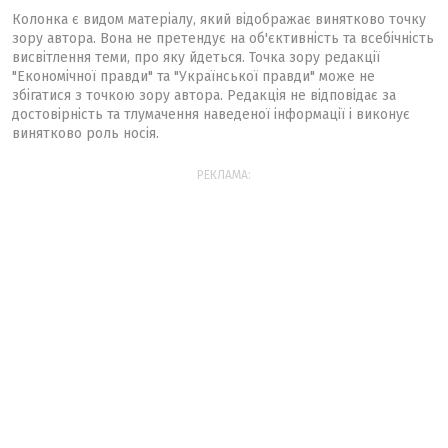
Колонка є видом матеріалу, який відображає винятково точку
зору автора. Вона не претендує на об'єктивність та всебічність
висвітлення теми, про яку йдеться. Точка зору редакції
"Економічної правди" та "Української правди" може не
збігатися з точкою зору автора. Редакція не відповідає за
достовірність та тлумачення наведеної інформації і виконує
винятково роль носія.
РЕКЛАМА: