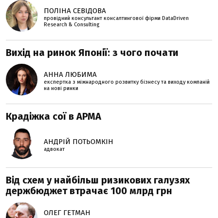
ПОЛІНА СЕВІДОВА
провідний консультант консалтингової фірми DataDriven
Research & Consulting
Вихід на ринок Японії: з чого почати
АННА ЛЮБИМА
експертка з міжнародного розвитку бізнесу та виходу компаній
на нові ринки
Крадіжка сої в АРМА
АНДРІЙ ПОТЬОМКІН
адвокат
Від схем у найбільш ризикових галузях
держбюджет втрачає 100 млрд грн
ОЛЕГ ГЕТМАН