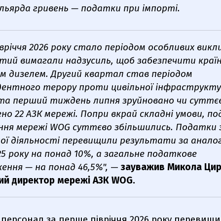
ільярда гривень — податки при імпорті.
вріччя 2026 року стало періодом особливих викли
тий вимагали надзусиль, щоб забезпечити країн
м дизелем. Другий квартал став періодом
ентного терору проти цивільної інфраструктур
та перший тиждень липня зруйновано чи суттє
о 22 АЗК мережі. Попри вкрай складні умови, по
ння мережі WOG суттєво збільшились. Податки 
ої діяльності перевищили результати за анало
25 року на понад 10%, а загальне податкове
ння — на понад 46,5%",
—
зауважив Микола Цир
ий директор мережі АЗК WOG.
 персонал за перше півріччя 2026 року перевищ