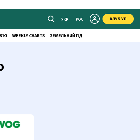
КЛУБ УП
УКР
РОС
В'Ю
WEEKLY CHARTS
ЗЕМЕЛЬНИЙ ГІД
о