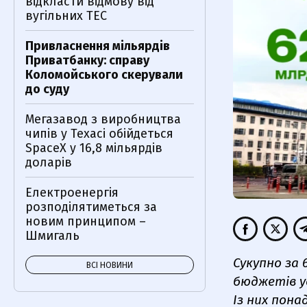
відкласти відмову від
вугільних ТЕС
Привласнення мільярдів
Приватбанку: справу
Коломойського скерували
до суду
Мегазавод з виробництва
чипів у Техасі обійдеться
SpaceX у 16,8 мільярдів
доларів
Електроенергія
розподілятиметься за
новим принципом –
Шмигаль
Сукупно за 
ВСІ НОВИНИ
бюджетів ус
Із них пона