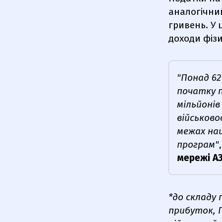
аналогічний
гривень. У 
доходи фізи
"Понад 62
початку 
мільйонів
військово
межах нац
програм"
мережі А
*до складу 
прибуток, П