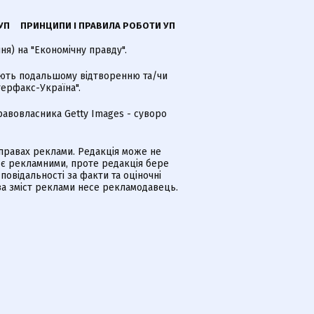
УП
ПРИНЦИПИ І ПРАВИЛА РОБОТИ УП
я) на "Економічну правду".
гають подальшому відтворенню та/чи
терфакс-Україна".
равовласника Getty Images - суворо
равах реклами. Редакція може не
 є рекламними, проте редакція бере
дповідальності за факти та оціночні
за зміст реклами несе рекламодавець.