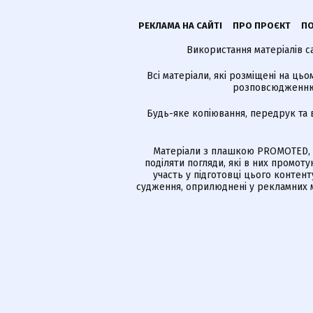
РЕКЛАМА НА САЙТІ
ПРО ПРОЄКТ
ПО
Використання матеріалів с
Всі матеріали, які розміщені на цьо
розповсюдженню в
Будь-яке копіювання, передрук та 
Матеріали з плашкою PROMOTED, 
поділяти погляди, які в них промо
участь у підготовці цього контенту
судження, оприлюднені у рекламних м