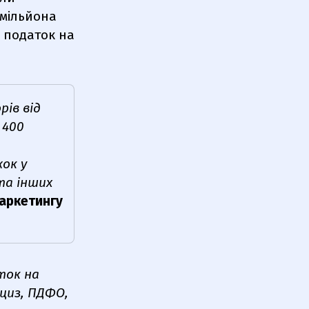
 мільйона
, податок на
рів від
 400
жок у
та інших
маркетингу
ток на
кциз, ПДФО,