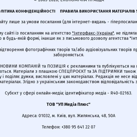
ЛІТИКА КОНФІДЕНЦІЙНОСТІ
ПРАВИЛА ВИКОРИСТАННЯ МАТЕРІАЛІВ 
айту лише за умови посилання (для інтернет-видань - гіперпосиланн
му сайті із посиланням на агентство
"Інтерфакс-Україна"
, не підля
 будь-якій формі, інакше як з письмового дозволу агентства "Ін
відтворення фотографічних творів та/або аудіовізуальних творів п
забороняється.
НОВИНИ КОМПАНІЙ та ПОЗИЦІЯ є рекламними та публікуються на п
туються. Матеріали з плашкою СПЕЦПРОЄКТ та ЗА ПІДТРИМКИ також
 і поділяє думки, висловлені у цих матеріалах. Редакція не несе ві
атеріалах. Згідно з українським законодавством відповідальність 
Cубєкт у сфері онлайн-медіа; ідентифікатор медіа - R40-02163.
ТОВ "УП Медіа Плюс"
Адреса: 01032, м. Київ, вул. Жилянська, 48, 50А
Телефон: +380 95 641 22 07