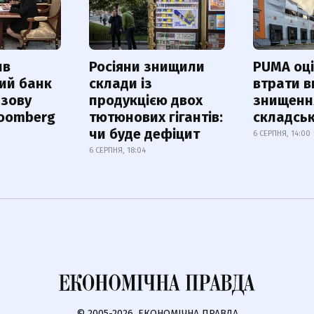
ив
Росіяни знищили
PUMA оц
ий банк
склади із
втрати в
азову
продукцією двох
знищення
loomberg
тютюнових гігантів:
складськ
чи буде дефіцит
6 СЕРПНЯ, 14:00
6 СЕРПНЯ, 18:04
© 2005-2026, ЕКОНОМІЧНА ПРАВДА