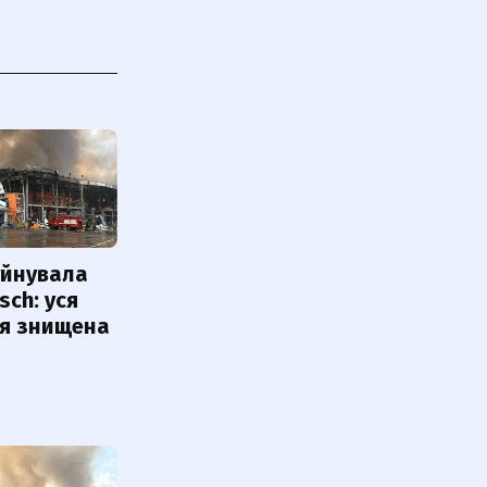
уйнувала
sch: уся
ія знищена