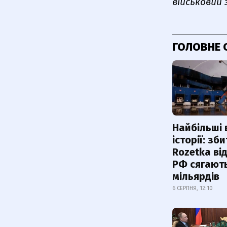
військовий 
ГОЛОВНЕ 
Найбільші 
історії: зб
Rozetka від
РФ сягают
мільярдів
6 СЕРПНЯ, 12:10