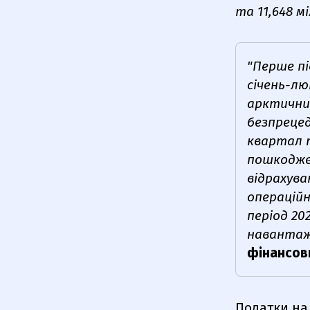
та 11,648 м
"Перше пі
січень-лю
арктични
безпрецед
квартал 
пошкоджен
відрахува
операційн
період 20
навантаже
фінансов
Податки на