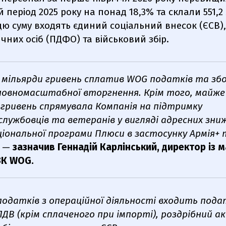
 період 2025 року на понад 18,3% та склали 551,2
цю суму входять єдиний соціальний внесок (ЄСВ)
чних осіб (ПДФО) та військовий збір.
 мільярди гривень сплатив WOG податків та збо
повномасштабної вторгнення. Крім того, майже
 гривень спрямувала Компанія на підтримку
службовців та ветеранів у вигляді адресних зни
іональної програми Плюси в застосунку Армія+ 
, —
зазначив Геннадій Карлінський, директор із 
ЗК WOG.
податків з операційної діяльності входить пода
ДВ (крім сплаченого при імпорті), роздрібний а