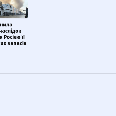
інила
наслідок
 Росією її
их запасів