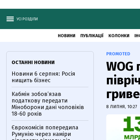
УСІ РОЗДІЛИ
НОВИНИ
ПУБЛІКАЦІЇ
КОЛОНКИ
ІН
PROMOTED
WOG п
ОСТАННІ НОВИНИ
Новини 6 серпня: Росія
піврі
нищить бізнес
гриве
Кабмін зобовʼязав
податкову передати
Міноборони дані чоловіків
8 ЛИПНЯ, 10:27
18-60 років
Єврокомісія попередила
Румунію через наміри