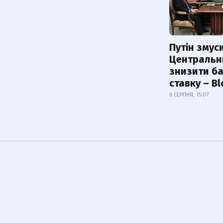
Путін змус
Центральн
знизити б
ставку – B
6 СЕРПНЯ, 15:07