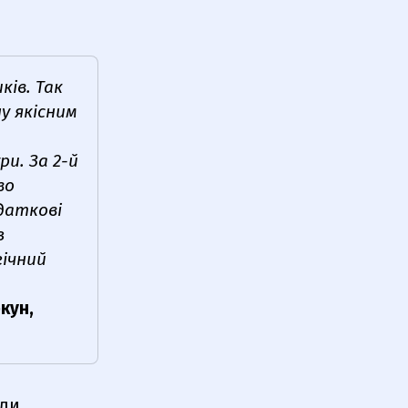
ків. Так
у якісним
и. За 2-й
во
даткові
з
гічний
кун,
или