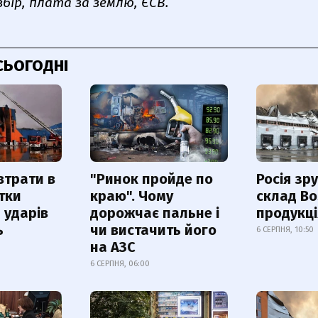
збір, плата за землю, ЄСВ.
СЬОГОДНІ
втрати в
"Ринок пройде по
Росія зр
итки
краю". Чому
склад Bo
 ударів
дорожчає пальне і
продукц
ь
чи вистачить його
6 СЕРПНЯ, 10:50
на АЗС
6 СЕРПНЯ, 06:00