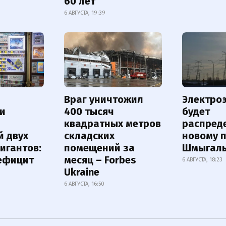
60 лет
6 АВГУСТА, 19:39
Враг уничтожил
Электро
и
400 тысяч
будет
квадратных метров
распред
й двух
складских
новому 
игантов:
помещений за
Шмыгал
дефицит
месяц – Forbes
6 АВГУСТА, 18:23
Ukraine
6 АВГУСТА, 16:50