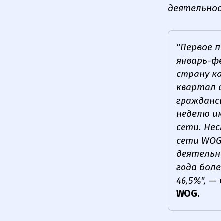
деятельнос
"Первое п
январь-ф
страну к
квартал 
гражданс
неделю и
сети. Не
сети WOG
деятельн
года боле
46,5%",
—
WOG.