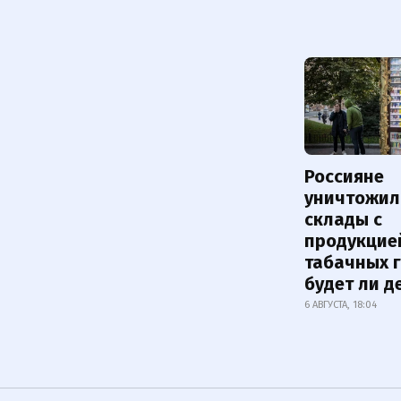
Россияне
уничтожил
склады с
продукцие
табачных г
будет ли 
6 АВГУСТА, 18:04