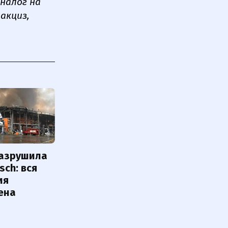
налог на
акциз,
разрушила
sch: вся
ия
ена