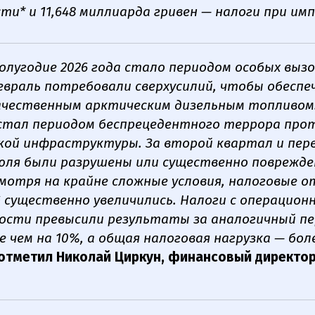
ти* и 11,648 миллиарда гривен — налоги при им
олугодие 2026 года стало периодом особых вызов
евраль потребовали сверхусилий, чтобы обеспе
ачественным арктическим дизельным топливом
стал периодом беспрецедентного террора про
кой инфраструктуры. За второй квартал и пер
юля были разрушены или существенно поврежде
смотря на крайне сложные условия, налоговые о
 существенно увеличились. Налоги с операцион
ости превысили результаты за аналогичный пе
е чем на 10%, а общая налоговая нагрузка — бол
отметил Николай Циркун, финансовый директор