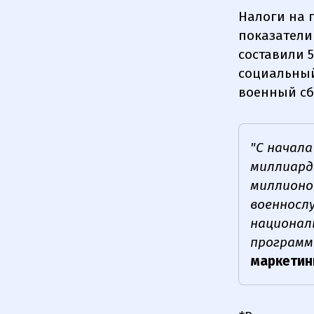
Налоги на 
показатели
составили 5
социальный
военный сб
"С начал
миллиардо
миллионо
военнослу
национал
программ
маркетин