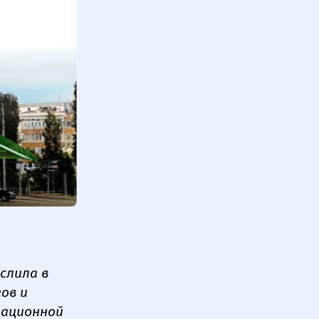
слила в
ов и
ерационной