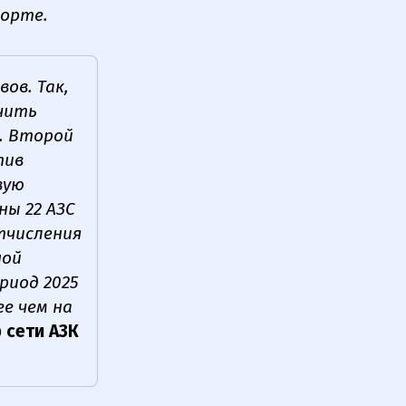
порте.
ов. Так,
чить
. Второй
тив
вую
ны 22 АЗС
тчисления
ной
риод 2025
ее чем на
 сети АЗК