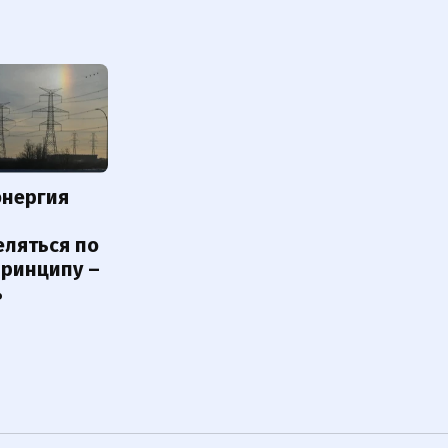
энергия
еляться по
принципу –
ь