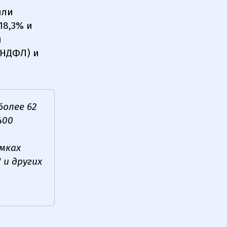
или
18,3% и
й
(НДФЛ) и
олее 62
400
амках
 и других