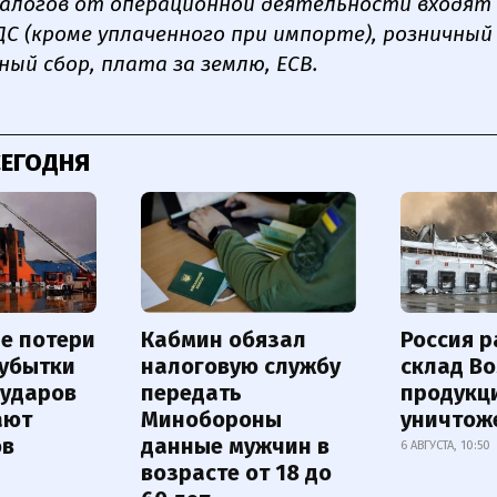
налогов от операционной деятельности входят 
ДС (кроме уплаченного при импорте), розничный 
ный сбор, плата за землю, ЕСВ.
СЕГОДНЯ
е потери
Кабмин обязал
Россия 
 убытки
налоговую службу
склад Bo
 ударов
передать
продукц
ают
Минобороны
уничтож
ов
данные мужчин в
6 АВГУСТА, 10:50
возрасте от 18 до