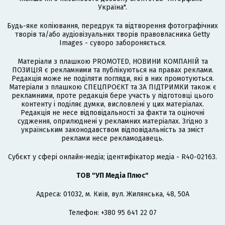
Україна".
Будь-яке копіювання, передрук та відтворення фотографічних
творів та/або аудіовізуальних творів правовласника Getty
Images - суворо забороняється.
Матеріали з плашкою PROMOTED, НОВИНИ КОМПАНІЙ та
ПОЗИЦІЯ є рекламними та публікуються на правах реклами.
Редакція може не поділяти погляди, які в них промотуються.
Матеріали з плашкою СПЕЦПРОЄКТ та ЗА ПІДТРИМКИ також є
рекламними, проте редакція бере участь у підготовці цього
контенту і поділяє думки, висловлені у цих матеріалах.
Редакція не несе відповідальності за факти та оціночні
судження, оприлюднені у рекламних матеріалах. Згідно з
українським законодавством відповідальність за зміст
реклами несе рекламодавець.
Cубєкт у сфері онлайн-медіа; ідентифікатор медіа - R40-02163.
ТОВ "УП Медіа Плюс"
Адреса: 01032, м. Київ, вул. Жилянська, 48, 50А
Телефон: +380 95 641 22 07