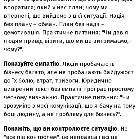
впоратися; який у нас план; чому ми
впевнені, що вийдемо з цієї ситуації. Надія
без плану – обман. План без надії –
демотивація. Практичне питання: "Чи дав я
людям привід вірити, що ми це витримаємо, і
чому?".
Показуйте емпатію.
Люди пробачають
бізнесу багато, але не пробачають байдужості
до їх болю, втрат, тривоги. Юридично
вивірений текст без емпатії програє простому
чесному визнанню. Практичне питання: "Чи
зрозуміло з моєї комунікації, що я бачу на тому
боці людину, а не проблему для бізнесу?".
Покажіть, що ви контролюєте ситуацію.
Не
"все під контролем", це неправда і всі це