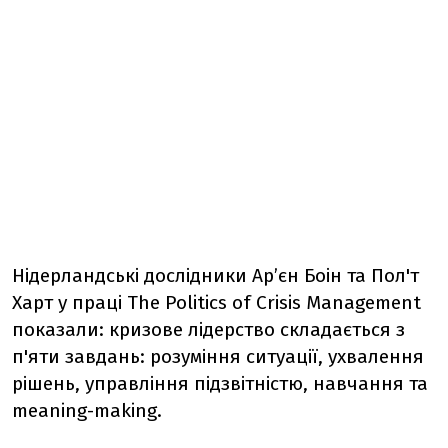
Нідерландські дослідники Арʼєн Боін та Пол'т
Харт у праці The Politics of Crisis Management
показали: кризове лідерство складається з
п'яти завдань: розуміння ситуації, ухвалення
рішень, управління підзвітністю, навчання та
meaning-making.