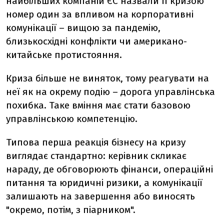
найбільших компаній ЄС назвали її кризою
номер один за впливом на корпоративні
комунікації – вищою за пандемію,
близькосхідні конфлікти чи американо-
китайське протистояння.
Криза більше не виняток, тому реагувати на
неї як на окрему подію – дорога управлінська
похибка. Таке вміння має стати базовою
управлінською компетенцію.
Типова перша реакція бізнесу на кризу
виглядає стандартно: керівник скликає
нараду, де обговорюють фінанси, операційні
питання та юридичні ризики, а комунікації
залишають на завершення або виносять
"окремо, потім, з піарником".