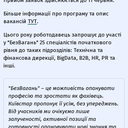
Прийом заявок здійснюється до 11 червня.
Більше інформації про програму та опис
вакансій
ТУТ
.
Цього року роботодавець запрошує до участі
у "БезВагань" 25 спеціалістів початкового
рівня до таких підрозділів: Технічна та
фінансова дирекції, BigData, B2B, HR, PR та
інші.
"БезВагань" – це можливість опанувати
професію та зростати як фахівець.
Київстар пропонує її усім, без упереджень.
Від учасників ми очікуємо лише
залученості, активної позиції та
готовності опановувати нові знання та