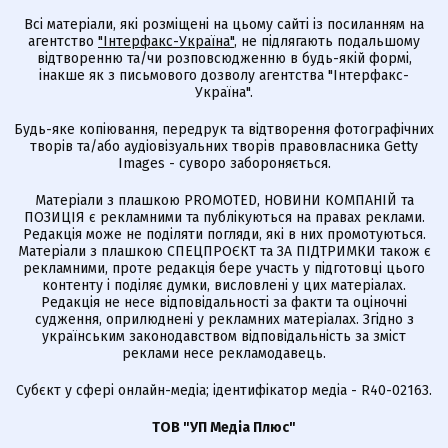
Всі матеріали, які розміщені на цьому сайті із посиланням на
агентство
"Інтерфакс-Україна"
, не підлягають подальшому
відтворенню та/чи розповсюдженню в будь-якій формі,
інакше як з письмового дозволу агентства "Інтерфакс-
Україна".
Будь-яке копіювання, передрук та відтворення фотографічних
творів та/або аудіовізуальних творів правовласника Getty
Images - суворо забороняється.
Матеріали з плашкою PROMOTED, НОВИНИ КОМПАНІЙ та
ПОЗИЦІЯ є рекламними та публікуються на правах реклами.
Редакція може не поділяти погляди, які в них промотуються.
Матеріали з плашкою СПЕЦПРОЄКТ та ЗА ПІДТРИМКИ також є
рекламними, проте редакція бере участь у підготовці цього
контенту і поділяє думки, висловлені у цих матеріалах.
Редакція не несе відповідальності за факти та оціночні
судження, оприлюднені у рекламних матеріалах. Згідно з
українським законодавством відповідальність за зміст
реклами несе рекламодавець.
Cубєкт у сфері онлайн-медіа; ідентифікатор медіа - R40-02163.
ТОВ "УП Медіа Плюс"