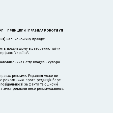
УП
ПРИНЦИПИ І ПРАВИЛА РОБОТИ УП
я) на "Економічну правду".
гають подальшому відтворенню та/чи
терфакс-Україна".
равовласника Getty Images - суворо
равах реклами. Редакція може не
 є рекламними, проте редакція бере
дповідальності за факти та оціночні
за зміст реклами несе рекламодавець.