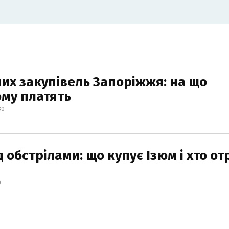
их закупівель Запоріжжя: на що
ому платять
30
 обстрілами: що купує Ізюм і хто о
0