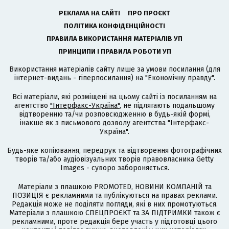
РЕКЛАМА НА САЙТІ
ПРО ПРОЄКТ
ПОЛІТИКА КОНФІДЕНЦІЙНОСТІ
ПРАВИЛА ВИКОРИСТАННЯ МАТЕРІАЛІВ УП
ПРИНЦИПИ І ПРАВИЛА РОБОТИ УП
Використання матеріалів сайту лише за умови посилання (для
інтернет-видань - гіперпосилання) на "Економічну правду".
Всі матеріали, які розміщені на цьому сайті із посиланням на
агентство
"Інтерфакс-Україна"
, не підлягають подальшому
відтворенню та/чи розповсюдженню в будь-якій формі,
інакше як з письмового дозволу агентства "Інтерфакс-
Україна".
Будь-яке копіювання, передрук та відтворення фотографічних
творів та/або аудіовізуальних творів правовласника Getty
Images - суворо забороняється.
Матеріали з плашкою PROMOTED, НОВИНИ КОМПАНІЙ та
ПОЗИЦІЯ є рекламними та публікуються на правах реклами.
Редакція може не поділяти погляди, які в них промотуються.
Матеріали з плашкою СПЕЦПРОЄКТ та ЗА ПІДТРИМКИ також є
рекламними, проте редакція бере участь у підготовці цього