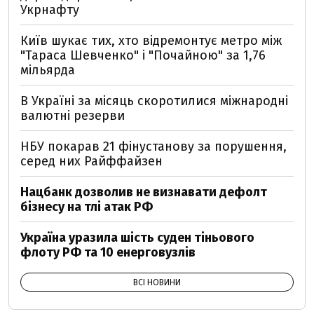
Укрнафту
Київ шукає тих, хто відремонтує метро між
"Тараса Шевченко" і "Почайною" за 1,76
мільярда
В Україні за місяць скоротилися міжнародні
валютні резерви
НБУ покарав 21 фінустанову за порушення,
серед них Райффайзен
Нацбанк дозволив не визнавати дефолт
бізнесу на тлі атак РФ
Україна уразила шість суден тіньового
флоту РФ та 10 енерговузлів
ВСІ НОВИНИ