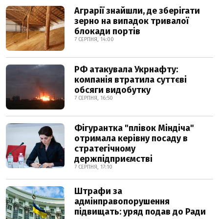
Аграрії знайшли, де зберігати
зерно на випадок тривалої
блокади портів
7 СЕРПНЯ, 14:00
РФ атакувала Укрнафту:
компанія втратила суттєві
обсяги видобутку
7 СЕРПНЯ, 16:50
Фігурантка "плівок Міндіча"
отримала керівну посаду в
стратегічному
держпідприємстві
7 СЕРПНЯ, 17:10
Штрафи за
адмінправопорушення
підвищать: уряд подав до Ради