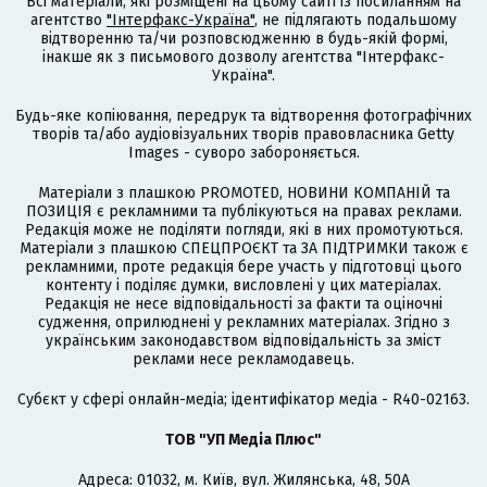
Всі матеріали, які розміщені на цьому сайті із посиланням на
агентство
"Інтерфакс-Україна"
, не підлягають подальшому
відтворенню та/чи розповсюдженню в будь-якій формі,
інакше як з письмового дозволу агентства "Інтерфакс-
Україна".
Будь-яке копіювання, передрук та відтворення фотографічних
творів та/або аудіовізуальних творів правовласника Getty
Images - суворо забороняється.
Матеріали з плашкою PROMOTED, НОВИНИ КОМПАНІЙ та
ПОЗИЦІЯ є рекламними та публікуються на правах реклами.
Редакція може не поділяти погляди, які в них промотуються.
Матеріали з плашкою СПЕЦПРОЄКТ та ЗА ПІДТРИМКИ також є
рекламними, проте редакція бере участь у підготовці цього
контенту і поділяє думки, висловлені у цих матеріалах.
Редакція не несе відповідальності за факти та оціночні
судження, оприлюднені у рекламних матеріалах. Згідно з
українським законодавством відповідальність за зміст
реклами несе рекламодавець.
Cубєкт у сфері онлайн-медіа; ідентифікатор медіа - R40-02163.
ТОВ "УП Медіа Плюс"
Адреса: 01032, м. Київ, вул. Жилянська, 48, 50А