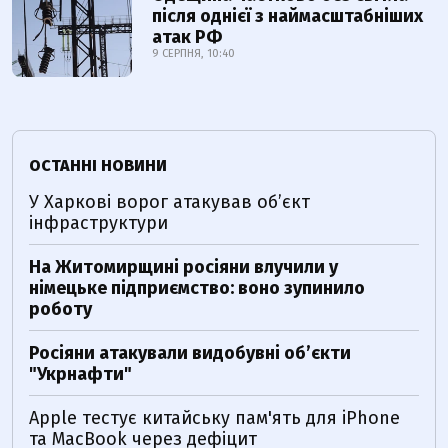
після однієї з наймасштабніших
атак РФ
9 СЕРПНЯ, 10:40
ОСТАННІ НОВИНИ
У Харкові ворог атакував обʼєкт
інфраструктури
На Житомирщині росіяни влучили у
німецьке підприємство: воно зупинило
роботу
Росіяни атакували видобувні обʼєкти
"Укрнафти"
Apple тестує китайську пам'ять для iPhone
та MacBook через дефіцит