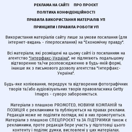
РЕКЛАМА НА САЙТІ
ПРО ПРОЄКТ
ПОЛІТИКА КОНФІДЕНЦІЙНОСТІ
ПРАВИЛА ВИКОРИСТАННЯ МАТЕРІАЛІВ УП
ПРИНЦИПИ І ПРАВИЛА РОБОТИ УП
Використання матеріалів сайту лише за умови посилання (для
інтернет-видань - гіперпосилання) на "Економічну правду".
Всі матеріали, які розміщені на цьому сайті із посиланням на
агентство
"Інтерфакс-Україна"
, не підлягають подальшому
відтворенню та/чи розповсюдженню в будь-якій формі,
інакше як з письмового дозволу агентства "Інтерфакс-
Україна".
Будь-яке копіювання, передрук та відтворення фотографічних
творів та/або аудіовізуальних творів правовласника Getty
Images - суворо забороняється.
Матеріали з плашкою PROMOTED, НОВИНИ КОМПАНІЙ та
ПОЗИЦІЯ є рекламними та публікуються на правах реклами.
Редакція може не поділяти погляди, які в них промотуються.
Матеріали з плашкою СПЕЦПРОЄКТ та ЗА ПІДТРИМКИ також є
рекламними, проте редакція бере участь у підготовці цього
контенту і поділяє думки, висловлені у цих матеріалах.