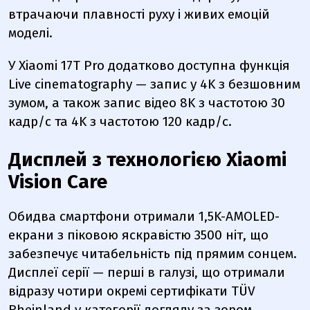
втрачаючи плавності руху і живих емоцій
моделі.
У Xiaomi 17T Pro додатково доступна функція
Live cinematography — запис у 4K з безшовним
зумом, а також запис відео 8K з частотою 30
кадр/с та 4K з частотою 120 кадр/с.
Дисплей з технологією Xiaomi
Vision Care
Обидва смартфони отримали 1,5K-AMOLED-
екрани з піковою яскравістю 3500 ніт, що
забезпечує читабельність під прямим сонцем.
Дисплеї серії — перші в галузі, що отримали
відразу чотири окремі сертифікати TÜV
Rheinland у категорії догляду за зором.