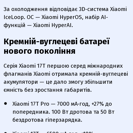
За охолодження відповідає 3D-система Xiaomi
IceLoop. ОС — Xiaomi HyperOS, набір AI-
функцій — Xiaomi HyperAI.
Кремній-вуглецеві батареї
нового покоління
Серія Xiaomi 17T першою серед міжнародних
флагманів Xiaomi отримала кремній-вуглецеві
акумулятори — це дало змогу збільшити
ємність без зростання габаритів.
Xiaomi 17T Pro — 7000 мА·год, +27% до
попередника. 100 Вт дротова та 50 Вт
бездротова гіперзарядка.