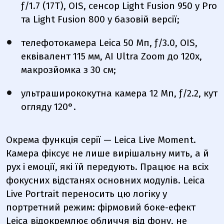
ƒ/1.7 (17T), OIS, сенсор Light Fusion 950 у Pro
та Light Fusion 800 у базовій версії;
телефотокамера Leica 50 Мп, ƒ/3.0, OIS,
еквівалент 115 мм, AI Ultra Zoom до 120x,
макрозйомка з 30 см;
ультраширококутна камера 12 Мп, ƒ/2.2, кут
огляду 120°.
Окрема функція серії — Leica Live Moment.
Камера фіксує не лише вирішальну мить, а й
рух і емоції, які їй передують. Працює на всіх
фокусних відстанях основних модулів. Leica
Live Portrait переносить цю логіку у
портретний режим: фірмовий боке-ефект
Leica відокремлює обличчя від фону, не