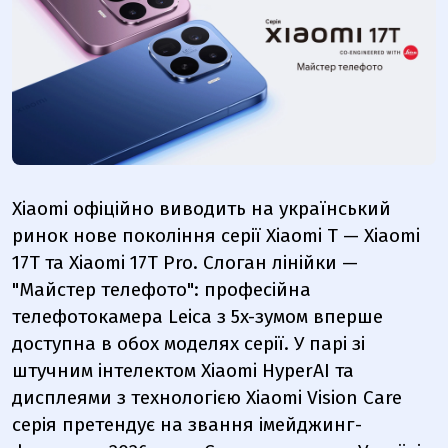
Xiaomi офіційно виводить на український
ринок нове покоління серії Xiaomi Т — Xiaomi
17T та Xiaomi 17T Pro. Слоган лінійки —
"Майстер телефото": професійна
телефотокамера Leica з 5x-зумом вперше
доступна в обох моделях серії. У парі зі
штучним інтелектом Xiaomi HyperAI та
дисплеями з технологією Xiaomi Vision Care
серія претендує на звання імейджинг-