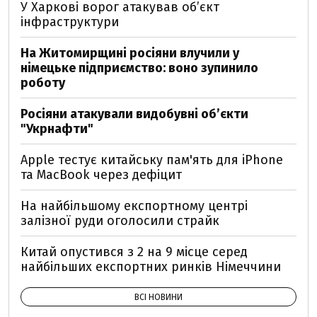
У Харкові ворог атакував обʼєкт
інфраструктури
На Житомирщині росіяни влучили у
німецьке підприємство: воно зупинило
роботу
Росіяни атакували видобувні обʼєкти
"Укрнафти"
Apple тестує китайську пам'ять для iPhone
та MacBook через дефіцит
На найбільшому експортному центрі
залізної руди оголосили страйк
Китай опустився з 2 на 9 місце серед
найбільших експортних ринків Німеччини
ВСІ НОВИНИ