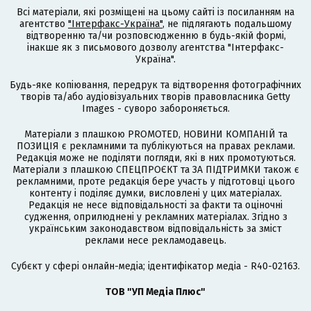
Всі матеріали, які розміщені на цьому сайті із посиланням на
агентство
"Інтерфакс-Україна"
, не підлягають подальшому
відтворенню та/чи розповсюдженню в будь-якій формі,
інакше як з письмового дозволу агентства "Інтерфакс-
Україна".
Будь-яке копіювання, передрук та відтворення фотографічних
творів та/або аудіовізуальних творів правовласника Getty
Images - суворо забороняється.
Матеріали з плашкою PROMOTED, НОВИНИ КОМПАНІЙ та
ПОЗИЦІЯ є рекламними та публікуються на правах реклами.
Редакція може не поділяти погляди, які в них промотуються.
Матеріали з плашкою СПЕЦПРОЄКТ та ЗА ПІДТРИМКИ також є
рекламними, проте редакція бере участь у підготовці цього
контенту і поділяє думки, висловлені у цих матеріалах.
Редакція не несе відповідальності за факти та оціночні
судження, оприлюднені у рекламних матеріалах. Згідно з
українським законодавством відповідальність за зміст
реклами несе рекламодавець.
Cубєкт у сфері онлайн-медіа; ідентифікатор медіа - R40-02163.
ТОВ "УП Медіа Плюс"