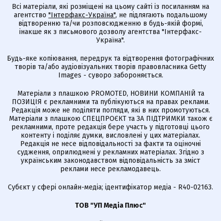
Всі матеріали, які розміщені на цьому сайті із посиланням на
агентство
"Інтерфакс-Україна"
, не підлягають подальшому
відтворенню та/чи розповсюдженню в будь-якій формі,
інакше як з письмового дозволу агентства "Інтерфакс-
Україна".
Будь-яке копіювання, передрук та відтворення фотографічних
творів та/або аудіовізуальних творів правовласника Getty
Images - суворо забороняється.
Матеріали з плашкою PROMOTED, НОВИНИ КОМПАНІЙ та
ПОЗИЦІЯ є рекламними та публікуються на правах реклами.
Редакція може не поділяти погляди, які в них промотуються.
Матеріали з плашкою СПЕЦПРОЄКТ та ЗА ПІДТРИМКИ також є
рекламними, проте редакція бере участь у підготовці цього
контенту і поділяє думки, висловлені у цих матеріалах.
Редакція не несе відповідальності за факти та оціночні
судження, оприлюднені у рекламних матеріалах. Згідно з
українським законодавством відповідальність за зміст
реклами несе рекламодавець.
Cубєкт у сфері онлайн-медіа; ідентифікатор медіа - R40-02163.
ТОВ "УП Медіа Плюс"