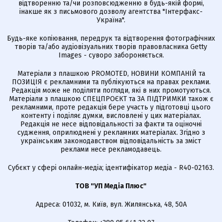
відтворенню та/чи розповсюдженню в будь-якій формі,
інакше як з письмового дозволу агентства "Інтерфакс-
Україна".
Будь-яке копіювання, передрук та відтворення фотографічних
творів та/або аудіовізуальних творів правовласника Getty
Images - суворо забороняється.
Матеріали з плашкою PROMOTED, НОВИНИ КОМПАНІЙ та
ПОЗИЦІЯ є рекламними та публікуються на правах реклами.
Редакція може не поділяти погляди, які в них промотуються.
Матеріали з плашкою СПЕЦПРОЄКТ та ЗА ПІДТРИМКИ також є
рекламними, проте редакція бере участь у підготовці цього
контенту і поділяє думки, висловлені у цих матеріалах.
Редакція не несе відповідальності за факти та оціночні
судження, оприлюднені у рекламних матеріалах. Згідно з
українським законодавством відповідальність за зміст
реклами несе рекламодавець.
Cубєкт у сфері онлайн-медіа; ідентифікатор медіа - R40-02163.
ТОВ "УП Медіа Плюс"
Адреса: 01032, м. Київ, вул. Жилянська, 48, 50А