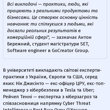
Всі викладачі — практики, люди, які
працюють з реальними продуктами та
бізнесами. Це створює основну цінність
навчання: ти спілкуєшся з людьми, які
досягли реальних результатів в
комерційній сфері",
— зазначає Антон
Бережний, студент магістратури SET,
Software engineer в GoCreator Group.
В університеті викладають світові експерти-
практики з України, Європи та США, серед
яких: Нік Джисінто — екс-офіцер ЦРУ, екс-топ-
менеджер з кібербезпеки в Tesla та Uber;
Рейчел Тенні — експертка з кіберзагроз та
співзасновниця напрямку Cyber Threat
Intelligence у Best Buy; Оуен ОʼКоннор,