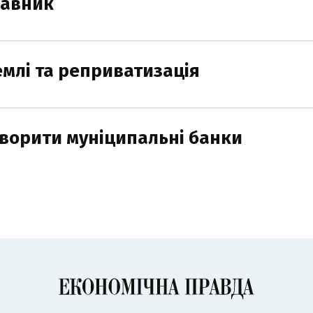
жавник
емлі та реприватизація
творити муніципальні банки