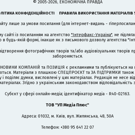
© 2005-2026, ЕКОНОМІЧНА ПРАВДА
ЛІТИКА КОНФІДЕНЦІЙНОСТІ
ПРАВИЛА ВИКОРИСТАННЯ МАТЕРІАЛІВ 
айту лише за умови посилання (для інтернет-видань - гіперпосиланн
му сайті із посиланням на агентство
"Інтерфакс-Україна"
, не підля
 будь-якій формі, інакше як з письмового дозволу агентства "Ін
відтворення фотографічних творів та/або аудіовізуальних творів п
забороняється.
НОВИНИ КОМПАНІЙ та ПОЗИЦІЯ є рекламними та публікуються на п
туються. Матеріали з плашкою СПЕЦПРОЄКТ та ЗА ПІДТРИМКИ також
 і поділяє думки, висловлені у цих матеріалах. Редакція не несе ві
атеріалах. Згідно з українським законодавством відповідальність 
Cубєкт у сфері онлайн-медіа; ідентифікатор медіа - R40-02163.
ТОВ "УП Медіа Плюс"
Адреса: 01032, м. Київ, вул. Жилянська, 48, 50А
Телефон: +380 95 641 22 07