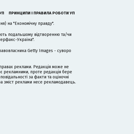
УП
ПРИНЦИПИ І ПРАВИЛА РОБОТИ УП
я) на "Економічну правду".
гають подальшому відтворенню та/чи
терфакс-Україна".
равовласника Getty Images - суворо
равах реклами. Редакція може не
 є рекламними, проте редакція бере
дповідальності за факти та оціночні
за зміст реклами несе рекламодавець.