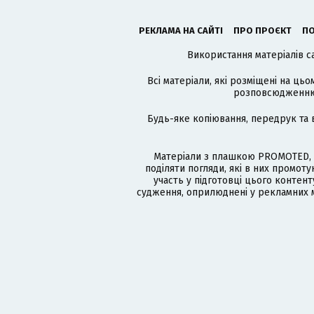
РЕКЛАМА НА САЙТІ
ПРО ПРОЄКТ
ПО
Використання матеріалів с
Всі матеріали, які розміщені на цьо
розповсюдженню в
Будь-яке копіювання, передрук та 
Матеріали з плашкою PROMOTED, 
поділяти погляди, які в них промо
участь у підготовці цього контенту
судження, оприлюднені у рекламних м