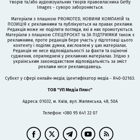
творів та/або аудіовізуальних творів правовласника Getty
Images - суворо забороняється.
Матеріали з плашкою PROMOTED, НОВИНИ КОМПАНІЙ та
ПОЗИЦІЯ є рекламними та публікуються на правах реклами.
Редакція може не поділяти погляди, які в них промотуються.
Матеріали з плашкою СПЕЦПРОЄКТ та ЗА ПІДТРИМКИ також є
рекламними, проте редакція бере участь у підготовці цього
контенту і поділяє думки, висловлені у цих матеріалах.
Редакція не несе відповідальності за факти та оціночні
судження, оприлюднені у рекламних матеріалах. Згідно з
українським законодавством відповідальність за зміст
реклами несе рекламодавець.
Cубєкт у сфері онлайн-медіа; ідентифікатор медіа - R40-02163.
ТОВ "УП Медіа Плюс"
Адреса: 01032, м. Київ, вул. Жилянська, 48, 50А
Телефон: +380 95 641 22 07