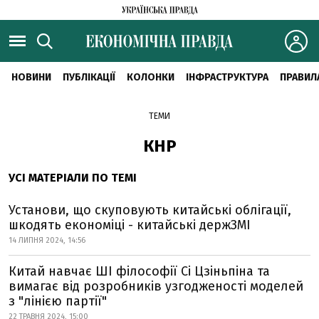
НОВИНИ
ПУБЛІКАЦІЇ
КОЛОНКИ
ІНФРАСТРУКТУРА
ПРАВИЛ
ТЕМИ
КНР
УСІ МАТЕРІАЛИ ПО ТЕМІ
Установи, що скуповують китайські облігації,
шкодять економіці - китайські держЗМІ
14 ЛИПНЯ 2024, 14:56
Китай навчає ШІ філософії Сі Цзіньпіна та
вимагає від розробників узгодженості моделей
з "лінією партії"
22 ТРАВНЯ 2024, 15:00