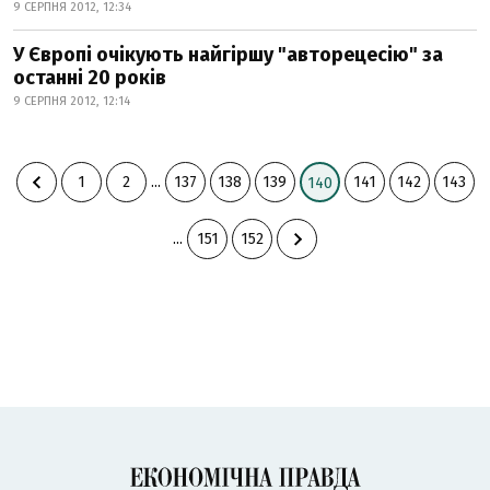
9 СЕРПНЯ 2012, 12:34
У Європі очікують найгіршу "авторецесію" за
останні 20 років
9 СЕРПНЯ 2012, 12:14
1
2
...
137
138
139
141
142
143
140
...
151
152