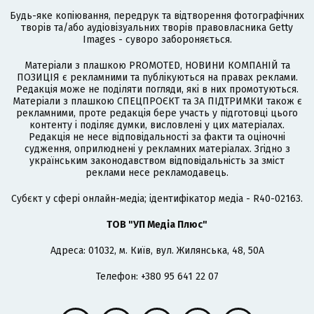
Будь-яке копіювання, передрук та відтворення фотографічних
творів та/або аудіовізуальних творів правовласника Getty
Images - суворо забороняється.
Матеріали з плашкою PROMOTED, НОВИНИ КОМПАНІЙ та
ПОЗИЦІЯ є рекламними та публікуються на правах реклами.
Редакція може не поділяти погляди, які в них промотуються.
Матеріали з плашкою СПЕЦПРОЄКТ та ЗА ПІДТРИМКИ також є
рекламними, проте редакція бере участь у підготовці цього
контенту і поділяє думки, висловлені у цих матеріалах.
Редакція не несе відповідальності за факти та оціночні
судження, оприлюднені у рекламних матеріалах. Згідно з
українським законодавством відповідальність за зміст
реклами несе рекламодавець.
Cубєкт у сфері онлайн-медіа; ідентифікатор медіа - R40-02163.
ТОВ "УП Медіа Плюс"
Адреса: 01032, м. Київ, вул. Жилянська, 48, 50А
Телефон: +380 95 641 22 07