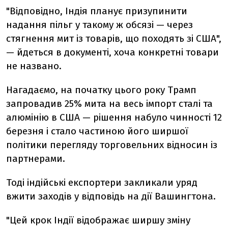
"
Відповідно,
Індія
планує
призупинити
надання
пільг
у
такому
ж
обсязі —
через
стягнення
мит
із
товарів,
що
походять
зі
США",
—
йдеться
в
документі,
хоча
конкретні
товари
не
названо.
Нагадаємо,
на
початку
цього
року
Трамп
запровадив
25%
мита
на
весь
імпорт
сталі
та
алюмінію
в
США —
рішення
набуло
чинності
12
березня
і
стало
частиною
його
ширшої
політики
перегляду
торговельних
відносин
із
партнерами.
Тоді
індійські
експортери
закликали
уряд
вжити
заходів
у
відповідь
на
дії
Вашингтона.
"
Цей
крок
Індії
відображає
ширшу
зміну