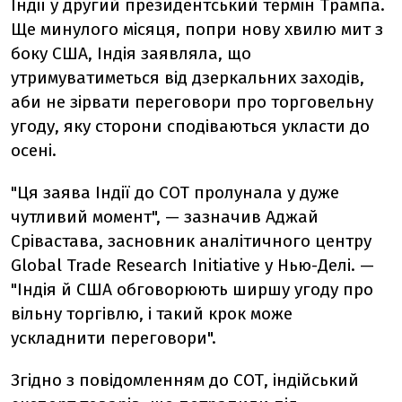
Індії
у
другий
президентський
термін
Трампа.
Ще
минулого
місяця,
попри
нову
хвилю
мит
з
боку
США,
Індія
заявляла,
що
утримуватиметься
від
дзеркальних
заходів,
аби
не
зірвати
переговори
про
торговельну
угоду,
яку
сторони
сподіваються
укласти
до
осені.
"
Ця
заява
Індії
до
СОТ
пролунала
у
дуже
чутливий
момент", —
зазначив
Аджай
Срівастава,
засновник
аналітичного
центру
Global
Trade
Research
Initiative
у
Нью-
Делі. —
"
Індія
й
США
обговорюють
ширшу
угоду
про
вільну
торгівлю,
і
такий
крок
може
ускладнити
переговори".
Згідно
з
повідомленням
до
СОТ,
індійський