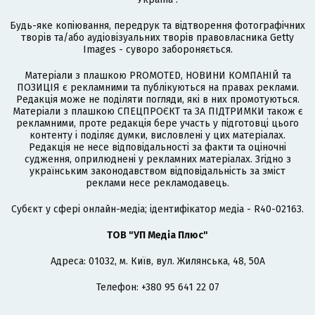
Будь-яке копіювання, передрук та відтворення фотографічних
творів та/або аудіовізуальних творів правовласника Getty
Images - суворо забороняється.
Матеріали з плашкою PROMOTED, НОВИНИ КОМПАНІЙ та
ПОЗИЦІЯ є рекламними та публікуються на правах реклами.
Редакція може не поділяти погляди, які в них промотуються.
Матеріали з плашкою СПЕЦПРОЄКТ та ЗА ПІДТРИМКИ також є
рекламними, проте редакція бере участь у підготовці цього
контенту і поділяє думки, висловлені у цих матеріалах.
Редакція не несе відповідальності за факти та оціночні
судження, оприлюднені у рекламних матеріалах. Згідно з
українським законодавством відповідальність за зміст
реклами несе рекламодавець.
Cубєкт у сфері онлайн-медіа; ідентифікатор медіа - R40-02163.
ТОВ "УП Медіа Плюс"
Адреса: 01032, м. Київ, вул. Жилянська, 48, 50А
Телефон: +380 95 641 22 07