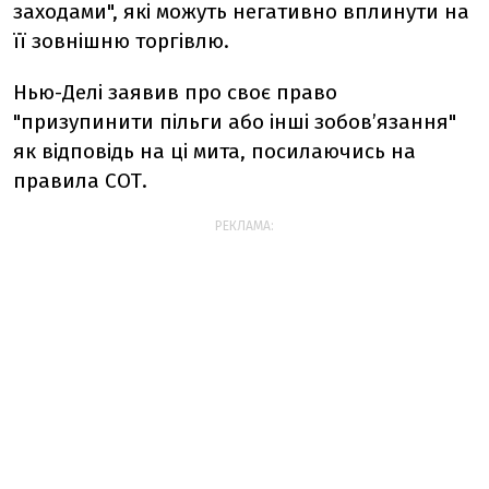
заходами",
які
можуть
негативно
вплинути
на
її
зовнішню
торгівлю.
Нью-
Делі
заявив
про
своє
право
"
призупинити
пільги
або
інші
зобов’язання"
як
відповідь
на
ці
мита,
посилаючись
на
правила
СОТ.
РЕКЛАМА: