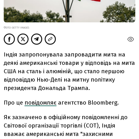
ФОТО: GETTY IMAGES
Індія
запропонувала
запровадити
мита
на
деякі
американські
товари
у
відповідь
на
мита
США
на
сталь
і
алюміній, що
стало
першою
відповіддю
Нью-
Делі
на
митну
політику
президента
Дональда
Трампа.
Про це
повідомляє
агентство Bloomberg.
Як
зазначено
в
офіційному
повідомленні
до
Світової
організації
торгівлі (
СОТ),
Індія
вважає
американські
мита "
захисними