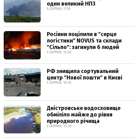
один великий НПЗ
5 СЕРПНЯ, 17:55
Росіяни поцілили в "серце
логістики" NOVUS та склади
"Сільпо": загинули 6 людей
5 СЕРПНЯ, 12:30
РФ знищила сортувальний
центр "Нової пошти" в Києві
5 СЕРПНЯ, 10:10
Дністровське водосховище
обміліло майже до рівня
природного річища
5 СЕРПНЯ, 13:20