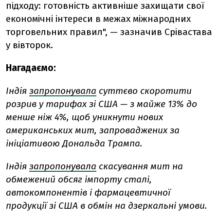
підходу:
готовність
активніше
захищати
свої
економічні
інтереси
в
межах
міжнародних
торговельних
правил", —
зазначив
Срівастава
у
вівторок.
Нагадаємо:
Індія
запропонувала
суттєво скоротити
розрив у тарифах зі США — з майже 13% до
менше ніж 4%, щоб уникнути нових
американських мит, запроваджених за
ініціативою Дональда Трампа.
Індія
запропонувала
скасування мит на
обмежений обсяг імпорту сталі,
автокомпонентів і фармацевтичної
продукції зі США в обмін на дзеркальні умови.