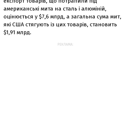
експорт
товарів,
що
потрапили
під
американські
мита
на
сталь
і
алюміній,
оцінюється
у $
7,6
млрд,
а
загальна
сума
мит,
які
США
стягують
із
цих
товарів,
становить
$
1,91
млрд.
РЕКЛАМА: