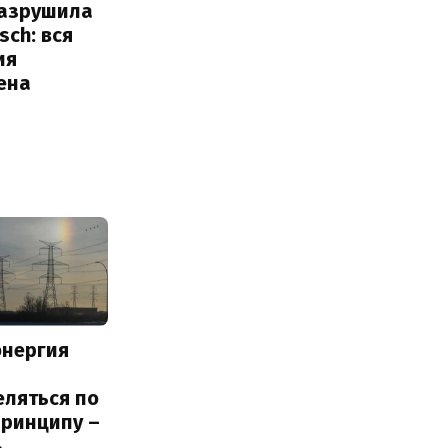
разрушила
sch: вся
ия
ена
энергия
еляться по
принципу –
ь