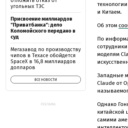
отложить отказ от
технологии
угольных ТЭС
и Китаем.
Присвоение миллиардов
"Приватбанка": дело
Об этом
соо
Коломойского передано в
суд
По информа
сотрудники 
Мегазавод по производству
моделям Cl
чипов в Техасе обойдется
SpaceX в 16,8 миллиардов
искусствен
долларов
Западные м
ВСЕ НОВОСТИ
Claude от 
называемог
Однако Гон
РЕКЛАМА:
китайской 
самими аме
интеллекто