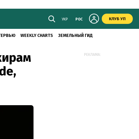
КЛУБ УП
УКР
РОС
ТЕРВЬЮ
WEEKLY CHARTS
ЗЕМЕЛЬНЫЙ ГИД
кирам
РЕКЛАМА:
de,