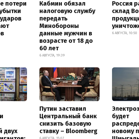
е потери
Кабмин обязал
Россия 
 убытки
налоговую службу
склад Bo
 ударов
передать
продукц
ают
Минобороны
уничтож
ов
данные мужчин в
6 АВГУСТА, 10:50
возрасте от 18 до
60 лет
6 АВГУСТА, 19:39
Путин заставил
Электро
и
Центральный банк
будет
снизить базовую
распред
й двух
ставку – Bloomberg
новому 
игантов:
Шмыгал
6 АВГУСТА, 15:07