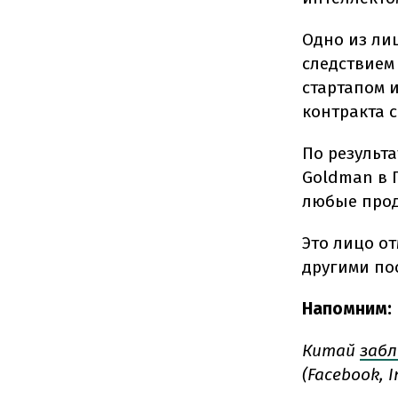
Одно из ли
следствием
стартапом 
контракта с
По результ
Goldman в 
любые прод
Это лицо от
другими по
Напомним:
Китай
забл
(Facebook, 