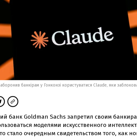
аборонив банкірам у Гонконзі користуватися Claude, яки заблоков
ий банк Goldman Sachs запретил своим банкира
ользоваться моделями искусственного интеллект
что стало очередным свидетельством того, как н