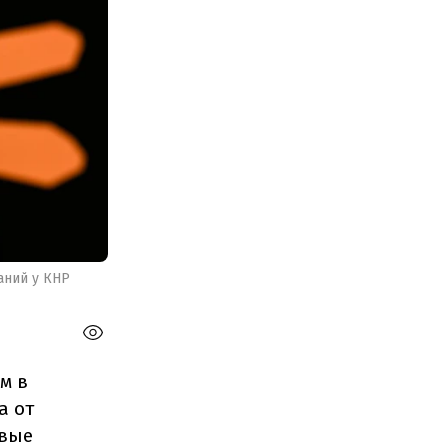
аний у КНР
м в
а от
овые