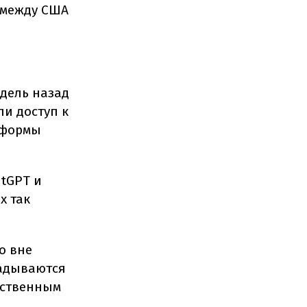
 между США
дель назад
ли доступ к
тформы
atGPT и
х так
о вне
ладываются
сственным