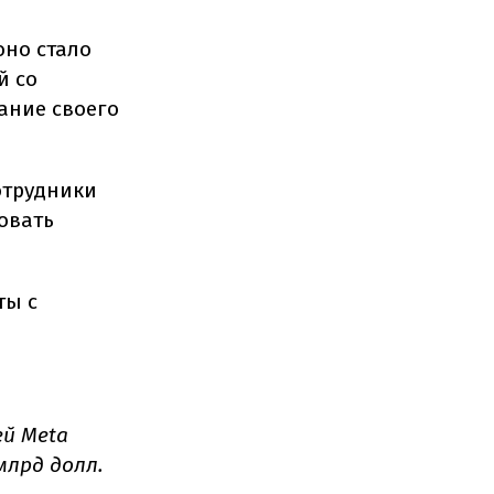
оно стало
й со
ание своего
отрудники
овать
ты с
й Meta
млрд долл.