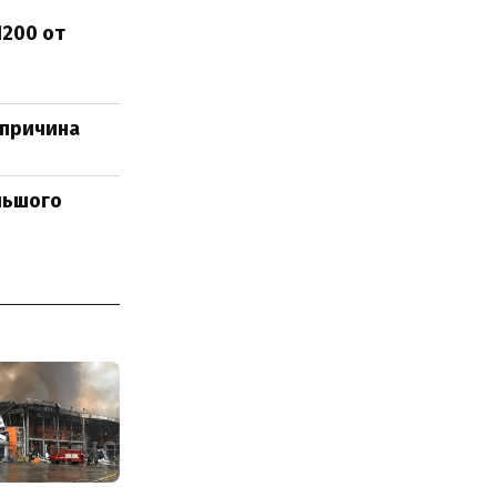
H200 от
 причина
льшого