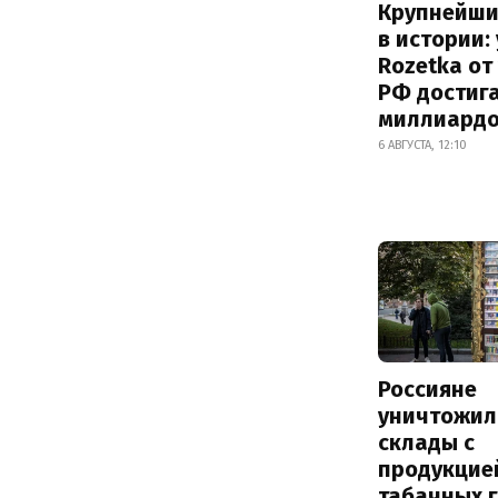
Крупнейши
в истории:
Rozetka от
РФ достиг
миллиард
6 АВГУСТА, 12:10
Россияне
уничтожил
склады с
продукцие
табачных г