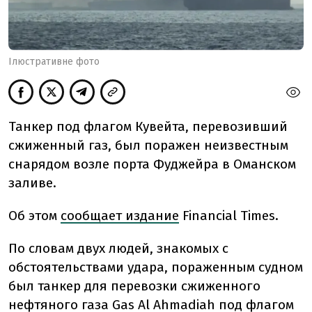
Ілюстративне фото
Танкер под
флагом Кувейта, перевозивший
сжиженный газ, был
поражен
неизвестным
снарядом возле
порта
Фуджейра в
Оманском
заливе.
Об этом
сообщает издание
Financial Times.
По
словам
двух
людей,
знакомых с
обстоятельствами
удара,
пораженным
судном
был
танкер для
перевозки
сжиженного
нефтяного газа
Gas Al
Ahmadiah
под
флагом