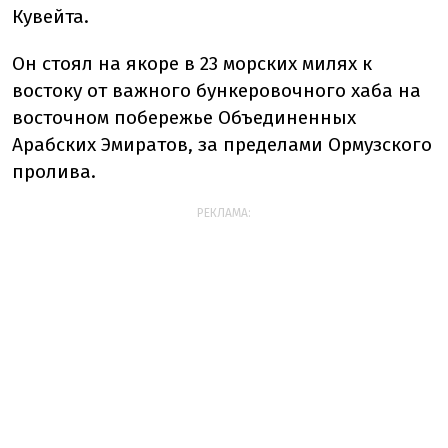
Кувейта.
Он
стоял
на
якоре
в
23
морских
милях
к
востоку
от
важного
бункеровочного
хаба
на
восточном
побережье
Объединенных
Арабских
Эмиратов, за
пределами
Ормузского
пролива.
РЕКЛАМА: