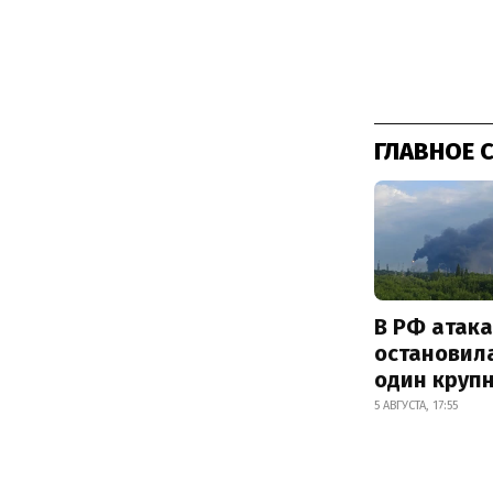
ГЛАВНОЕ 
В РФ атак
остановил
один круп
5 АВГУСТА, 17:55