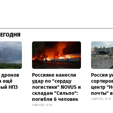
СЕГОДНЯ
а дронов
Россияне нанесли
Россия 
а ещё
удар по "сердцу
сортиро
ный НПЗ
логистики" NOVUS и
центр "
складам "Сильпо":
почты" в
погибли 6 человек
5 АВГУСТА, 10:10
5 АВГУСТА, 12:30