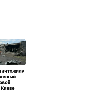
уничтожила
вочный
Новой
 Киеве