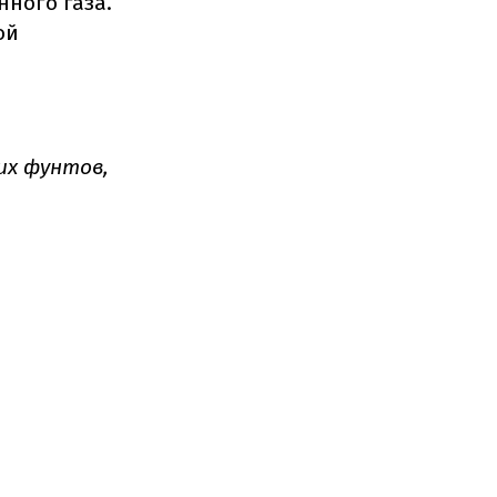
нного газа.
ой
их фунтов,