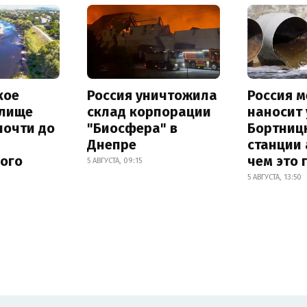
кое
Россия уничтожила
Россия 
лище
склад корпорации
наносит
почти до
"Биосфера" в
Бортниц
Днепре
станции 
ного
чем это 
5 АВГУСТА, 09:15
5 АВГУСТА, 13:50