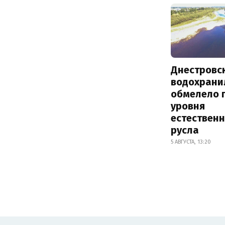
Днестровс
водохрани
обмелело 
уровня
естествен
русла
5 АВГУСТА, 13:20