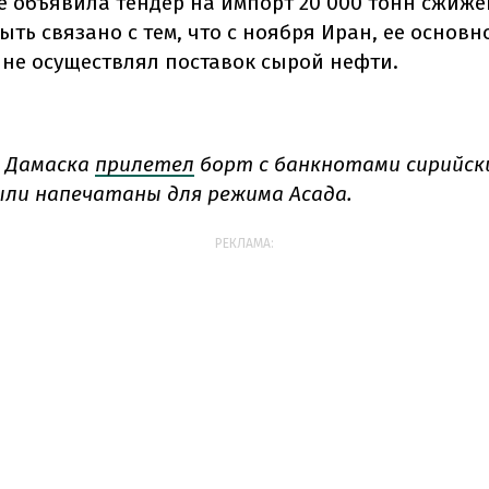
е объявила тендер на импорт 20 000 тонн сжиже
ыть связано с тем, что с ноября Иран, ее основн
 не осуществлял поставок сырой нефти.
т Дамаска
прилетел
борт с банкнотами сирийск
ли напечатаны для режима Асада.
РЕКЛАМА: