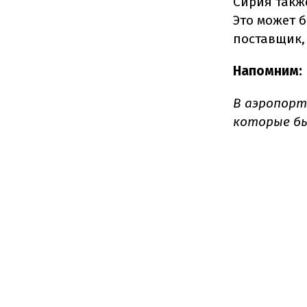
Сирия такж
Это может б
поставщик,
Напомним:
В аэропор
которые бы