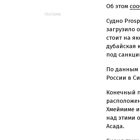
Об этом
соо
РЕКЛАМА:
Судно Prosp
загрузило о
стоит на я
дубайская 
под санкци
По данным 
России в Си
Конечный п
расположен
Хмеймиме и
над этими 
Асада.