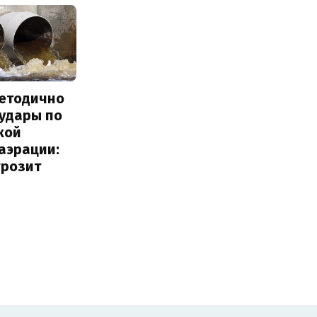
методично
 удары по
кой
аэрации:
грозит