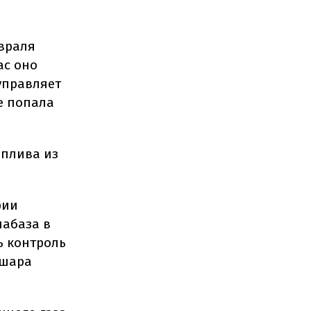
евраля
ас оно
управляет
е попала
оплива из
рии
иабаза в
ь контроль
ашара