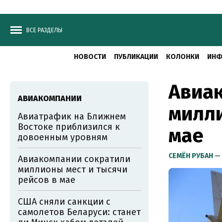
ВСЕ РАЗДЕЛЫ
НОВОСТИ
ПУБЛИКАЦИИ
КОЛОНКИ
ИНФ
Авиа
АВИАКОМПАНИИ
милли
Авиатрафик на Ближнем
Востоке приблизился к
мае
довоенным уровням
СЕМЁН РУБАН
— 
Авиакомпании сократили
миллионы мест и тысячи
рейсов в мае
США сняли санкции с
самолетов Беларуси: станет