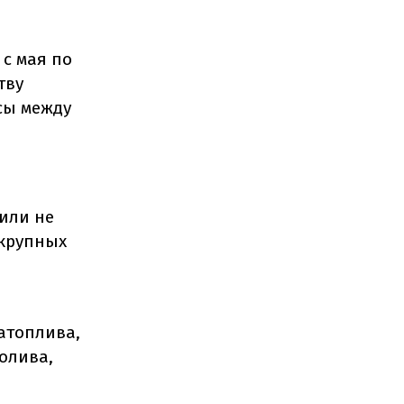
 с мая по
тву
сы между
сили не
 крупных
атоплива,
олива,