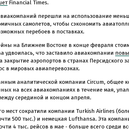
шет
Financial Times.
авиакомпаний перешли на использование мень
омичных самолетов, чтобы сэкономить авиатопл
озможных перебоев в поставках.
ойны на Ближнем Востоке в конце февраля стои
а удвоилась, что заставило авиакомпании
повы
 а закрытие аэропортов в странах Персидского з
ос в мировых авиаперевозках.
анным аналитической компании Circum, общее к
пных на всех авиакомпаниях в течение мая, упал
 между серединой и концом апреля.
о мест сократили компании Turkish Airlines (боле
почти 500 тыс.) и немецкая Lufthansa. Эта компа
чти 4 тыс. рейсов в мае - больше всего среди вс