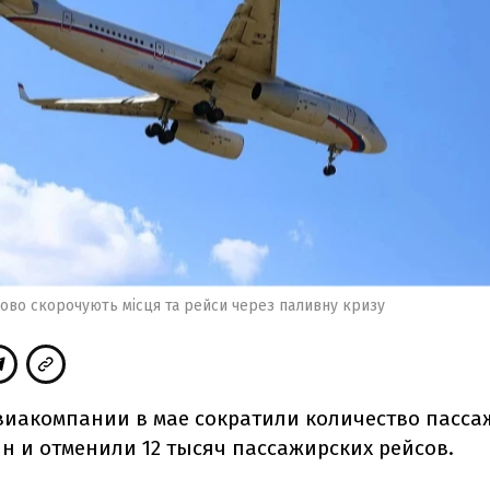
сово скорочують місця та рейси через паливну кризу
иакомпании в мае сократили количество пасса
лн и отменили 12 тысяч пассажирских рейсов.