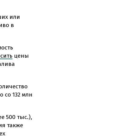
ших или
иво в
мость
сить
цены
алива
оличество
о со 132 млн
е 500 тыс.),
ния также
ех