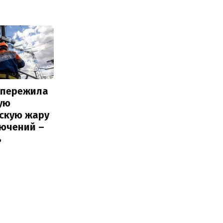
 пережила
ую
вскую жару
лючений –
ь