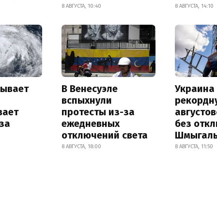
8 АВГУСТА, 10:40
8 АВГУСТА, 14:10
рывает
В Венесуэле
Украина
и
вспыхнули
рекордн
вает
протесты из-за
августо
за
ежедневных
без отк
отключений света
Шмыгал
8 АВГУСТА, 18:00
8 АВГУСТА, 11:50