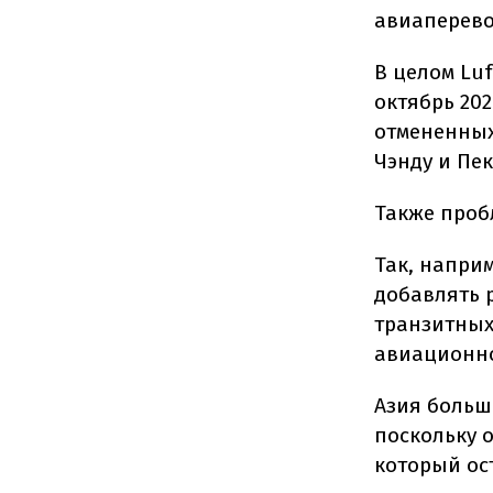
авиаперево
В целом Luf
октябрь 202
отмененных
Чэнду и Пе
Также проб
Так, наприм
добавлять 
транзитных
авиационно
Азия больш
поскольку 
который ос