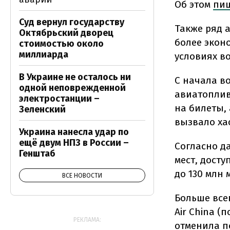
Об этом
пи
Суд вернул государству
Также ряд 
Октябрьский дворец
более экон
стоимостью около
миллиарда
условиях в
В Украине не осталось ни
С начала в
одной неповрежденной
авиатоплив
электростанции –
на билеты,
Зеленский
вызвало ха
Украина нанесла удар по
ещё двум НПЗ в России –
Согласно д
Генштаб
мест, досту
до 130 млн
ВСЕ НОВОСТИ
Больше всег
Air China (
РЕКЛАМА:
отменила по