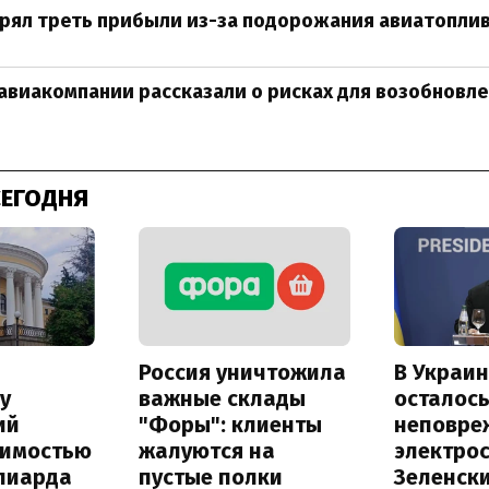
ерял треть прибыли из-за подорожания авиатопли
авиакомпании рассказали о рисках для возобновл
СЕГОДНЯ
Россия уничтожила
В Украин
у
важные склады
осталось
ий
"Форы": клиенты
неповре
оимостью
жалуются на
электро
лиарда
пустые полки
Зеленск