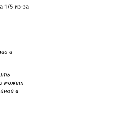
 1/5 из-за
ва в
ить
то может
йной в