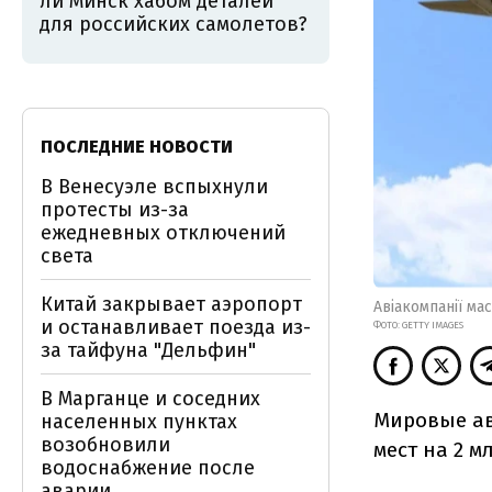
ли Минск хабом деталей
для российских самолетов?
ПОСЛЕДНИЕ НОВОСТИ
В Венесуэле вспыхнули
протесты из-за
ежедневных отключений
света
Китай закрывает аэропорт
Авіакомпанії ма
и останавливает поезда из-
ФОТО: GETTY IMAGES
за тайфуна "Дельфин"
В Марганце и соседних
Мировые ав
населенных пунктах
возобновили
мест на 2 м
водоснабжение после
аварии