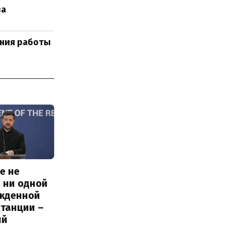
ва
ения работы
е не
 ни одной
жденной
станции –
ий