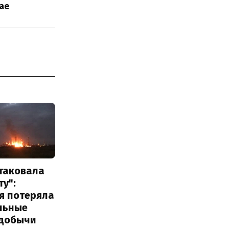
ае
атаковала
у":
я потеряла
льные
добычи