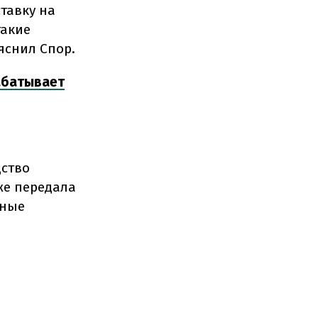
тавку на
такие
ояснил Спор.
абатывает
дство
же передала
нные