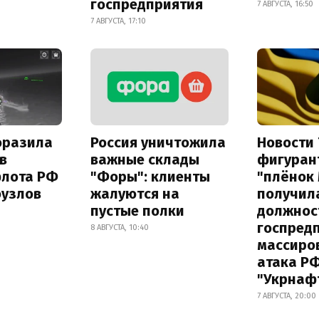
госпредприятия
7 АВГУСТА, 16:50
7 АВГУСТА, 17:10
оразила
Россия уничтожила
Новости 
в
важные склады
фигуран
флота РФ
"Форы": клиенты
"плёнок
оузлов
жалуются на
получил
пустые полки
должнос
госпред
8 АВГУСТА, 10:40
массиро
атака Р
"Укрнаф
7 АВГУСТА, 20:00