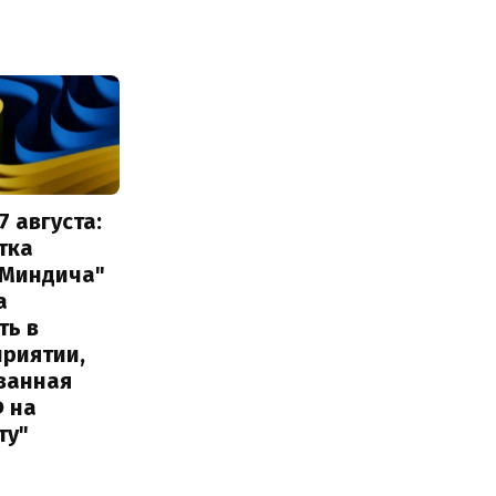
7 августа:
тка
 Миндича"
а
ть в
приятии,
ванная
Ф на
ту"