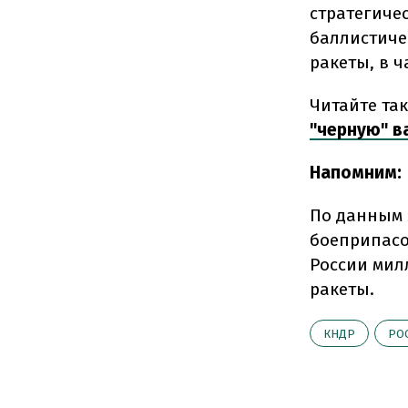
стратегиче
баллистиче
ракеты, в ч
Читайте та
"черную" в
Напомним:
По данным 
боеприпасо
России мил
ракеты.
КНДР
РО