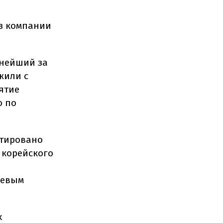
з компании
пнейший за
жили с
ятие
о по
нтировано
 корейского
чевым
х