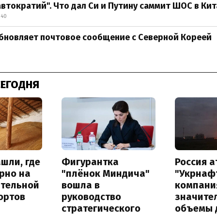
автократий". Что дал Си и Путину саммит ШОС в Кит
:40
бновляет почтовое сообщение с Северной Кореей
СЕГОДНЯ
шли, где
Фигурантка
Россия 
рно на
"плёнок Миндича"
"Укрнафт
ительной
вошла в
компани
ортов
руководство
значите
стратегического
объемы 