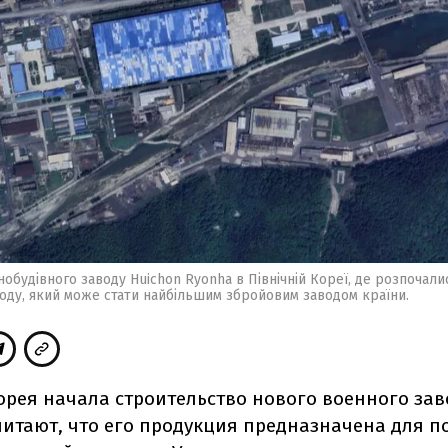
обудівного заводу Huichon Ryonha в Північній Кореї, де розпочали
оду, який може стати найбільшим збройовим заводом країни.
орея начала строительство нового военного зав
читают, что его продукция предназначена для 