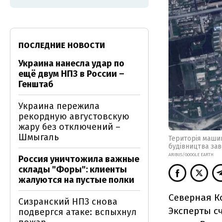
ПОСЛЕДНИЕ НОВОСТИ
Украина нанесла удар по
ещё двум НПЗ в России –
Генштаб
Украина пережила
рекордную августовскую
жару без отключений –
Шмыгаль
Територія машин
будівництва зав
ARIBUS/GOOGLE EARTH
Россия уничтожила важные
склады "Форы": клиенты
жалуются на пустые полки
Северная К
Сизранский НПЗ снова
Эксперты с
подвергся атаке: вспыхнул