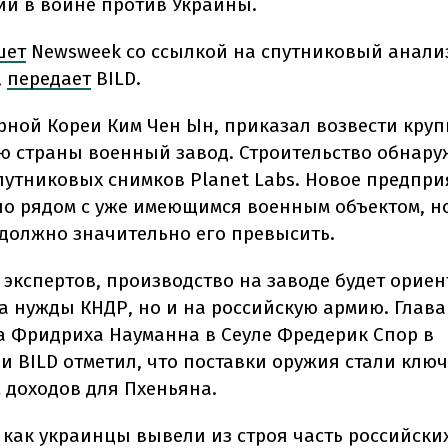
ии в войне против Украины.
шет
Newsweek со ссылкой на спутниковый анали
,
передает
BILD.
рной Кореи Ким Чен Ын, приказал возвести кру
ю страны военный завод. Строительство обнару
утниковых снимков Planet Labs. Новое предпри
о рядом с уже имеющимся военным объектом, н
должно значительно его превысить.
 экспертов, производство на заводе будет орие
на нужды КНДР, но и на российскую армию. Глава
 Фридриха Науманна в Сеуле Фредерик Спор в
и BILD отметил, что поставки оружия стали клю
 доходов для Пхеньяна.
о как украинцы вывели из строя часть российски