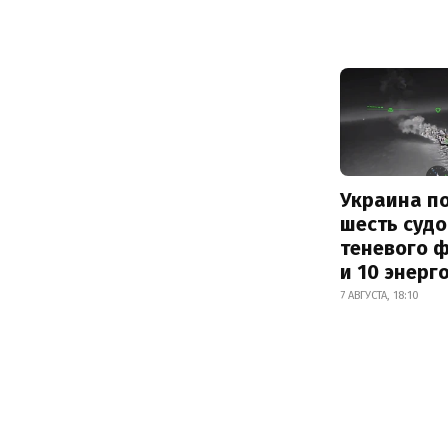
Украина п
шесть судо
теневого 
и 10 энерг
7 АВГУСТА, 18:10