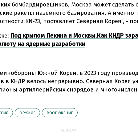
ских бомбардировщиков, Москва может сделать с
ские ракеты наземного базирования. А именно 
астности KN-23, поставляет Северная Корея", - п
кже:
Под крылом Пекина и Москвы.
Как КНДР зар
алюту на ядерные разработки
минобороны Южной Кореи, в 2023 году произво
в в КНДР велось непрерывно. Северная Корея у
лионы артиллерийских снарядов и многочисле
ССИЯ
ОРУЖИЕ
ВООРУЖЕНИЕ
РЕКЛАМА: