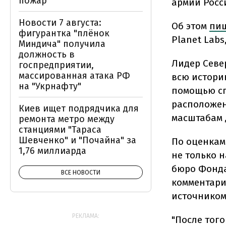
пожар
армии Росс
Новости 7 августа:
Об этом
пи
фигурантка "плёнок
Planet Labs
Миндича" получила
должность в
Лидер Севе
госпредприятии,
массированная атака РФ
всю истори
на "Укрнафту"
помощью сп
расположен
Киев ищет подрядчика для
масштабам 
ремонта метро между
станциями "Тараса
Шевченко" и "Почайна" за
По оценкам
1,76 миллиарда
не только 
бюро Фонда
ВСЕ НОВОСТИ
комментари
источником
РЕКЛАМА:
"После тог