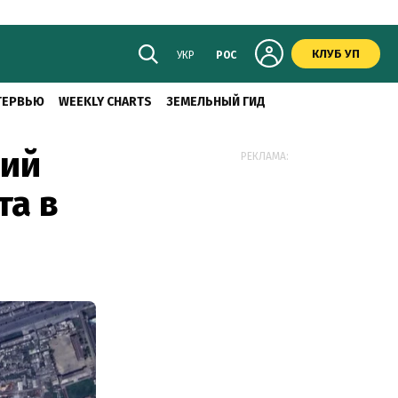
КЛУБ УП
УКР
РОС
ТЕРВЬЮ
WEEKLY CHARTS
ЗЕМЕЛЬНЫЙ ГИД
ший
РЕКЛАМА:
та в