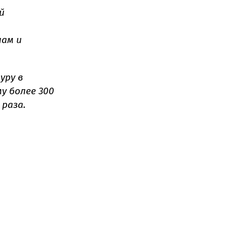
й
ам и
.
уру в
у более 300
 раза.