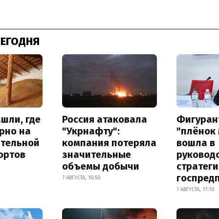
СЕГОДНЯ
шли, где
Россия атаковала
Фигуран
рно на
"Укрнафту":
"плёнок
ительной
компания потеряла
вошла в
ортов
значительные
руковод
объемы добычи
стратег
госпред
7 АВГУСТА, 16:50
7 АВГУСТА, 17:10