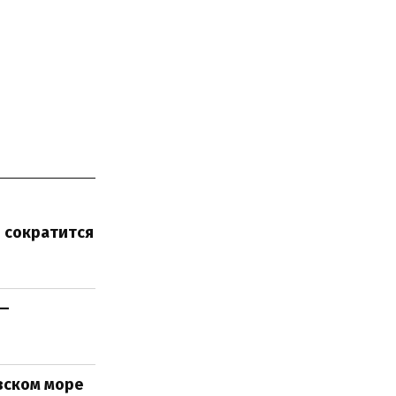
и сократится
 —
вском море