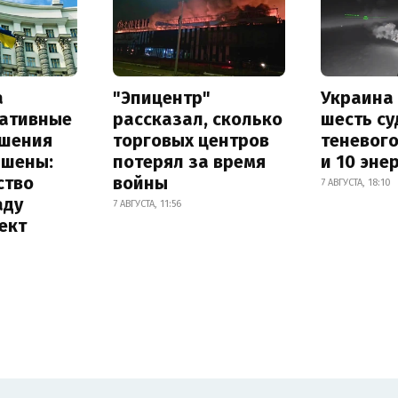
а
"Эпицентр"
Украина
ативные
рассказал, сколько
шесть су
шения
торговых центров
теневог
ышены:
потерял за время
и 10 эне
ство
войны
7 АВГУСТА, 18:10
аду
7 АВГУСТА, 11:56
ект