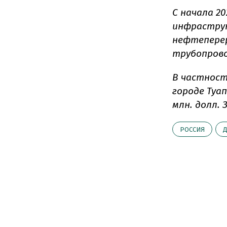
С начала 20
инфраструк
нефтепере
трубопрово
В частност
городе Туа
млн. долл. 
РОССИЯ