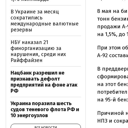
8 мая на би
В Украине за месяц
сократились
тонн бензин
международные валютные
продажи А-9
резервы
на 1,5%, до 
НБУ наказал 21
При этом о
финорганизацию за
нарушения, среди них
А-92 состави
Райффайзен
В преддвер
Нацбанк разрешил не
сформирова
признавать дефолт
на этот бен
предприятий на фоне атак
РФ
потребител
на 95-й бен
Украина поразила шесть
судов теневого флота РФ и
Причиной н
10 энергоузлов
НПЗ и сокр
ВСЕ НОВОСТИ