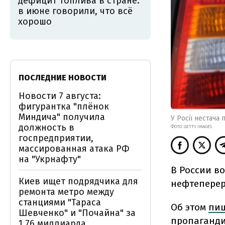
дефицит топлива в стране:
в июне говорили, что всё
хорошо
ПОСЛЕДНИЕ НОВОСТИ
Новости 7 августа:
фигурантка "плёнок
Миндича" получила
У Росії нестача
должность в
ФОТО: GETTY IMAGES
госпредприятии,
массированная атака РФ
на "Укрнафту"
В России во
Киев ищет подрядчика для
нефтеперер
ремонта метро между
станциями "Тараса
Об этом
пи
Шевченко" и "Почайна" за
пропаганди
1,76 миллиарда