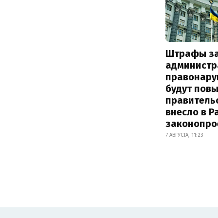
Штрафы з
администр
правонару
будут пов
правитель
внесло в Р
законопро
7 АВГУСТА, 11:23