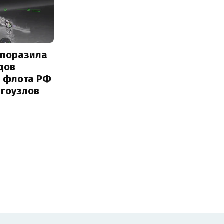
 поразила
дов
о флота РФ
ргоузлов