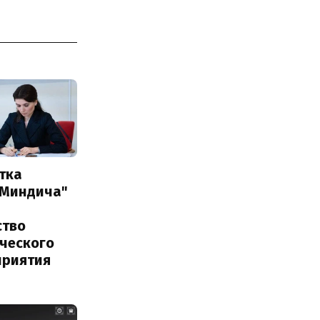
тка
 Миндича"
ство
ического
приятия