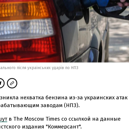
 пального після українських ударів по НПЗ
зникла нехватка бензина из-за украинских атак
абатывающим заводам (НПЗ).
шут
в The Moscow Times со ссылкой на данные
стского издания "Коммерсант".