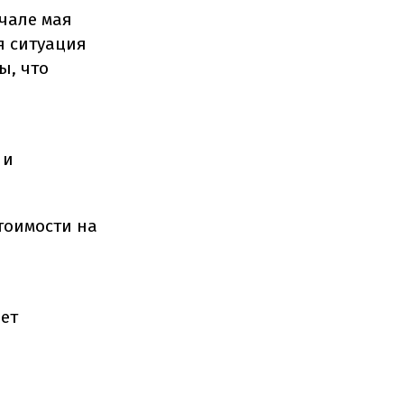
ачале мая
я ситуация
ы, что
 и
тоимости на
ает