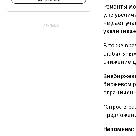
Ремонты мог
уже увелич
не дает уч
РЕКЛАМА:
увеличивае
В то же вр
стабильным
снижение ц
Внебиржевы
биржевом р
ограничен
"Спрос в ра
предложени
Напомним: