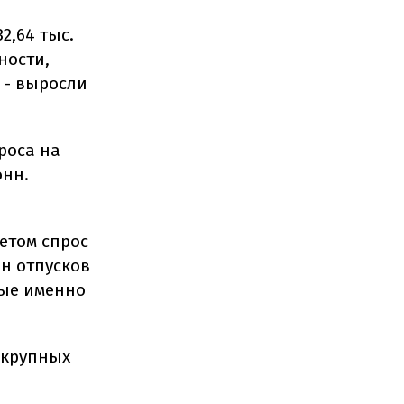
2,64 тыс.
ности,
5 - выросли
роса на
онн.
етом спрос
он отпусков
ные именно
 крупных