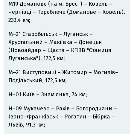
М19 Доманове (на м. Брест) – Ковель –
Чернівці – Тереблече (Доманове – Ковель),
233,4 км;
М–21 Старобільськ – Луганськ –
Хрустальний – Макіївка – Донецьк
(Новоайдар – Щастя – КПВВ "Станиця
Луганська"), 172,5 км;
М–21 Виступовичі – Житомир – Могилів–
Подільський, 172,5 км;
Н–01 Київ – Знам’янка, 74 км;
Н–09 Мукачево – Рахів – Богородчани –
Івано–Франківськ – Рогатин – Бібрка –
Львів, 91,3 км;