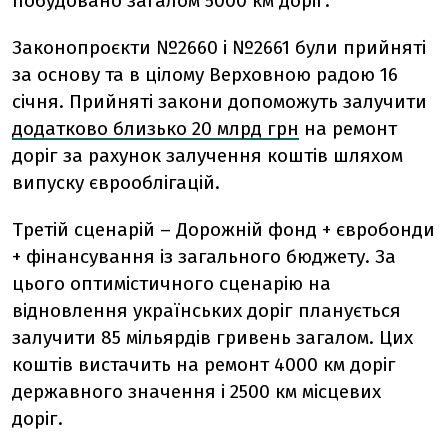
побудовано загалом 5000 км доріг.
Законопроєкти №2660 і №2661 були прийняті
за основу та в цілому Верховною радою 16
січня. Прийняті закони допоможуть залучити
додатково близько 20 млрд грн
на ремонт
доріг за рахунок залучення коштів шляхом
випуску єврооблігацій.
Третій сценарій – Дорожній фонд + євробонди
+ фінансування із загального бюджету. За
цього оптимістичного сценарію на
відновлення українських доріг планується
залучити 85 мільярдів гривень загалом. Цих
коштів вистачить на ремонт 4000 км доріг
державного значення і 2500 км місцевих
доріг.