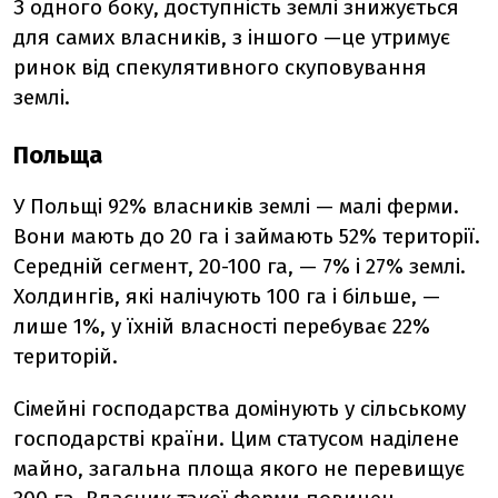
З одного боку, доступність землі знижується
для самих власників, з іншого —це утримує
ринок від спекулятивного скуповування
землі.
Польща
У Польщі 92% власників землі — малі ферми.
Вони мають до 20 га і займають 52% території.
Середній сегмент, 20-100 га, — 7% і 27% землі.
Холдингів, які налічують 100 га і більше, —
лише 1%, у їхній власності перебуває 22%
територій.
Сімейні господарства домінують у сільському
господарстві країни. Цим статусом наділене
майно, загальна площа якого не перевищує