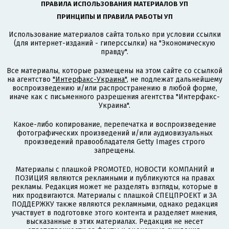
ПРАВИЛА ИСПОЛЬЗОВАНИЯ МАТЕРИАЛОВ УП
ПРИНЦИПЫ И ПРАВИЛА РАБОТЫ УП
Использование материалов сайта только при условии ссылки
(для интернет-изданий - гиперссылки) на "Экономическую
правду".
Все материалы, которые размещены на этом сайте со ссылкой
на агентство
"Интерфакс-Украина"
, не подлежат дальнейшему
воспроизведению и/или распространению в любой форме,
иначе как с письменного разрешения агентства "Интерфакс-
Украина".
Какое-либо копирование, перепечатка и воспроизведение
фотографических произведений и/или аудиовизуальных
произведений правообладателя Getty Images строго
запрещены.
Материалы с плашкой PROMOTED, НОВОСТИ КОМПАНИЙ и
ПОЗИЦИЯ являются рекламными и публикуются на правах
рекламы. Редакция может не разделять взгляды, которые в
них продвигаются. Материалы с плашкой СПЕЦПРОЕКТ и ЗА
ПОДДЕРЖКУ также являются рекламными, однако редакция
участвует в подготовке этого контента и разделяет мнения,
высказанные в этих материалах. Редакция не несет