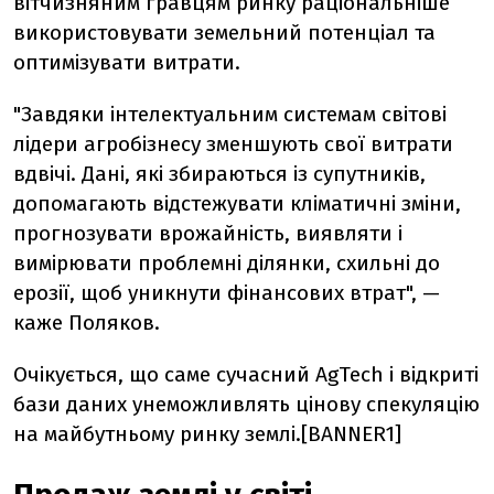
вітчизняним гравцям ринку раціональніше
використовувати земельний потенціал та
оптимізувати витрати.
"Завдяки інтелектуальним системам світові
лідери агробізнесу зменшують свої витрати
вдвічі. Дані, які збираються із супутників,
допомагають відстежувати кліматичні зміни,
прогнозувати врожайність, виявляти і
вимірювати проблемні ділянки, схильні до
ерозії, щоб уникнути фінансових втрат", —
каже Поляков.
Очікується, що саме сучасний AgTech і відкриті
бази даних унеможливлять цінову спекуляцію
на майбутньому ринку землі.[BANNER1]