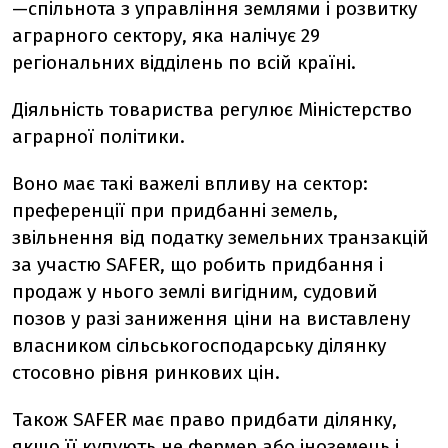
—спільнота з управління землями і розвитку
аграрного сектору, яка налічує 29
регіональних відділень по всій країні.
Діяльність товариства регулює Міністерство
аграрної політики.
Воно має такі важелі впливу на сектор:
преференції при придбанні земель,
звільнення від податку земельних транзакцій
за участю SAFER, що робить придбання і
продаж у нього землі вигідним, судовий
позов у разі заниження ціни на виставлену
власником сільськогосподарську ділянку
стосовно рівня ринкових цін.
Також SAFER має право придбати ділянку,
якщо її купують не фермер або іноземець і