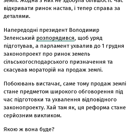
землі. Жодна з них не здобула більшості. Час
відкривати ринок настав, і тепер справа за
деталями.
Напередодні президент Володимир
Зеленський
розпорядився
, щоб уряд
підготував, а парламент ухвалив до 1 грудня
законопроект про ринок земель
сільськогосподарського призначення та
скасував мораторій на продаж землі.
Побоювань вистачає, саме тому продаж землі
стане предметом широкого обговорення під
час підготовки та ухвалення відповідного
законопроекту. Хай там як, ця реформа стане
серйозним викликом.
Якою ж вона буде?