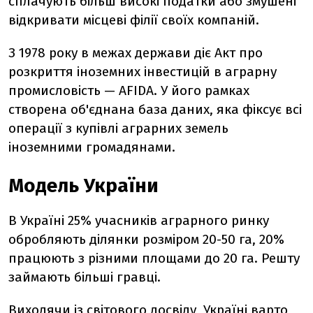
сплачують більш високі податки або змушені
відкривати місцеві філії своїх компаній.
З 1978 року в межах держави діє Акт про
розкриття іноземних інвестицій в аграрну
промисловість — AFIDA. У його рамках
створена об'єднана база даних, яка фіксує всі
операції з купівлі аграрних земель
іноземними громадянами.
Модель України
В Україні 25% учасників аграрного ринку
обробляють ділянки розміром 20-50 га, 20%
працюють з різними площами до 20 га. Решту
займають більші гравці.
Виходячи із світового досвіду, Україні варто