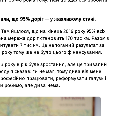
или, що 95% доріг — у жахливому стані.
 Там йшлося, що на кінець 2016 року 95% всіх
ьна мережа доріг становить 170 тис км. Разом з
тувати 7 тис км. Це непоганий результат за
5 року тому ще не було цього фінансування.
З року в рік буде зростання, але це тривалий
яду я сказав: "Я не маг, тому дива від мене
 професійно працювати, реформувати галузь і
и робимо, але дива нема.