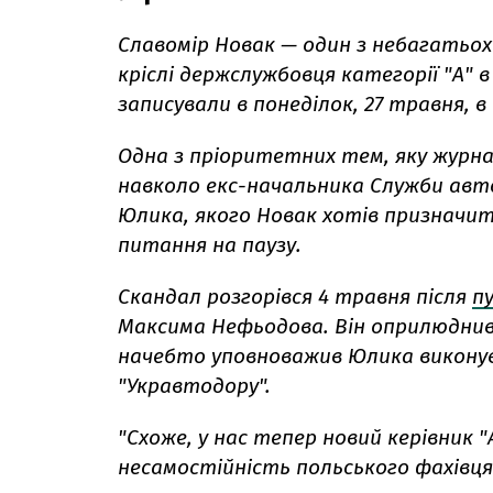
Славомір Новак — один з небагатьох
кріслі держслужбовця категорії "А" в
записували в понеділок, 27 травня, в
Одна з пріоритетних тем, яку журн
навколо екс-начальника Служби авто
Юлика, якого Новак хотів призначит
питання на паузу.
Скандал розгорівся 4 травня після
пу
Максима Нефьодова. Він оприлюднив 
начебто уповноважив Юлика виконув
"Укравтодору".
"Схоже, у нас тепер новий керівник
несамостійність польського фахівця