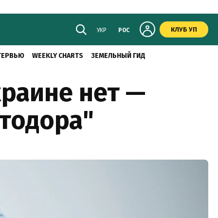
КЛУБ УП
УКР
РОС
ТЕРВЬЮ
WEEKLY CHARTS
ЗЕМЕЛЬНЫЙ ГИД
краине нет —
втодора"