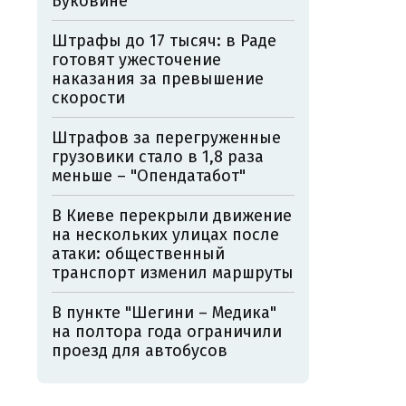
Буковине
Штрафы до 17 тысяч: в Раде
готовят ужесточение
наказания за превышение
скорости
Штрафов за перегруженные
грузовики стало в 1,8 раза
меньше – "Опендатабот"
В Киеве перекрыли движение
на нескольких улицах после
атаки: общественный
транспорт изменил маршруты
В пункте "Шегини – Медика"
на полтора года ограничили
проезд для автобусов