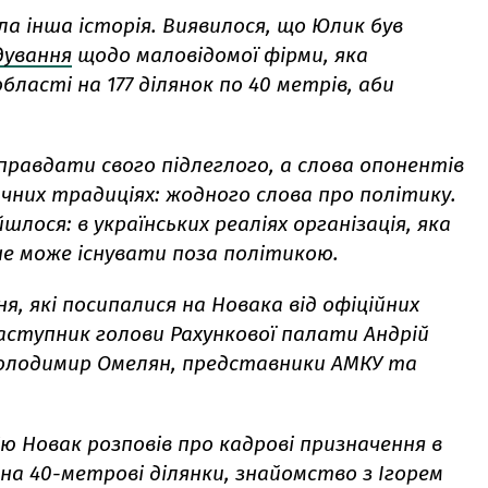
а інша історія. Виявилося, що Юлик був
дування
щодо маловідомої фірми, яка
області на 177 ділянок по 40 метрів, аби
правдати свого підлеглого, а слова опонентів
них традиціях: жодного слова про політику.
шлося: в українських реаліях організація, яка
не може існувати поза політикою.
я, які посипалися на Новака від офіційних
 заступник голови Рахункової палати Андрій
Володимир Омелян, представники АМКУ та
 Новак розповів про кадрові призначення в
 на 40-метрові ділянки, знайомство з Ігорем