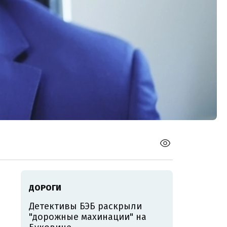
ДОРОГИ
Детективы БЭБ раскрыли
"дорожные махинации" на