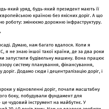
удь-який уряд, будь-який президент мають її
європейською країною без якісних доріг. А що
ю роботу: змінюємо дорожню інфраструктуру.
?
посаді. Думаю, нам багато вдалося. Коли я
ЄС, я не знаю іншої такої країни, де за два роки
 ми запустили будівельну машину. Вона працює
озору систему планування, фінансування,
доріг. Додамо сюди і децентралізацію доріг, і
 кроки у відновленні доріг, почали масштабну
ншого боку, побудували фундамент для
 це чудовий інструмент на майбутнє. У
ний 30-40 років тому. Нам це вдалося зробити