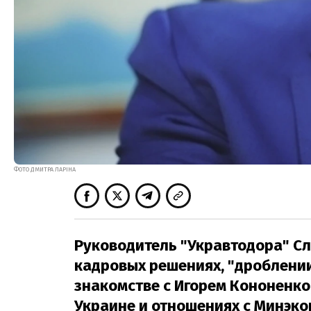
ФОТО ДМИТРА ЛАРІНА
Руководитель "Укравтодора" С
кадровых решениях, "дроблении
знакомстве с Игорем Кононенко,
Украине и отношениях с Минэко