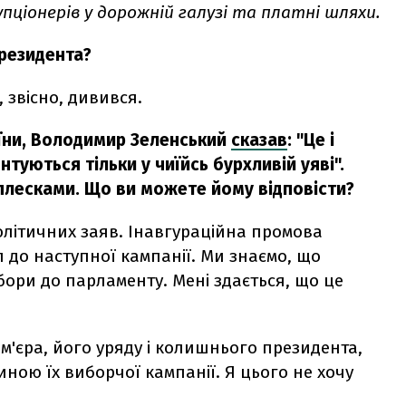
пціонерів у дорожній галузі та платні шляхи.
президента?
 звісно, дивився.
їни, Володимир Зеленський
сказав
: "Це і
нтуються тільки у чиїйсь бурхливій уяві".
плесками. Що ви можете йому відповісти?
олітичних заяв. Інавгураційна промова
п до наступної кампанії. Ми знаємо, що
ори до парламенту. Мені здається, що це
м'єра, його уряду і колишнього президента,
ною їх виборчої кампанії. Я цього не хочу