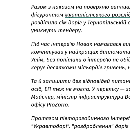
Разом з наказом на поверхню випливл
фігурантом
журналістського розслі
розділила сім доріг у Тернопільській 
уникнути тендеру.
Під час інтерв'ю Новак намагався ви
коментував у найкращих дипломатич
Утім, без політики в інтерв'ю не обій
керує десятками мільярдів гривень, 
Та й залишити без відповідей питанн
осіб, ЕП теж не могла. У переліку —
Майснер, міністр інфраструктури 
офісу ProZorro.
Протягом півторагодинного інтерв'ю
"Укравтодорі", "роздроблення" доріг