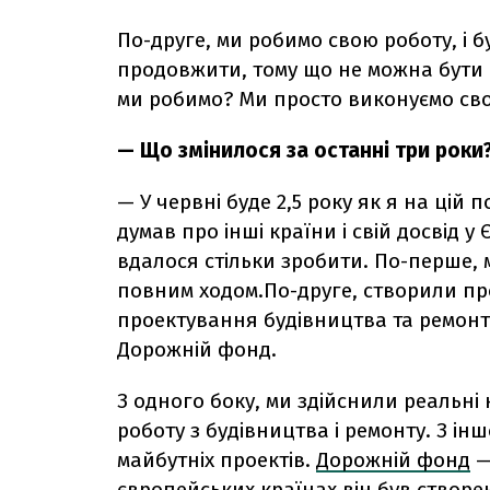
По-друге, ми робимо свою роботу, і б
продовжити, тому що не можна бути 
ми робимо? Ми просто виконуємо сво
— Що змінилося за останні три роки
— У червні буде 2,5 року як я на цій 
думав про інші країни і свій досвід у 
вдалося стільки зробити. По-перше,
повним ходом.По-друге, створили пр
проектування будівництва та ремонту 
Дорожній фонд.
З одного боку, ми здійснили реальні
роботу з будівництва і ремонту. З і
майбутніх проектів.
Дорожній фонд
—
європейських країнах він був створе