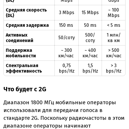
(DL)
Mbps
Gbps
Средняя скорость
~ 100
3 Mbps
15 Mbps
(DL)
Mbps
Средняя задержка
150 ms
50 ms
< 5 ms
Активных
500/
1 млн/
50/cоту
соединений
соту
кв км
Поддержка
~ 300
~ 400
> 500
мобильности
км/час
км/час
км/час
Спектральная
0,75
1,5
> 3
эффективность
bps/Hz
bps/Hz
bps/Hz
Что будет с 2G
Диапазон 1800 МГц мобильные операторы
использовали для передачи голоса в
стандарте 2G. Поскольку радиочастоты в этом
диапазоне операторы начинают