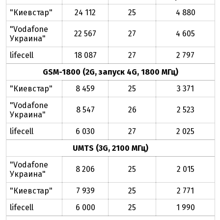
"Киевстар"
24 112
25
4 880
"Vodafone
22 567
27
4 605
Украина"
lifecell
18 087
27
2 797
GSM-1800 (2G, запуск 4G, 1800 МГц)
"Киевстар"
8 459
25
3 371
"Vodafone
8 547
26
2 523
Украина"
lifecell
6 030
27
2 025
UMTS (3G, 2100 МГц)
"Vodafone
8 206
25
2 015
Украина"
"Киевстар"
7 939
25
2 771
lifecell
6 000
25
1 990