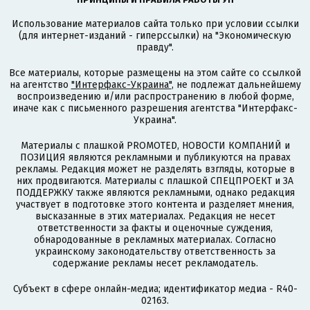
Использование материалов сайта только при условии ссылки
(для интернет-изданий - гиперссылки) на "Экономическую
правду".
Все материалы, которые размещены на этом сайте со ссылкой
на агентство
"Интерфакс-Украина"
, не подлежат дальнейшему
воспроизведению и/или распространению в любой форме,
иначе как с письменного разрешения агентства "Интерфакс-
Украина".
Материалы с плашкой PROMOTED, НОВОСТИ КОМПАНИЙ и
ПОЗИЦИЯ являются рекламными и публикуются на правах
рекламы. Редакция может не разделять взгляды, которые в
них продвигаются. Материалы с плашкой СПЕЦПРОЕКТ и ЗА
ПОДДЕРЖКУ также являются рекламными, однако редакция
участвует в подготовке этого контента и разделяет мнения,
высказанные в этих материалах. Редакция не несет
ответственности за факты и оценочные суждения,
обнародованные в рекламных материалах. Согласно
украинскому законодательству ответственность за
содержание рекламы несет рекламодатель.
Субъект в сфере онлайн-медиа; идентификатор медиа - R40-
02163.