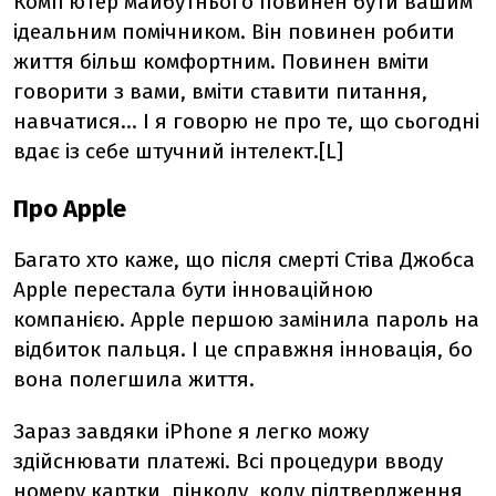
Комп'ютер майбутнього повинен бути вашим
ідеальним помічником. Він повинен робити
життя більш комфортним. Повинен вміти
говорити з вами, вміти ставити питання,
навчатися... І я говорю не про те, що сьогодні
вдає із себе штучний інтелект.[L]
Про Apple
Багато хто каже, що після смерті Стіва Джобса
Apple перестала бути інноваційною
компанією. Apple першою замінила пароль на
відбиток пальця. І це справжня інновація, бо
вона полегшила життя.
Зараз завдяки iPhone я легко можу
здійснювати платежі. Всі процедури вводу
номеру картки, пінкоду, коду підтвердження