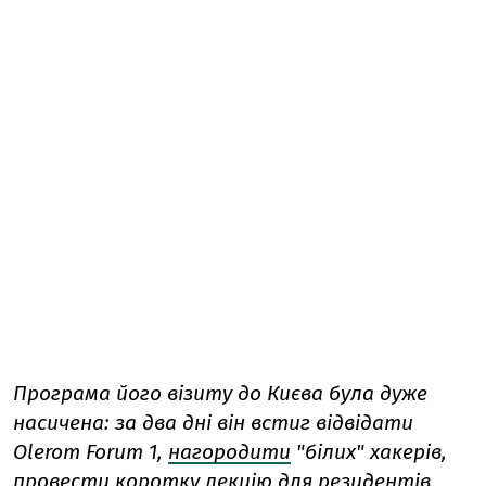
Програма його візиту до Києва була дуже
насичена: за два дні він встиг відвідати
Olerom Forum 1,
нагородити
"білих" хакерів,
провести коротку лекцію
для резидентів