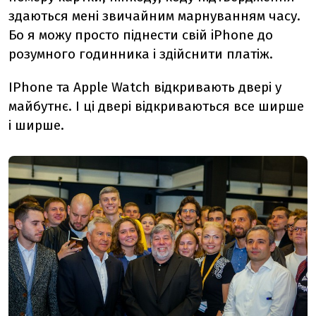
здаються мені звичайним марнуванням часу.
Бо я можу просто піднести свій iPhone до
розумного годинника і здійснити платіж.
IPhone та Apple Watch відкривають двері у
майбутнє. І ці двері відкриваються все ширше
і ширше.