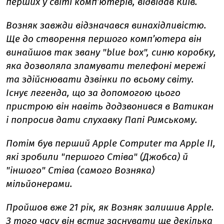
перших у світі комп’ютерів, відвідав Київ.
Возняк завжди відзначався винахідливістю.
Ще до створення першого комп’ютера він
винайшов так звану "blue box", синю коробку,
яка дозволяла зламувати телефоні мережі
та здійснювати дзвінки по всьому світу.
Існує легенда, що за допомогою цього
пристрою він навіть додзвонився в Ватикан
і попросив дати слухавку Папі Римському.
Потім був перший Apple Computer та Apple II,
які зробили "першого Стіва" (Джобса) й
"іншого" Стіва (самого Возняка)
мільйонерами.
Пройшов вже 21 рік, як Возняк залишив Apple.
З того часу він встиг заснувати ще декілька