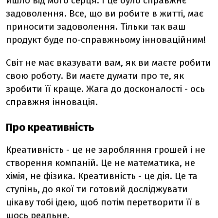
йшло від мого серця. І це було справжнє
задоволення. Все, що ви робите в житті, має
приносити задоволення. Тільки так ваш
продукт буде по-справжньому інноваційним!
Світ не має вказувати вам, як ви маєте робити
свою роботу. Ви маєте думати про те, як
зробити її краще. Жага до досконалості - ось
справжня інновація.
Про креативність
Креативність - це не заробляння грошей і не
створення компаній. Це не математика, не
хімія, не фізика. Креативність - це дія. Це та
ступінь, до якої ти готовий досліджувати
цікаву тобі ідею, щоб потім перетворити її в
щось реальне.