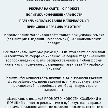
РЕКЛАМА НА САЙТЕ
О ПРОЕКТЕ
ПОЛИТИКА КОНФИДЕНЦИАЛЬНОСТИ
ПРАВИЛА ИСПОЛЬЗОВАНИЯ МАТЕРИАЛОВ УП
ПРИНЦИПЫ И ПРАВИЛА РАБОТЫ УП
Использование материалов сайта только при условии ссылки
(для интернет-изданий - гиперссылки) на "Экономическую
правду".
Все материалы, которые размещены на этом сайте со ссылкой
на агентство
"Интерфакс-Украина"
, не подлежат дальнейшему
воспроизведению и/или распространению в любой форме,
иначе как с письменного разрешения агентства "Интерфакс-
Украина".
Какое-либо копирование, перепечатка и воспроизведение
фотографических произведений и/или аудиовизуальных
произведений правообладателя Getty Images строго
запрещены.
Материалы с плашкой PROMOTED, НОВОСТИ КОМПАНИЙ и
ПОЗИЦИЯ являются рекламными и публикуются на правах
рекламы. Редакция может не разделять взгляды, которые в