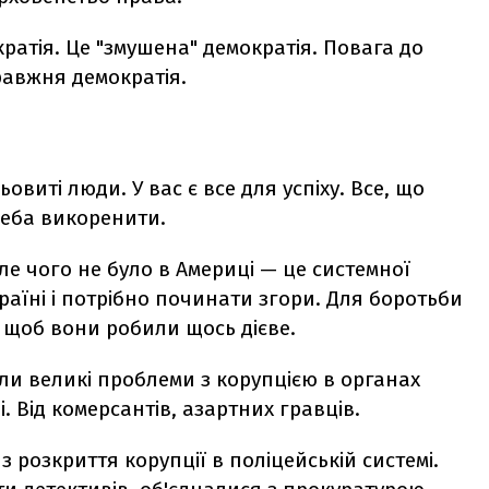
ратія. Це "змушена" демократія. Повага до
правжня демократія.
ьовиті люди. У вас є все для успіху. Все, що
треба викоренити.
але чого не було в Америці — це системної
країні і потрібно починати згори. Для боротьби
, щоб вони робили щось дієве.
ли великі проблеми з корупцією в органах
. Від комерсантів, азартних гравців.
 розкриття корупції в поліцейській системі.