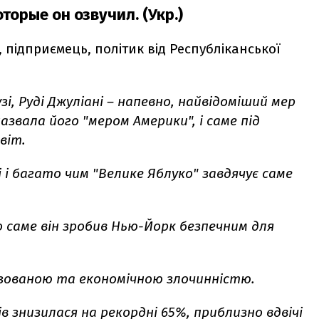
торые он озвучил. (Укр.)
 підприємець, політик від Республіканської
і, Руді Джуліані – напевно, найвідоміший мер
азвала його "мером Америки", і саме під
віт.
і і багато чим "Велике Яблуко" завдячує саме
 саме він зробив Нью-Йорк безпечним для
ізованою та економічною злочинністю.
в знизилася на рекордні 65%, приблизно вдвічі