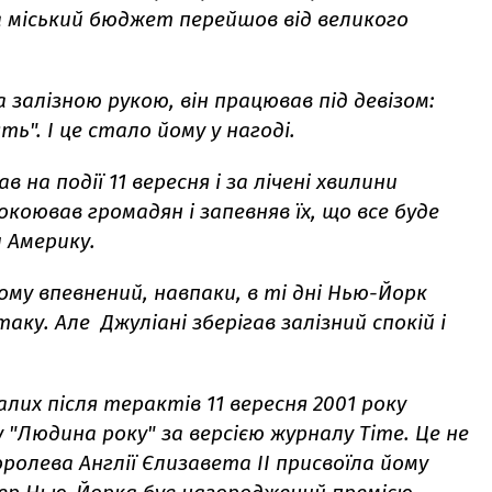
а міський бюджет перейшов від великого
алізною рукою, він працював під девізом:
". І це стало йому у нагоді.
 на події 11 вересня і за лічені хвилини
окоював громадян і запевняв їх, що все буде
 Америку.
цьому впевнений, навпаки, в ті дні Нью-Йорк
ку. Але Джуліані зберігав залізний спокій і
их після терактів 11 вересня 2001 року
"Людина року" за версією журналу Time. Це не
оролева Англії Єлизавета ІІ присвоїла йому