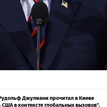
Рудольф Джулиани прочитал в Киеве
 США в контексте глобальных вызовов".