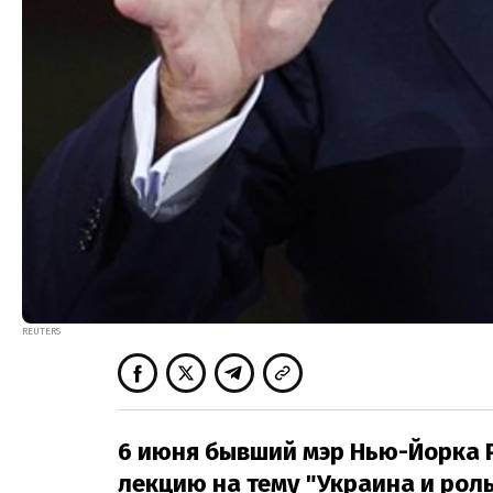
REUTERS
6 июня бывший мэр Нью-Йорка 
лекцию на тему "Украина и роль