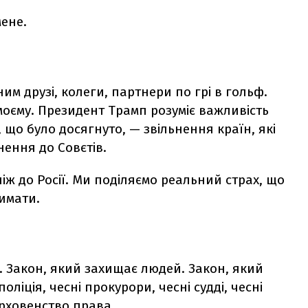
мене.
ним друзі, колеги, партнери по грі в гольф.
 моєму. Президент Трамп розуміє важливість
, що було досягнуто, — звільнення країн, які
нення до Совєтів.
іж до Росії. Ми поділяємо реальний страх, що
римати.
. Закон, який захищає людей. Закон, який
оліція, чесні прокурори, чесні судді, чесні
ерховенство права.