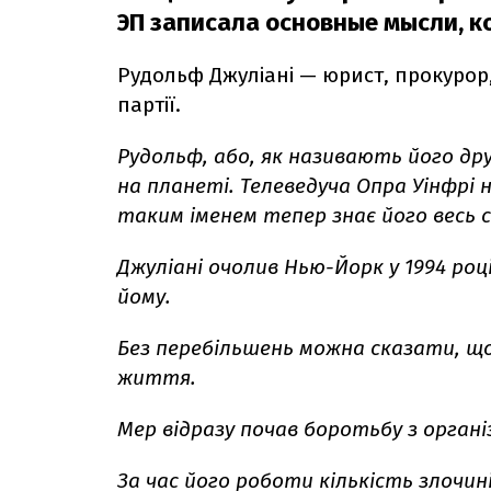
ЭП записала основные мысли, ко
Рудольф Джуліані — юрист, прокурор,
партії.
Рудольф, або, як називають його друз
на планеті. Телеведуча Опра Уінфрі н
таким іменем тепер знає його весь с
Джуліані очолив Нью-Йорк у 1994 роц
йому.
Без перебільшень можна сказати, що
життя.
Мер відразу почав боротьбу з орган
За час його роботи кількість злочині