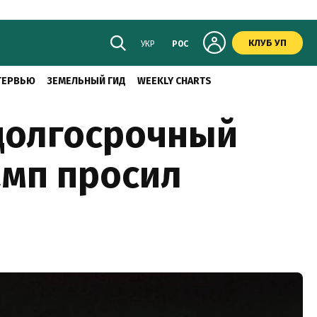
КЛУБ УП
УКР
РОС
ТЕРВЬЮ
ЗЕМЕЛЬНЫЙ ГИД
WEEKLY CHARTS
 долгосрочный
амп просил