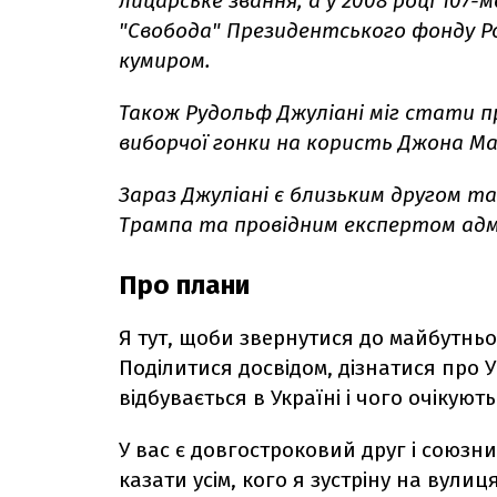
лицарське звання, а у 2008 році 107
"Свобода" Президентського фонду Рон
кумиром.
Також Рудольф Джуліані міг стати п
виборчої гонки на користь Джона Ма
Зараз Джуліані є близьким другом 
Трампа та провідним експертом адмі
Про плани
Я тут, щоби звернутися до майбутньог
Поділитися досвідом, дізнатися про У
відбувається в Україні і чого очікують
У вас є довгостроковий друг і союз
казати усім, кого я зустріну на вулиця