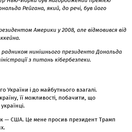
-мер Нью-Йорка був нагороджений премією
альда Рейгана, який, до речі, був його
резидентом Америки у 2008, але відмовився від
ккейна.
та радником нинішнього президента Дональда
ністрації з питань кібербезпеки.
о України і до майбутнього взагалі.
країну, її можливості, побачити, що
 українці.
ник — США. Це мене просив президент Трамп
х.