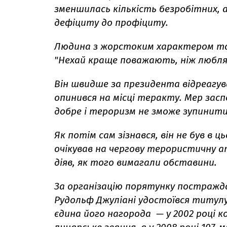
зменшилась кількість безробітних, 
дефіциту до профіциту.
Людина з жорстоким характером та з
"Нехай краще поважають, ніж люблять
Він швидше за президента відреагував
опинився на місці теракту. Мер засп
добре і тероризм не зможе зупинити
Як потім сам зізнався, він не був в 
очікував на чергову терористичну ата
діяв, як того вимагали обставини.
За організацію порятунку постраждал
Рудольф Джуліані удостоївся титулу 
єдина його нагорода — у 2002 році к