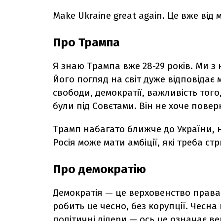
Make Ukraine great again. Це вже від 
Про Трампа
Я знаю Трампа вже 28-29 років. Ми з 
Його погляд на світ дуже відповідає
свободи, демократії, важливість того
були під Совєтами. Він не хоче повер
Трамп набагато ближче до України, н
Росія може мати амбіції, які треба ст
Про демократію
Демократія — це верховенство права
робить це чесно, без корупції. Чесна п
політичні лідери — ось це означає в