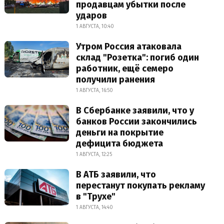
продавцам убытки после
ударов
1 АВГУСТА, 10:40
Утром Россия атаковала
склад "Розетка": погиб один
работник, ещё семеро
получили ранения
1 АВГУСТА, 16:50
В Сбербанке заявили, что у
банков России закончились
деньги на покрытие
дефицита бюджета
1 АВГУСТА, 12:25
В АТБ заявили, что
перестанут покупать рекламу
в "Трухе"
1 АВГУСТА, 14:40