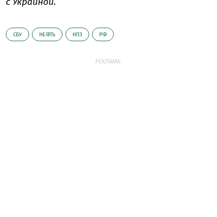
с Украиной.
СБУ
НЕФТЬ
НПЗ
РФ
РЕКЛАМА: