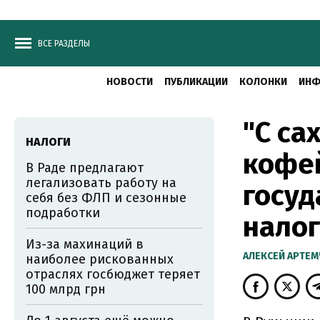
ВСЕ РАЗДЕЛЫ
НОВОСТИ
ПУБЛИКАЦИИ
КОЛОНКИ
ИНФ
"С са
НАЛОГИ
кофей
В Раде предлагают
легализовать работу на
госуд
себя без ФЛП и сезонные
подработки
нало
Из-за махинаций в
АЛЕКСЕЙ АРТЕ
наиболее рискованных
отраслях госбюджет теряет
100 млрд грн