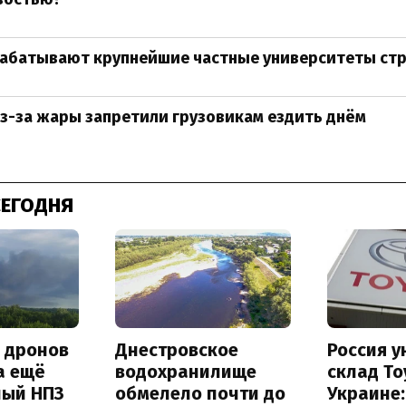
рабатывают крупнейшие частные университеты ст
з-за жары запретили грузовикам ездить днём
СЕГОДНЯ
а дронов
Днестровское
Россия 
а ещё
водохранилище
склад To
ный НПЗ
обмелело почти до
Украине