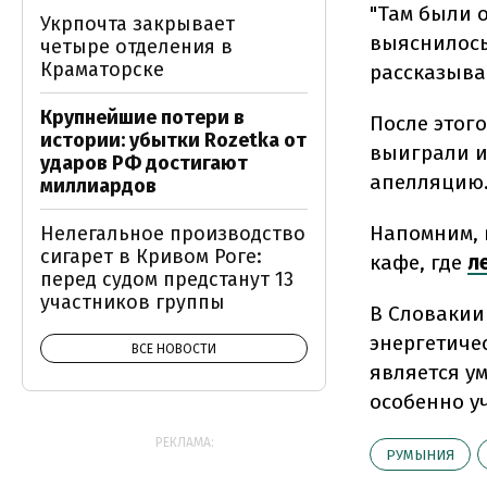
"Там были 
Укрпочта закрывает
выяснилось,
четыре отделения в
Краматорске
рассказыва
Крупнейшие потери в
После этого
истории: убытки Rozetka от
выиграли и
ударов РФ достигают
апелляцию
миллиардов
Напомним, 
Нелегальное производство
сигарет в Кривом Роге:
кафе, где
л
перед судом предстанут 13
участников группы
В Словаки
энергетиче
ВСЕ НОВОСТИ
является у
особенно у
РЕКЛАМА:
РУМЫНИЯ