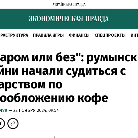
РАСТРУКТУРА
ПРАВИЛА ИГРЫ
ФИНАНСЫ
СПЕЦПРОЕКТЫ
ИН
харом или без": румынс
ни начали судиться с
арством по
гообложению кофе
МЧУК
— 22 НОЯБРЯ 2024, 09:54