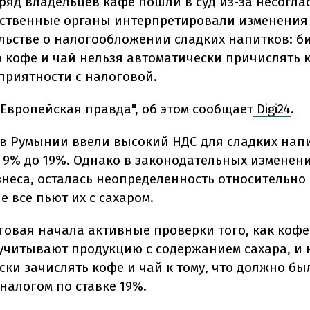
яд владельцев кафе пошли в суд из-за несоглас
рственные органы интерпретировали изменения
льстве о налогообложении сладких напитков: б
о кофе и чай нельзя автоматически причислять к
приятности с налоговой.
"Европейская правда", об этом сообщает
Digi24
.
а в Румынии ввели высокий НДС для сладких напи
 9% до 19%. Однако в законодательных изменени
неса, осталась неопределенность относительно 
е все пьют их с сахаром.
говая начала активные проверки того, как коф
учитывают продукцию с содержанием сахара, и
ски зачислять кофе и чай к тому, что должно бы
налогом по ставке 19%.