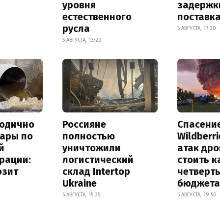
уровня
задержк
естественного
поставк
русла
5 АВГУСТА, 17:20
5 АВГУСТА, 13:20
тодично
Россияне
Спасени
дары по
полностью
Wildberr
й
уничтожили
атак др
рации:
логистический
стоить к
озит
склад Intertop
четверт
Ukraine
бюджета
5 АВГУСТА, 15:25
5 АВГУСТА, 19:50