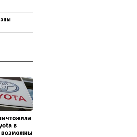
раны
уничтожила
yota в
: возможны