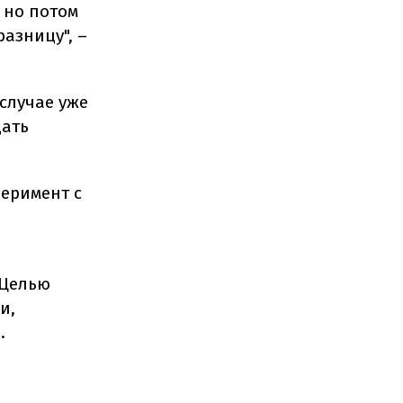
 но потом
разницу", –
 случае уже
дать
перимент с
 Целью
и,
.