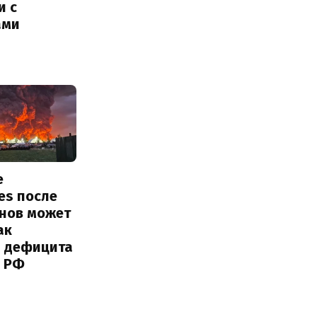
и с
ами
е
ies после
онов может
ак
ь дефицита
 РФ