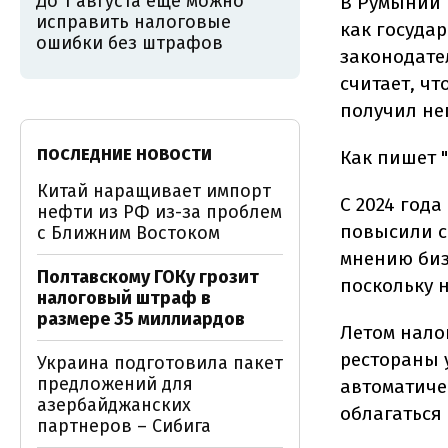
До 1 августа ещё можно
В Румынии р
исправить налоговые
как госуда
ошибки без штрафов
законодате
считает, чт
получил не
ПОСЛЕДНИЕ НОВОСТИ
Как пишет 
Китай наращивает импорт
С 2024 год
нефти из РФ из-за проблем
повысили с
с Ближним Востоком
мнению биз
Полтавскому ГОКу грозит
поскольку н
налоговый штраф в
размере 35 миллиардов
Летом нало
рестораны 
Украина подготовила пакет
предложений для
автоматиче
азербайджанских
облагаться 
партнеров – Сибига