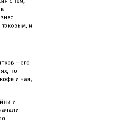
ия с тем,
 в
изнес
 таковым, и
тков – его
ях, по
кофе и чая,
ейни и
 начали
ло