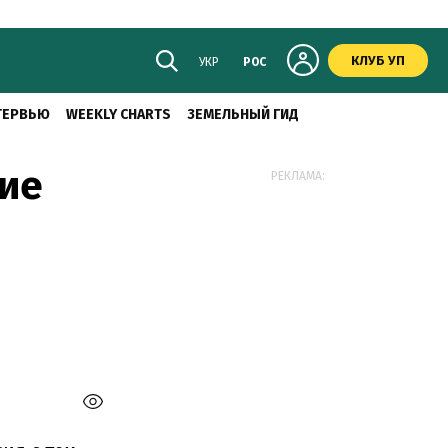
КЛУБ УП
УКР
РОС
ТЕРВЬЮ
WEEKLY CHARTS
ЗЕМЕЛЬНЫЙ ГИД
кие
РЕКЛАМА: