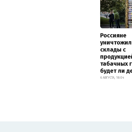
Россияне
уничтожил
склады с
продукцие
табачных г
будет ли 
6 АВГУСТА, 18:04