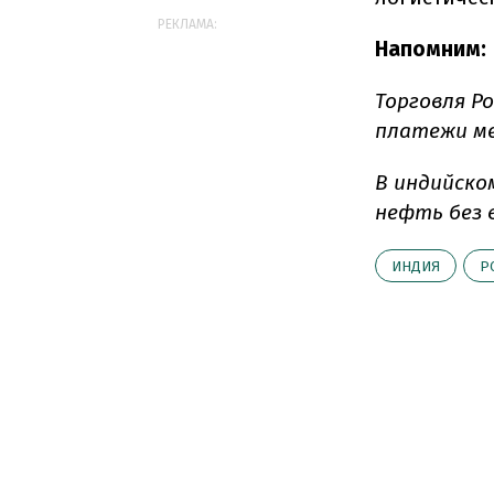
РЕКЛАМА:
Напомним:
Торговля Р
платежи ме
В индийско
нефть без в
ИНДИЯ
Р