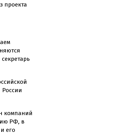
з проекта
паем
аняются
 секретарь
российской
ы России
ен компаний
ию РФ, в
 и его