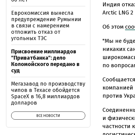
Индия отка
Arctic LNG 2
Еврокомиссия вынесла
предупреждение Румынии
в связи с намерением
Об этом
соо
отложить отказ от
угольных ТЭС
"Мы не буде
никаких са
Присвоение миллиардов
широкомасш
"Приватбанка": дело
Коломойского передано в
по вопроса
суд
Сообщается,
Мегазавод по производству
компанией 
чипов в Техасе обойдется
против Укр
SpaceX в 16,8 миллиардов
долларов
Соединенны
ВСЕ НОВОСТИ
и физическ
частности к
логистичес