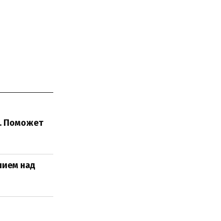
и. Поможет
лием над