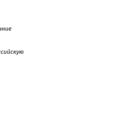
нние
сийскую