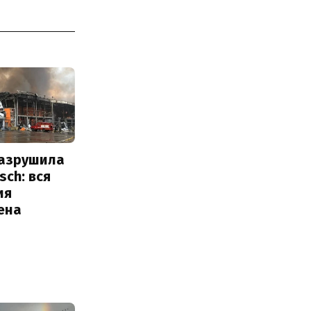
разрушила
sch: вся
ия
ена