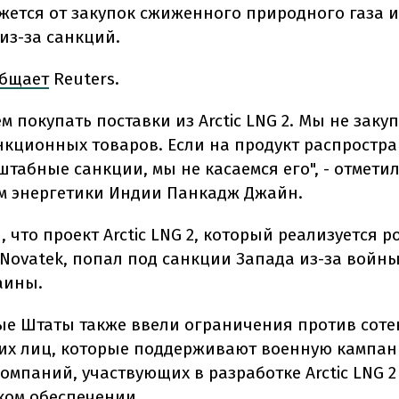
жется от закупок сжиженного природного газа и
 из-за санкций.
бщает
Reuters.
м покупать поставки из Arctic LNG 2. Мы не заку
нкционных товаров. Если на продукт распростр
табные санкции, мы не касаемся его", - отметил
м энергетики Индии Панкадж Джайн.
 что проект Arctic LNG 2, который реализуется 
Novatek, попал под санкции Запада из-за войн
аины.
е Штаты также ввели ограничения против сот
их лиц, которые поддерживают военную кампан
омпаний, участвующих в разработке Arctic LNG 2
ком обеспечении.