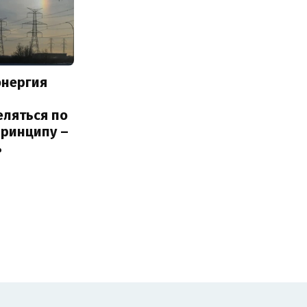
энергия
еляться по
принципу –
ь