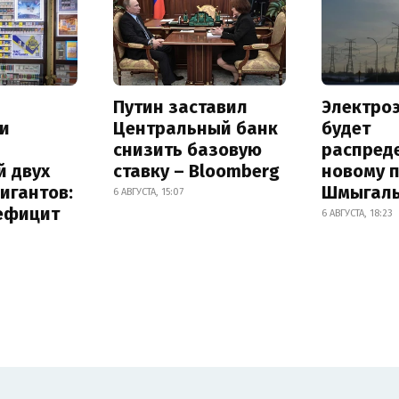
Путин заставил
Электро
и
Центральный банк
будет
снизить базовую
распред
й двух
ставку – Bloomberg
новому 
игантов:
Шмыгал
6 АВГУСТА, 15:07
дефицит
6 АВГУСТА, 18:23