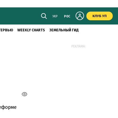
КЛУБ УП
УКР
РОС
ТЕРВЬЮ
WEEKLY CHARTS
ЗЕМЕЛЬНЫЙ ГИД
б
РЕКЛАМА:
реформе