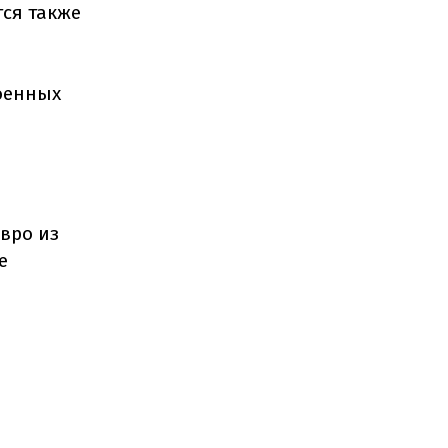
тся также
оенных
вро из
е