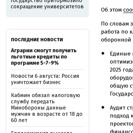
Государство притормозило
сокращение университетов
Об этом
соо
По словам 
работа по 
оборонной 
ПОСЛЕДНИЕ НОВОСТИ
Аграрии смогут получить
Единые 
льготные кредиты по
оптимиз
программе 5-7-9%
2025 го
Новости 6 августа: Россия
оборудо
уничтожает бизнес
общую с
Государ
Кабмин обязал налоговую
службу передать
Аудит с
Минобороны данные
мужчин в возрасте от 18 до
подход 
60 лет
проекто
финансо