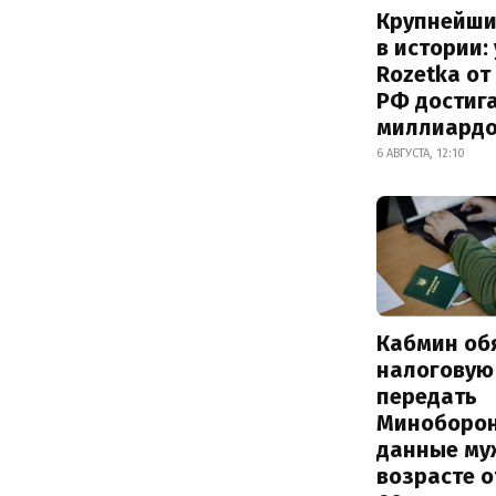
Крупнейши
в истории:
Rozetka от
РФ достиг
миллиард
6 АВГУСТА, 12:10
Кабмин об
налоговую
передать
Миноборо
данные му
возрасте о