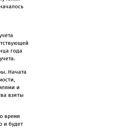
началось
учета
етствующей
онца года
учета.
ры. Начата
мости,
млями и
тва взяты
о время
 и будет