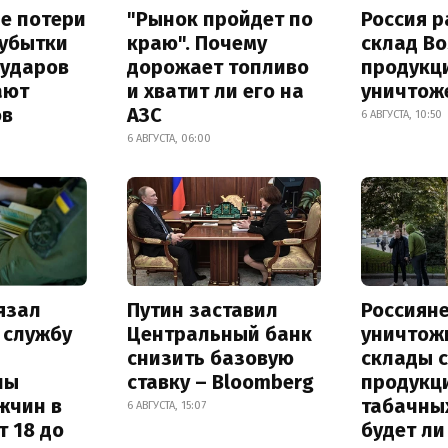
е потери
"Рынок пройдет по
Россия 
 убытки
краю". Почему
склад Bo
 ударов
дорожает топливо
продукц
ают
и хватит ли его на
уничтож
ов
АЗС
6 АВГУСТА, 10:50
6 АВГУСТА, 06:00
язал
Путин заставил
Россиян
 службу
Центральный банк
уничтож
снизить базовую
склады 
ны
ставку – Bloomberg
продукц
жчин в
табачных
6 АВГУСТА, 15:07
т 18 до
будет л