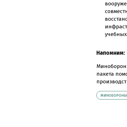
вооруже
совмест
восстан
инфраст
учебных
Напомним:
Миноборон
пакета пом
производст
МИНОБОРОНЫ