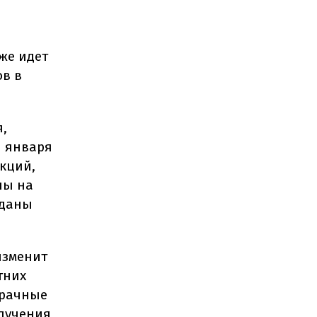
же идет
в в
,
1 января
укций,
ны на
еданы
изменит
тних
зрачные
лучения