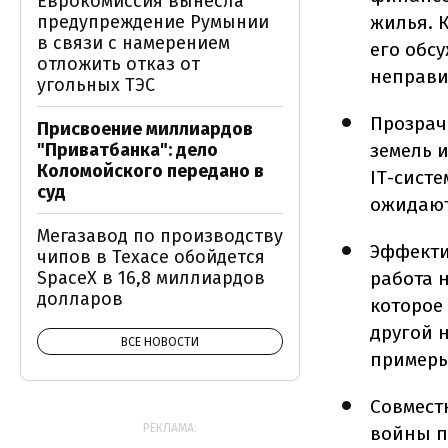
Еврокомиссия вынесла
предупреждение Румынии
жилья. 
в связи с намерением
его обс
отложить отказ от
неправи
угольных ТЭС
Прозрач
Присвоение миллиардов
"Приватбанка": дело
земель 
Коломойского передано в
ІТ-систе
суд
ожидают
Мегазавод по производству
Эффекти
чипов в Техасе обойдется
SpaceX в 16,8 миллиардов
работа 
долларов
которое
другой 
ВСЕ НОВОСТИ
примеры
Совмест
РЕКЛАМА:
войны п