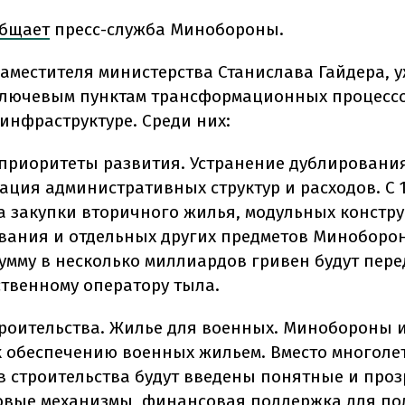
бщает
пресс-служба Минобороны.
заместителя министерства Станислава Гайдера, у
ключевым пунктам трансформационных процессо
инфраструктуре. Среди них:
приоритеты развития. Устранение дублирования
ация административных структур и расходов. С 
да закупки вторичного жилья, модульных констр
вания и отдельных других предметов Миноборо
умму в несколько миллиардов гривен будут пер
ственному оператору тыла.
троительства. Жилье для военных. Минобороны 
к обеспечению военных жильем. Вместо многоле
в строительства будут введены понятные и про
вые механизмы, финансовая поддержка для по