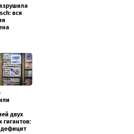
разрушила
sch: вся
ия
ена
е
или
с
ией двух
 гигантов:
и дефицит