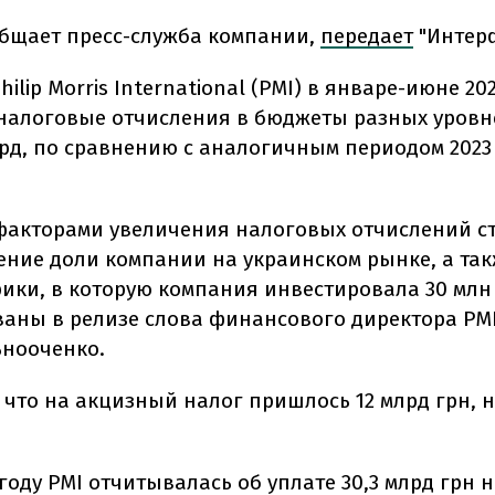
общает пресс-служба компании,
передает
"Интерф
ilip Morris International (PMI) в январе-июне 20
налоговые отчисления в бюджеты разных уровне
лрд, по сравнению с аналогичным периодом 2023 
акторами увеличения налоговых отчислений с
ение доли компании на украинском рынке, а так
ики, в которую компания инвестировала 30 млн д
аны в релизе слова финансового директора PMI
ьнооченко.
 что на акцизный налог пришлось 12 млрд грн, на
оду PMI отчитывалась об уплате 30,3 млрд грн 