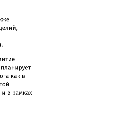
кже
делий,
.
звитие
а планирует
ога как в
той
 и в рамках
.