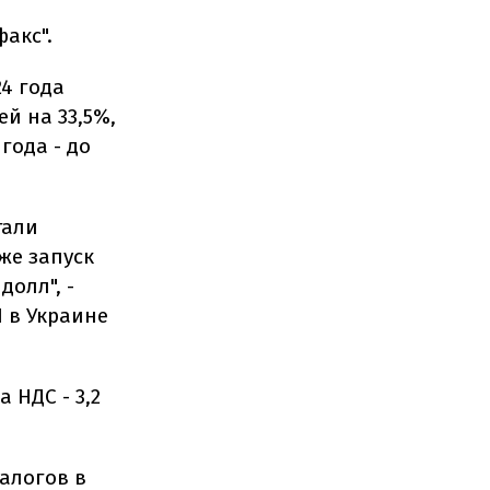
акс".
24 года
й на 33,5%,
года - до
тали
же запуск
олл", -
 в Украине
 НДС - 3,2
налогов в