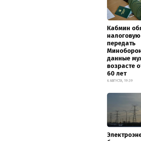
Кабмин об
налоговую
передать
Миноборо
данные му
возрасте о
60 лет
6 АВГУСТА, 19:39
Электроэн