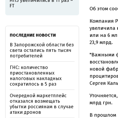
НПЗ увеличились в 11 раз –
FT
Об этом со
Компания Ph
увеличила 
или на 6 м
ПОСЛЕДНИЕ НОВОСТИ
23,9 млрд.
В Запорожской области без
света остались пять тысяч
"Важными ф
потребителей
восстановл
ГНС: количество
новой фабр
приостановленных
процитиров
налоговых накладных
Сергея Кал
сократилось в 5 раз
Уточняется,
Очередной маркетплейс
отказался возмещать
млрд грн.
убытки россиянам в случае
атаки дронов
В прошлом г