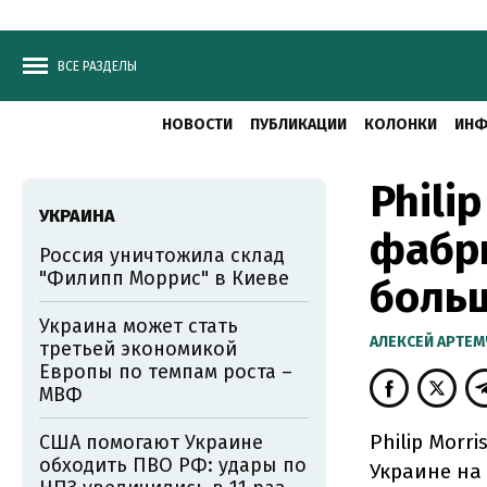
ВСЕ РАЗДЕЛЫ
НОВОСТИ
ПУБЛИКАЦИИ
КОЛОНКИ
ИНФ
Phili
УКРАИНА
фабри
Россия уничтожила склад
"Филипп Моррис" в Киеве
боль
Украина может стать
АЛЕКСЕЙ АРТЕ
третьей экономикой
Европы по темпам роста –
МВФ
Philip Morr
США помогают Украине
обходить ПВО РФ: удары по
Украине на