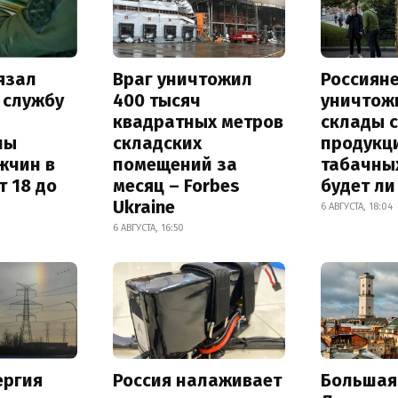
язал
Враг уничтожил
Россиян
 службу
400 тысяч
уничтож
квадратных метров
склады 
ны
складских
продукц
жчин в
помещений за
табачных
т 18 до
месяц – Forbes
будет л
Ukraine
6 АВГУСТА, 18:04
6 АВГУСТА, 16:50
ергия
Россия налаживает
Большая