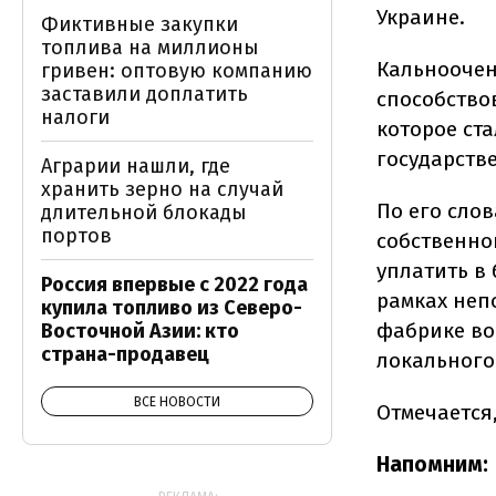
Украине.
Фиктивные закупки
топлива на миллионы
Кальноочен
гривен: оптовую компанию
заставили доплатить
способство
налоги
которое ст
государств
Аграрии нашли, где
хранить зерно на случай
По его слов
длительной блокады
портов
собственног
уплатить в 
Россия впервые с 2022 года
рамках неп
купила топливо из Северо-
фабрике во
Восточной Азии: кто
страна-продавец
локального
ВСЕ НОВОСТИ
Отмечается
Напомним: