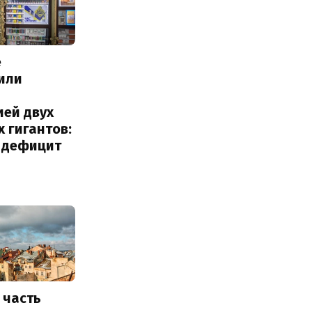
е
или
с
ией двух
 гигантов:
и дефицит
 часть