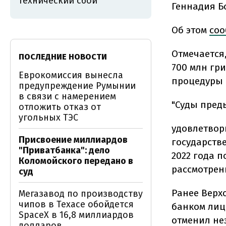
технический сбой
Геннадия Б
Об этом
соо
Отмечается,
ПОСЛЕДНИЕ НОВОСТИ
700 млн гр
Еврокомиссия вынесла
процедуры b
предупреждение Румынии
в связи с намерением
"Суды пред
отложить отказ от
угольных ТЭС
удовлетвор
Присвоение миллиардов
государств
"Приватбанка": дело
2022 года 
Коломойского передано в
рассмотрени
суд
Ранее Верх
Мегазавод по производству
чипов в Техасе обойдется
банком лиц
SpaceX в 16,8 миллиардов
отменил не
долларов