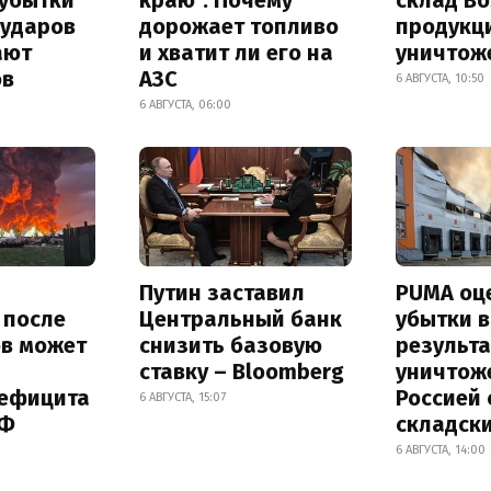
 ударов
дорожает топливо
продукц
ают
и хватит ли его на
уничтож
ов
АЗС
6 АВГУСТА, 10:50
6 АВГУСТА, 06:00
Путин заставил
PUMA оц
s после
Центральный банк
убытки в
ов может
снизить базовую
результа
ставку – Bloomberg
уничтож
дефицита
Россией 
6 АВГУСТА, 15:07
РФ
складск
6 АВГУСТА, 14:00