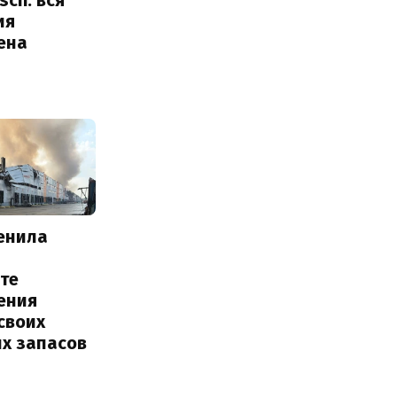
ия
ена
енила
те
ения
своих
их запасов