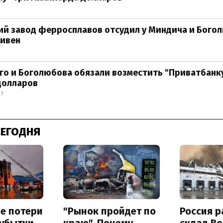
й завод ферросплавов отсудил у Миндича и Богол
ривен
о и Боголюбова обязали возместить "Приватбанк
долларов
27
СЕГОДНЯ
е потери
"Рынок пройдет по
Россия 
 убытки
краю". Почему
склад Bo