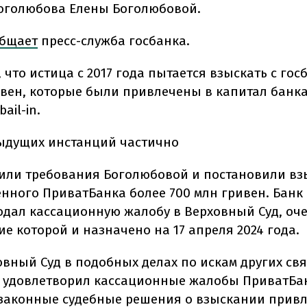
оголюбова Елены Боголюбовой.
бщает
пресс-служба госбанка.
 что истица с 2017 года пытается взыскать с гос
ивен, которые были привлечены в капитал банка
ail-in.
ыдущих инстанций частично
или требования Боголюбовой и постановили взы
енного ПриватБанка более 700 млн гривен. Банк 
подал кассационную жалобу в Верховный Суд, оч
е которой и назначено на 17 апреля 2024 года.
овный Суд в подобных делах по искам других св
 удовлетворил кассационные жалобы ПриватБа
законные судебные решения о взыскании прив