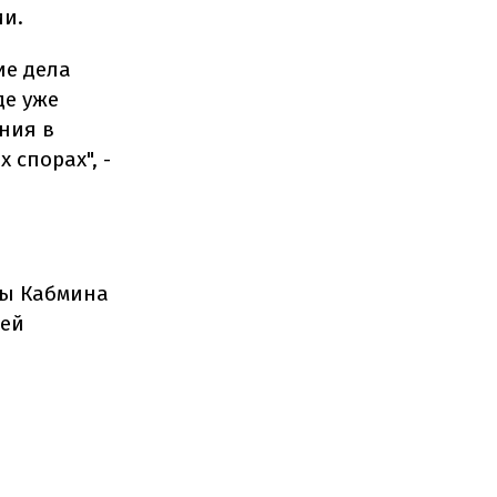
ии.
ие дела
де уже
ния в
 спорах", -
ы Кабмина
ьей