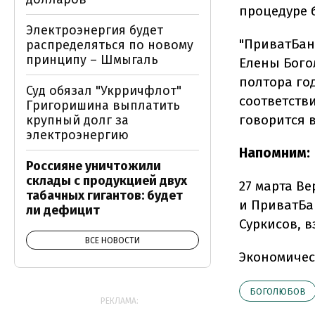
процедуре б
Электроэнергия будет
"ПриватБан
распределяться по новому
принципу – Шмыгаль
Елены Бого
полтора го
Суд обязал "Укрричфлот"
соответстви
Григоришина выплатить
говорится 
крупный долг за
электроэнергию
Напомним:
Россияне уничтожили
склады с продукцией двух
27 марта В
табачных гигантов: будет
и ПриватБа
ли дефицит
Суркисов, в
ВСЕ НОВОСТИ
Экономичес
БОГОЛЮБОВ
РЕКЛАМА: