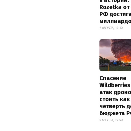
Rozetka от
РФ достиг
миллиард
6 АВГУСТА, 12:10
Спасение
Wildberrie
атак дрон
стоить как
четверть 
бюджета 
5 АВГУСТА, 19:50