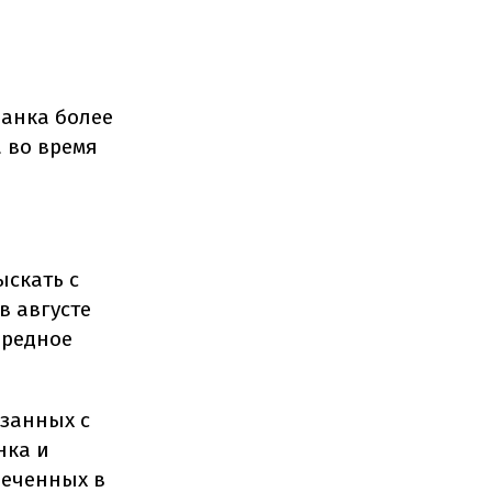
банка более
 во время
скать с
в августе
ередное
язанных с
нка и
леченных в