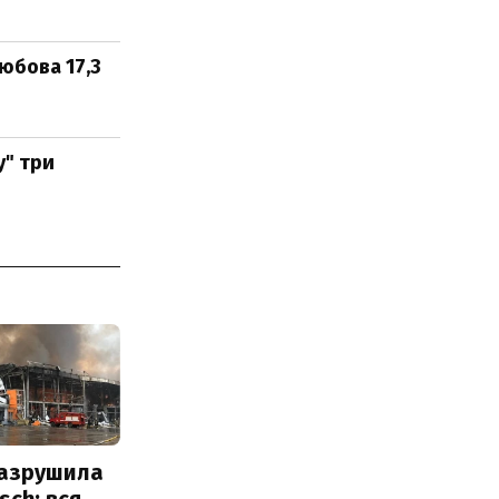
юбова 17,3
у" три
разрушила
sch: вся