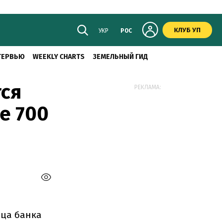
КЛУБ УП
УКР
РОС
ТЕРВЬЮ
WEEKLY CHARTS
ЗЕМЕЛЬНЫЙ ГИД
тся
РЕКЛАМА:
е 700
ьца банка