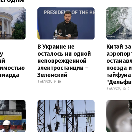
В Украине не
Китай з
у
осталось ни одной
аэропор
ий
неповрежденной
останав
оимостью
электростанции –
поезда и
лиарда
Зеленский
тайфуна
"Дельфи
8 АВГУСТА, 14:10
8 АВГУСТА, 17:10