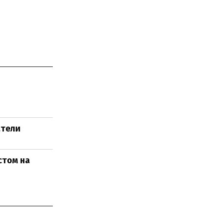
атели
стом на