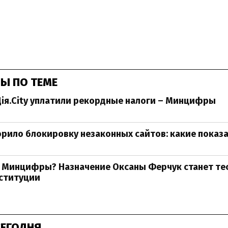
Ы ПО ТЕМЕ
ія.City уплатили рекордные налоги – Минцифры
корило блокировку незаконных сайтов: какие показ
 Минцифры? Назначение Оксаны Ферчук станет те
нституции
СЕГОДНЯ