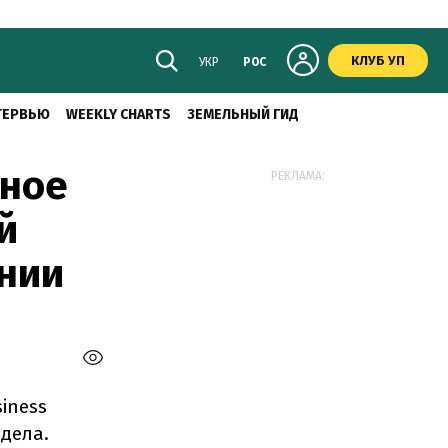
КЛУБ УП
УКР
РОС
ТЕРВЬЮ
WEEKLY CHARTS
ЗЕМЕЛЬНЫЙ ГИД
нное
РЕКЛАМА:
й
ании
iness
 дела.