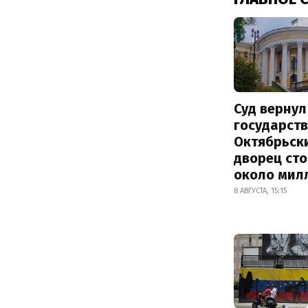
Суд вернул
государств
Октябрьск
дворец ст
около мил
8 АВГУСТА, 15:15