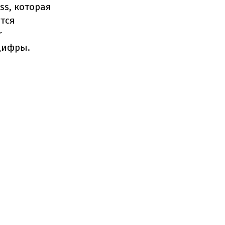
ss, которая
тся
r
нцифры.