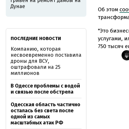
гривен на ремонт дамбы на
Дунае
Об этом
соо
трансформ
"Это бизне
услугами, 
ПОСЛЕДНИЕ НОВОСТИ
750 тысяч е
Компанию, которая
несвоевременно поставила
дроны для ВСУ,
оштрафовали на 25
миллионов
В Одессе проблемы с водой
и связью после обстрела
Одесская область частично
осталась без света после
одной из самых
масштабных атак РФ