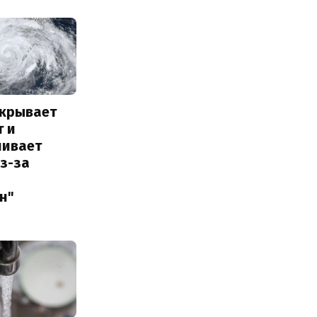
акрывает
т и
ливает
з-за
н"