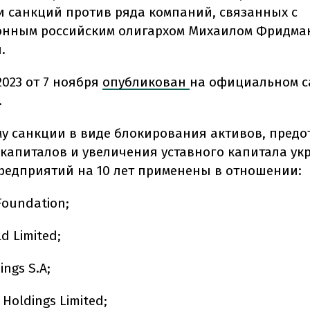
 санкций против ряда компаний, связанных с
нным российским олигархом Михаилом Фридман
.
2023 от 7 ноября
опубликован
на официальном с
.
му санкции в виде блокирования активов, пред
капиталов и увеличения уставного капитала ук
редприятий на 10 лет применены в отношении:
Foundation;
ld Limited;
ings S.A;
a Holdings Limited;