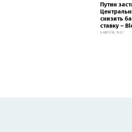
Путин заст
Центральн
снизить б
ставку – B
6 АВГУСТА, 15:07