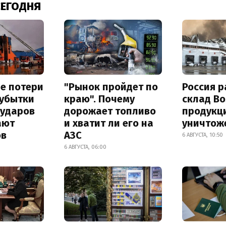
СЕГОДНЯ
е потери
"Рынок пройдет по
Россия 
 убытки
краю". Почему
склад Bo
 ударов
дорожает топливо
продукц
ают
и хватит ли его на
уничтож
ов
АЗС
6 АВГУСТА, 10:50
6 АВГУСТА, 06:00