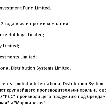
nvestment Fund Limited.
 2 года ввели против компаний:
ance Holdings Limited;
 Limited;
vestments Limited;
ional Distribution Systems Limited.
ments Limited и International Distribution Systems
ют крупнейшего производителя минеральных в
О "ИДС", производящего продукцию под брендам
кая" и "Моршинская".