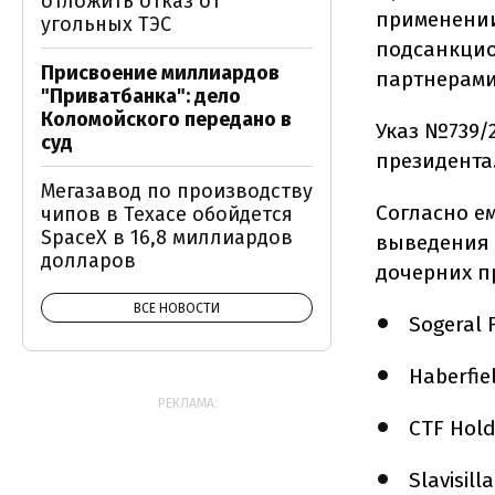
отложить отказ от
применении
угольных ТЭС
подсанкцио
Присвоение миллиардов
партнерами
"Приватбанка": дело
Коломойского передано в
Указ №739/
суд
президента
Мегазавод по производству
Согласно е
чипов в Техасе обойдется
SpaceX в 16,8 миллиардов
выведения 
долларов
дочерних п
ВСЕ НОВОСТИ
Sogeral 
Haberfie
РЕКЛАМА:
CTF Hold
Slavisill