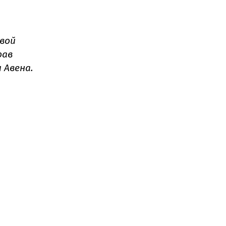
овой
рав
 Авена.