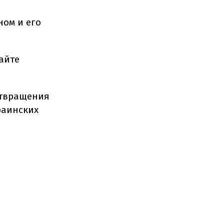
ом и его
айте
отвращения
раинских