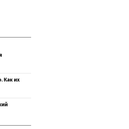
я
. Как их
ький