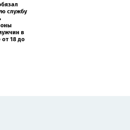
обязал
ую службу
ь
роны
мужчин в
 от 18 до