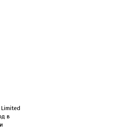
 Limited
од в
и