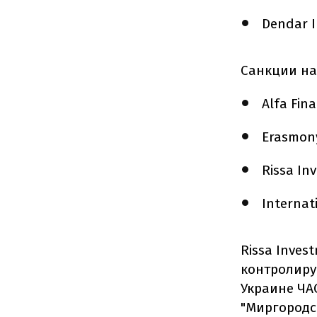
Dendar I
Санкции на
Alfa Fin
Erasmony
Rissa In
Internat
Rissa Invest
контролиру
Украине ЧА
"Миргородс