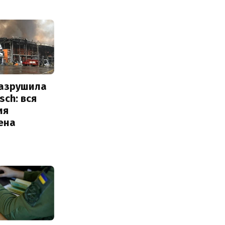
разрушила
sch: вся
ия
ена