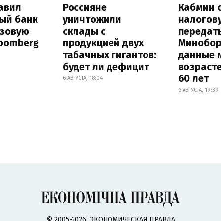
авил
Россияне
Кабмин 
ый банк
уничтожили
налогов
азовую
склады с
передат
loomberg
продукцией двух
Минобо
табачных гигантов:
данные 
будет ли дефицит
возрасте
60 лет
6 АВГУСТА, 18:04
6 АВГУСТА, 19:39
© 2005-2026, ЭКОНОМИЧЕСКАЯ ПРАВДА