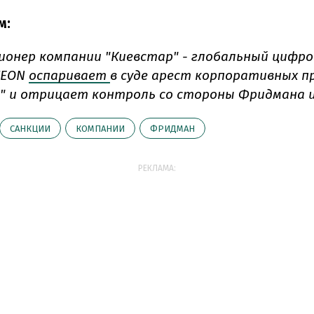
м:
ионер компании "Киевстар" - глобальный цифр
VEON
оспаривает
в суде арест корпоративных п
" и отрицает контроль со стороны Фридмана и
САНКЦИИ
КОМПАНИИ
ФРИДМАН
РЕКЛАМА: