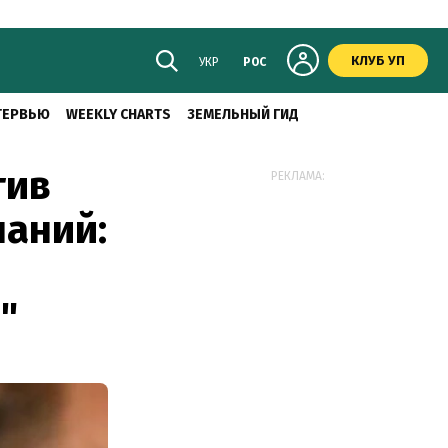
КЛУБ УП
УКР
РОС
ТЕРВЬЮ
WEEKLY CHARTS
ЗЕМЕЛЬНЫЙ ГИД
тив
РЕКЛАМА:
паний:
"