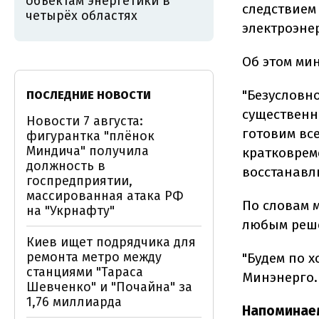
объектам энергетики в
следствием
четырёх областях
электроэне
Об этом ми
"Безусловн
ПОСЛЕДНИЕ НОВОСТИ
существенн
Новости 7 августа:
готовим все
фигурантка "плёнок
Миндича" получила
кратковрем
должность в
восстанавли
госпредприятии,
массированная атака РФ
По словам 
на "Укрнафту"
любым реш
Киев ищет подрядчика для
ремонта метро между
"Будем по х
станциями "Тараса
Минэнерго.
Шевченко" и "Почайна" за
1,76 миллиарда
Напоминае