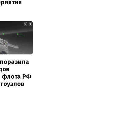
приятия
 поразила
дов
о флота РФ
ргоузлов