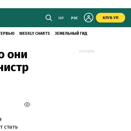
КЛУБ УП
УКР
РОС
ТЕРВЬЮ
WEEKLY CHARTS
ЗЕМЕЛЬНЫЙ ГИД
о они
РЕКЛАМА:
нистр
а
т стать