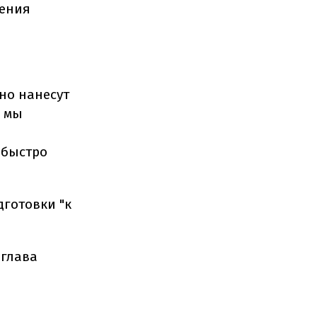
чения
но нанесут
о мы
 быстро
дготовки "к
 глава