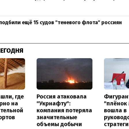
 подбили ещё 15 судов "теневого флота" россиян
СЕГОДНЯ
шли, где
Россия атаковала
Фигуран
рно на
"Укрнафту":
"плёнок
ительной
компания потеряла
вошла в
ортов
значительные
руковод
объемы добычи
стратег