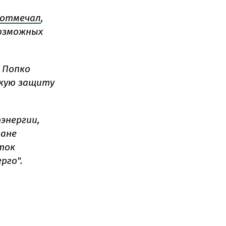
 отмечал
,
возможных
 Попко
кую защиту
энергии,
ране
уток
рго".