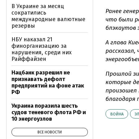
В Украине за месяц
Ранее гене
сократились
международные валютные
что были р
резервы
блэкаутов 
НБУ наказал 21
А глава Ки
финорганизацию за
рассказал,
нарушения, среди них
Райффайзен
энергообъе
Нацбанк разрешил не
Прошлой зи
признавать дефолт
которые де
предприятий на фоне атак
произошел т
РФ
благодаря 
Украина поразила шесть
судов теневого флота РФ и
ВОЙНА
Э
10 энергоузлов
ВСЕ НОВОСТИ