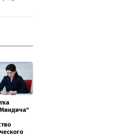
тка
 Миндича"
ство
ического