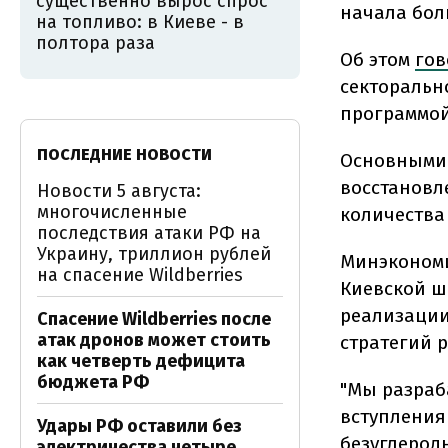
существенно вырос спрос
начала бол
на топливо: в Киеве - в
полтора раза
Об этом
гов
секторальн
программой 
ПОСЛЕДНИЕ НОВОСТИ
Основными 
восстановл
Новости 5 августа:
многочисленные
количества
последствия атаки РФ на
Украину, триллион рублей
Минэкономи
на спасение Wildberries
Киевской ш
реализации 
Спасение Wildberries после
атак дронов может стоить
стратегий 
как четверть дефицита
бюджета РФ
"Мы разраб
вступления
Удары РФ оставили без
безуглеродн
электричества четыре