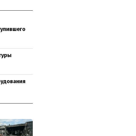
тупившего
туры
рудования