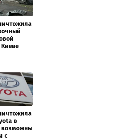
уничтожила
вочный
Новой
 Киеве
уничтожила
yota в
: возможны
и с