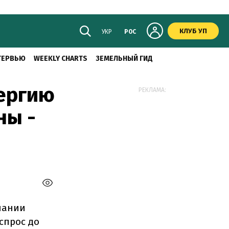
КЛУБ УП
УКР
РОС
ТЕРВЬЮ
WEEKLY CHARTS
ЗЕМЕЛЬНЫЙ ГИД
нергию
РЕКЛАМА:
ны -
пании
спрос до