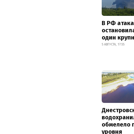
В РФ атак
остановил
один круп
5 АВГУСТА, 17:55
Днестровс
водохрани
обмелело 
уровня