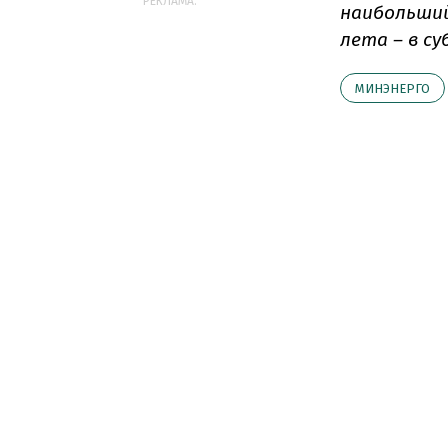
РЕКЛАМА:
наибольший
лета – в су
МИНЭНЕРГО