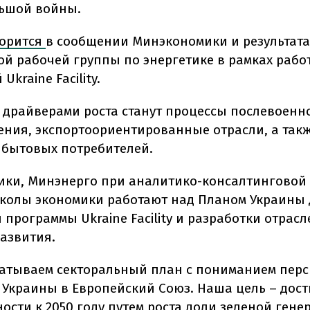
ьшой войны.
орится
в сообщении Минэкономики и результата
ой рабочей группы по энергетике в рамках рабо
Ukraine Facility.
драйверами роста станут процессы послевоенн
ения, экспортоориентированные отрасли, а такж
 бытовых потребителей.
ки, Минэнерго при аналитико-консалтинговой
колы экономики работают над Планом Украины 
программы Ukraine Facility и разработки отрас
развития.
атываем секторальный план с пониманием перс
 Украины в Европейский Союз. Наша цель – дост
ости к 2050 году путем роста доли зеленой гене