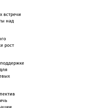
х встречи
ты над
ого
е рост
 поддержке
для
левых
пектив
ичь
рации,