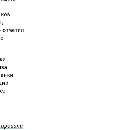
нков
ы,
- отметил
по
ики
иза
ценки
ции
ез
сировала