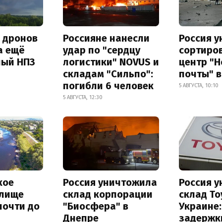
а дронов
Россияне нанесли
Россия 
а ещё
удар по "сердцу
сортиро
ный НПЗ
логистики" NOVUS и
центр "
складам "Сильпо":
почты" в
погибли 6 человек
5 АВГУСТА, 10:10
5 АВГУСТА, 12:30
кое
Россия уничтожила
Россия 
лище
склад корпорации
склад To
почти до
"Биосфера" в
Украине
Днепре
задержк