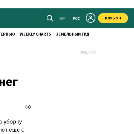
КЛУБ УП
УКР
РОС
ТЕРВЬЮ
WEEKLY CHARTS
ЗЕМЕЛЬНЫЙ ГИД
РЕКЛАМА:
нег
а уборку
ют еще с