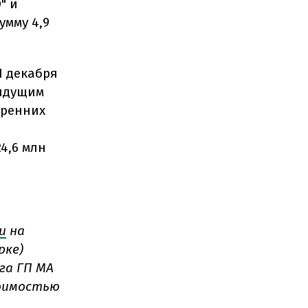
" и
умму 4,9
1 декабря
дыдущим
тренних
4,6 млн
и
на
рке)
га ГП МА
тоимостью