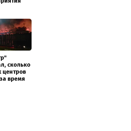
приятия
тр"
л, сколько
х центров
за время