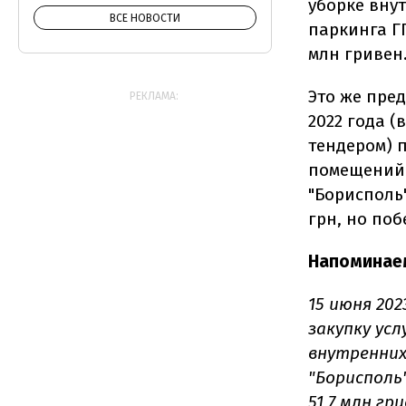
уборке вну
ВСЕ НОВОСТИ
паркинга Г
млн гривен
Это же пред
РЕКЛАМА:
2022 года (
тендером) 
помещений 
"Борисполь
грн, но поб
Напоминае
15 июня 20
закупку усл
внутренних
"Борисполь
51 7 млн гри