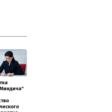
тка
 Миндича"
ство
ического