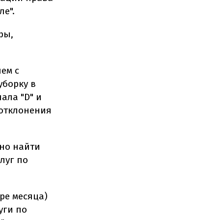
ле".
ры,
лем с
уборку в
ала "D" и
 отклонения
жно найти
луг по
ыре месяца)
уги по