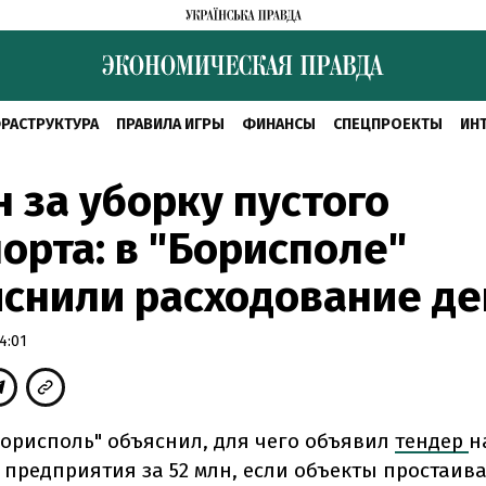
РАСТРУКТУРА
ПРАВИЛА ИГРЫ
ФИНАНСЫ
СПЕЦПРОЕКТЫ
ИН
н за уборку пустого
орта: в "Борисполе"
снили расходование де
4:01
Борисполь" объяснил, для чего объявил
тендер
н
предприятия за 52 млн, если объекты простаива