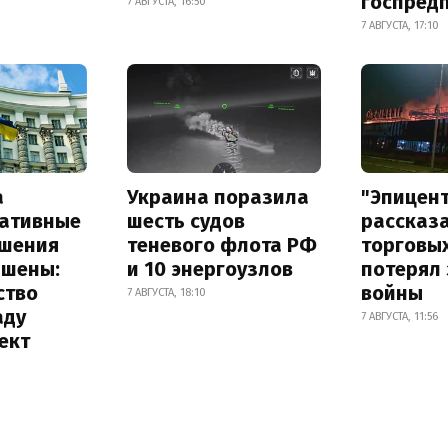
госпред
7 АВГУСТА, 16:50
7 АВГУСТА, 17:10
а
Украина поразила
"Эпицен
ативные
шесть судов
рассказа
шения
теневого флота РФ
торговы
ышены:
и 10 энергоузлов
потерял 
ство
войны
7 АВГУСТА, 18:10
аду
7 АВГУСТА, 11:56
ект