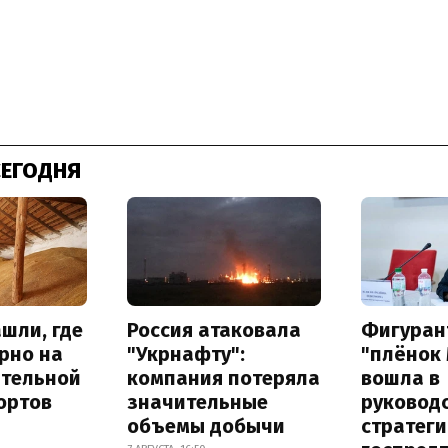
СЕГОДНЯ
шли, где
Россия атаковала
Фигуран
рно на
"Укрнафту":
"плёнок
ительной
компания потеряла
вошла в
ортов
значительные
руковод
объемы добычи
стратег