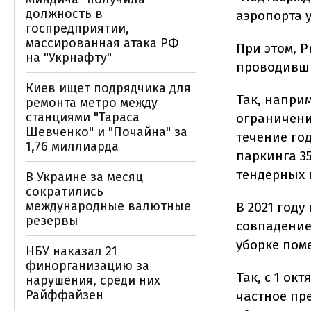
должность в
аэропорта у
госпредприятии,
массированная атака РФ
При этом, 
на "Укрнафту"
проводивши
Киев ищет подрядчика для
Так, напри
ремонта метро между
станциями "Тараса
ограничени
Шевченко" и "Почайна" за
течение го
1,76 миллиарда
паркинга 35
тендерных 
В Украине за месяц
сократились
международные валютные
В 2021 году
резервы
совпадение
уборке по
НБУ наказал 21
финорганизацию за
Так, с 1 ок
нарушения, среди них
Райффайзен
частное пр