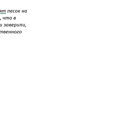
пят
песок на
, что в
и заверили,
ственного