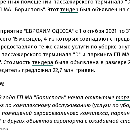
тренних помещений пассажирского терминала "D
П МА "Борисполь". Этот
тендер
был объявлен на с
.
приятие "ЕВРОХИМ ОДЕССА" с 1 октября 2021 по 3
всего 15 месяцев, 4 из которых совпадают с пре
предоставляло те же самые услуги по уборке вну
пассажирского терминала "D" и паркинга ГП МА
". Стоимость
тендера
была объявлена в размере 2
едитель предложил 22,7 млн гривен.
м:
23 года ГП МА "Борисполь" начал открытые
торг
уг по комплексному обслуживанию (услуги по убо
 помещений аэровокзального комплекса, паркин
" и других объектов аэропорта с ожидаемой с
вен.