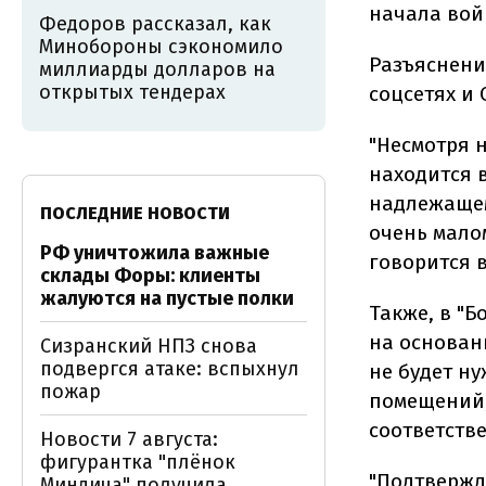
начала вой
Федоров рассказал, как
Минобороны сэкономило
Разъяснен
миллиарды долларов на
открытых тендерах
соцсетях и 
"Несмотря 
находится 
надлежащем
ПОСЛЕДНИЕ НОВОСТИ
очень мало
РФ уничтожила важные
говорится в
склады Форы: клиенты
жалуются на пустые полки
Также, в "Б
на основани
Сизранский НПЗ снова
подвергся атаке: вспыхнул
не будет ну
пожар
помещений,
соответстве
Новости 7 августа:
фигурантка "плёнок
"Подтвержд
Миндича" получила