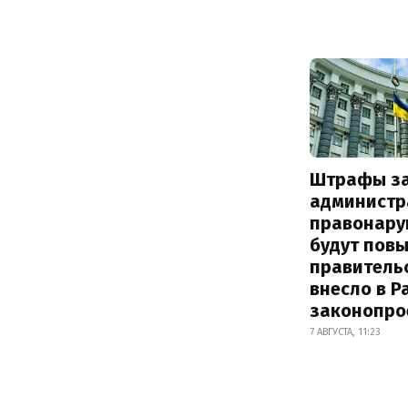
Штрафы з
администр
правонару
будут пов
правитель
внесло в Р
законопро
7 АВГУСТА, 11:23