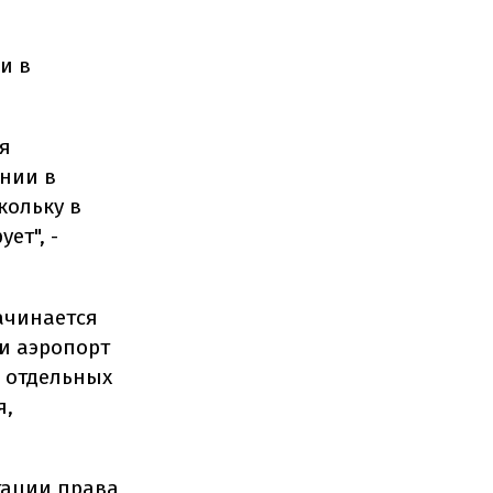
и в
ия
ании в
кольку в
ет", -
начинается
ли аэропорт
и отдельных
я,
тации права