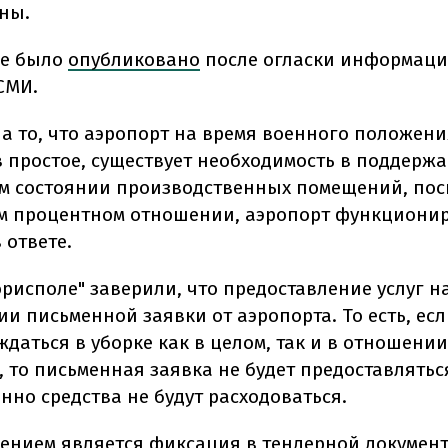
ны.
ие было
опубликовано
после огласки информаци
СМИ.
на то, что аэропорт на время военного положен
в простое, существует необходимость в поддерж
 состоянии производственных помещений, пос
м процентном отношении, аэропорт функциониру
 ответе.
орисполе" заверили, что предоставление услуг 
и письменной заявки от аэропорта. То есть, ес
ждаться в уборке как в целом, так и в отношени
 то письменная заявка не будет предоставлятьс
нно средства не будут расходоваться.
ением является фиксация в тендерной докумен