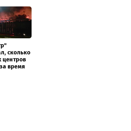
тр"
л, сколько
х центров
за время