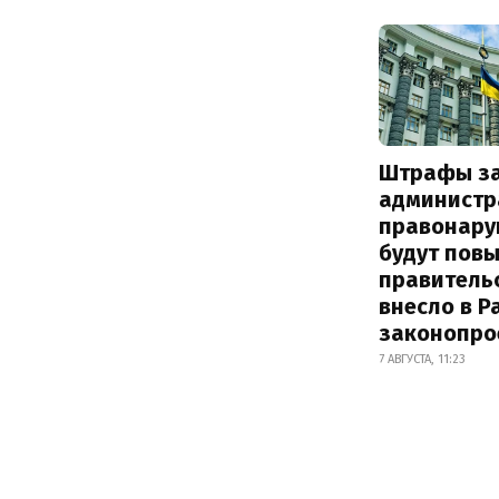
Штрафы з
администр
правонару
будут пов
правитель
внесло в Р
законопро
7 АВГУСТА, 11:23