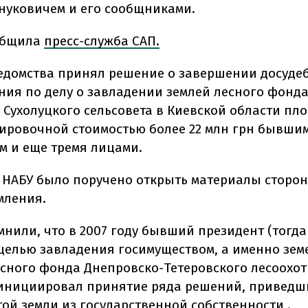
нуковичем и его сообщниками.
общила
пресс-служба САП.
едомства принял решение о завершении досуде
ния по делу о завладении землей лесного фонда
 Сухолуцкого сельсовета в Киевской области пло
тировочной стоимостью более 22 млн грн бывши
м и еще тремя лицами.
 НАБУ было поручено открыть материалы сторо
мления.
мнили, что в 2007 году бывший президент (тогда
 целью завладения госимуществом, а именно зе
есного фонда Днепровско-Тетеровского лесоохо
 инициировал принятие ряда решений, приведш
ой земли из государственной собственности .