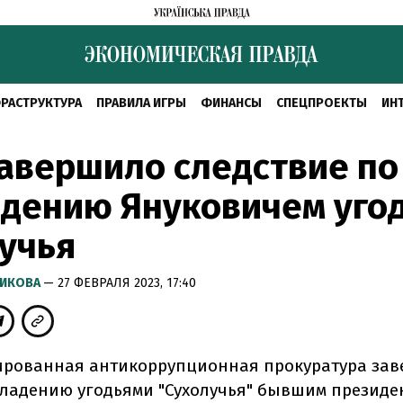
РАСТРУКТУРА
ПРАВИЛА ИГРЫ
ФИНАНСЫ
СПЕЦПРОЕКТЫ
ИН
авершило следствие по
адению Януковичем уго
учья
РИКОВА
— 27 ФЕВРАЛЯ 2023, 17:40
рованная антикоррупционная прокуратура за
владению угодьями "Сухолучья" бывшим президе