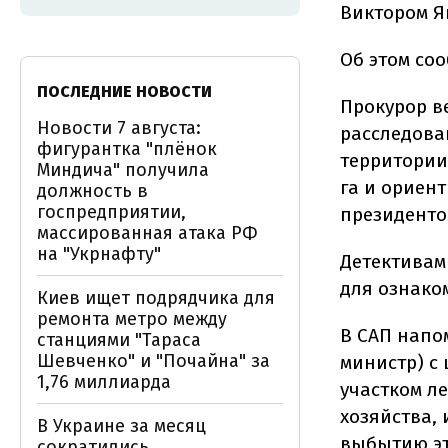
Виктором Я
Об этом со
ПОСЛЕДНИЕ НОВОСТИ
Прокурор в
Новости 7 августа:
расследова
фигурантка "плёнок
территории
Миндича" получила
га и ориен
должность в
госпредприятии,
президенто
массированная атака РФ
на "Укрнафту"
Детективам
для ознако
Киев ищет подрядчика для
ремонта метро между
В САП напо
станциями "Тараса
Шевченко" и "Почайна" за
министр) с
1,76 миллиарда
участком л
хозяйства,
В Украине за месяц
выбытию эт
сократились