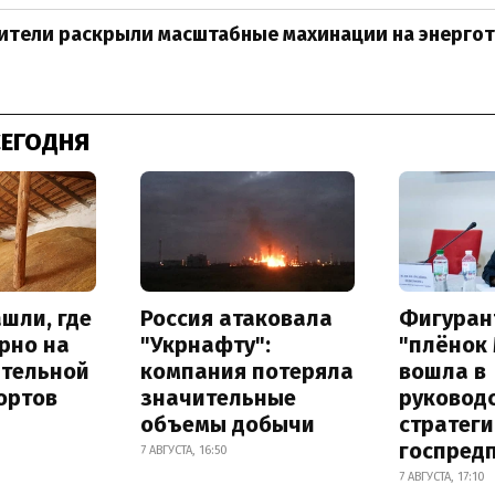
ители раскрыли масштабные махинации на энерго
СЕГОДНЯ
шли, где
Россия атаковала
Фигуран
рно на
"Укрнафту":
"плёнок
ительной
компания потеряла
вошла в
ортов
значительные
руковод
объемы добычи
стратег
госпред
7 АВГУСТА, 16:50
7 АВГУСТА, 17:10