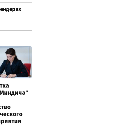
тендерах
тка
 Миндича"
ство
ического
приятия