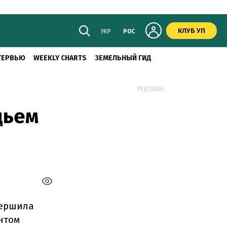
КЛУБ УП
УКР
РОС
ТЕРВЬЮ
WEEKLY CHARTS
ЗЕМЕЛЬНЫЙ ГИД
РЕКЛАМА:
дьем
вершила
нтом