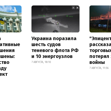
а
Украина поразила
"Эпицен
ативные
шесть судов
рассказа
шения
теневого флота РФ
торговы
ышены:
и 10 энергоузлов
потерял 
ство
войны
7 АВГУСТА, 18:10
аду
7 АВГУСТА, 11:56
ект