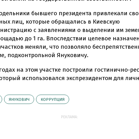
подельники бывшего президента привлекали сво
ых лиц, которые обращались в Киевскую
нистрацию с заявлениями о выделении им зем
лощадью до 1 га. Впоследствии целевое назначе
участков меняли, что позволяло беспрепятствен
е, подконтрольной Януковичу.
1 годах на этом участке построили гостинично-р
который использовался экспрезидентом для лич
ЯНУКОВИЧ
КОРРУПЦИЯ
РЕКЛАМА: