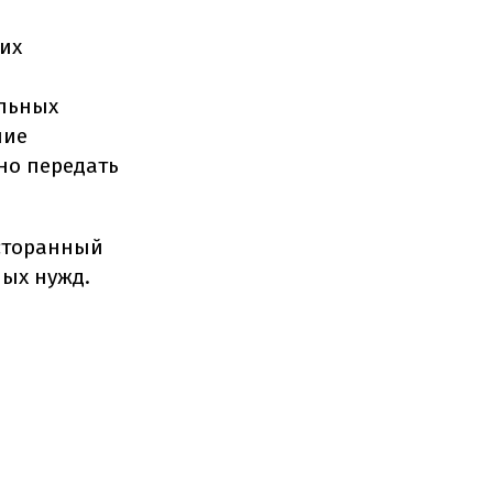
их
ельных
ние
но передать
есторанный
ных нужд.