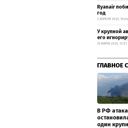
Ryanair поб
год
2 АПРЕЛЯ 2025, 16:04
У крупной а
его игнори
25 МАРТА 2025, 12:01
ГЛАВНОЕ 
В РФ атак
остановил
один круп