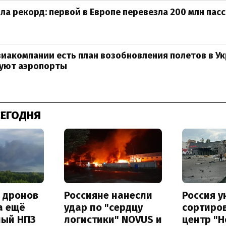
ила рекорд: первой в Европе перевезла 200 млн пас
виакомпании есть план возобновления полетов в Ук
руют аэропорты
СЕГОДНЯ
а дронов
Россияне нанесли
Россия 
а ещё
удар по "сердцу
сортиро
ный НПЗ
логистики" NOVUS и
центр "