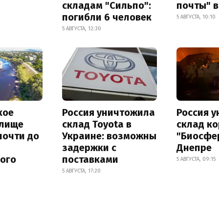
складам "Сильпо":
почты" в
погибли 6 человек
5 АВГУСТА, 10:10
5 АВГУСТА, 12:30
кое
Россия уничтожила
Россия 
лище
склад Toyota в
склад к
почти до
Украине: возможны
"Биосфе
задержки с
Днепре
ного
поставками
5 АВГУСТА, 09:15
5 АВГУСТА, 17:20