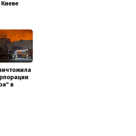
 Киеве
уничтожила
орпорации
ра" в