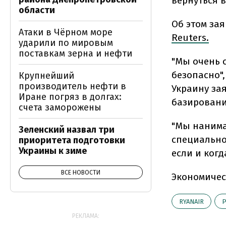
вернуться в
области
Об этом за
Атаки в Чёрном море
Reuters.
ударили по мировым
поставкам зерна и нефти
"Мы очень с
безопасно",
Крупнейший
производитель нефти в
Украину за
Иране погряз в долгах:
базирования
счета заморожены
"Мы нанима
Зеленский назвал три
специально
приоритета подготовки
Украины к зиме
если и когд
ВСЕ НОВОСТИ
Экономичес
RYANAIR
Р
РЕКЛАМА: