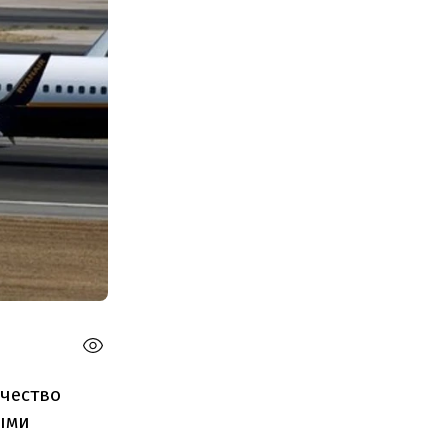
ичество
ыми