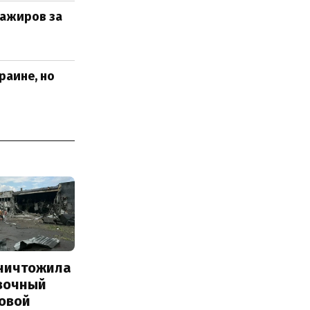
сажиров за
раине, но
уничтожила
вочный
Новой