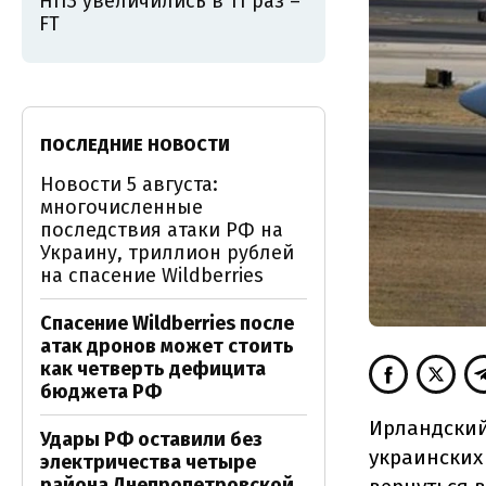
НПЗ увеличились в 11 раз –
FT
ПОСЛЕДНИЕ НОВОСТИ
Новости 5 августа:
многочисленные
последствия атаки РФ на
Украину, триллион рублей
на спасение Wildberries
Спасение Wildberries после
атак дронов может стоить
как четверть дефицита
бюджета РФ
Ирландский
Удары РФ оставили без
украинских
электричества четыре
района Днепропетровской