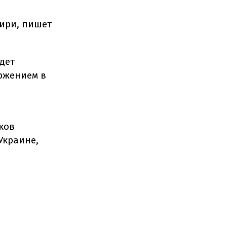
ири, пишет
удет
оржением в
ков
Украине,