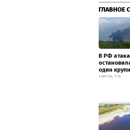
ГЛАВНОЕ 
В РФ атак
остановил
один круп
5 АВГУСТА, 17:55