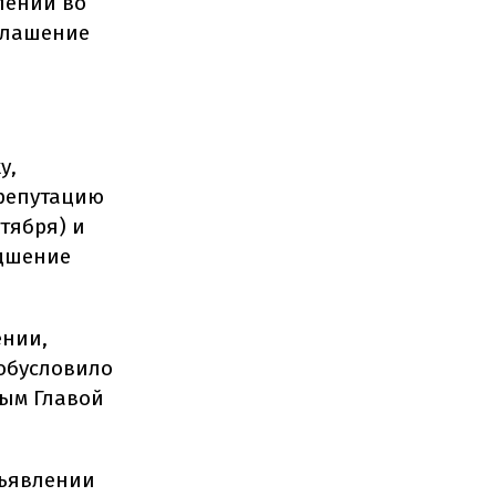
лении во
глашение
у,
 репутацию
тября) и
удшение
ении,
 обусловило
ным Главой
бъявлении