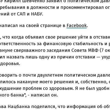
БУ Кирилл Шевченко заявил о политическом дав
пребывания в должности и прокомментировал о
ний от САП и НАБУ.
 написал на своей странице в
Facebook
.
 что когда объявил свое решение уйти в отставк
ответственность за финансовую стабильность и
ануне сверхважного заседания Совета МВФ (7 ок
ил назвать лишь одну из причин отставки — ух
здоровья.
 говорить о почти двухлетнем политическом давл
илилось накануне моего решения и, собственно,
ухудшение проблем со здоровьем. Я не был удоб
ого банка", - написал он.
ва Нацбанка поделился, что информация об о