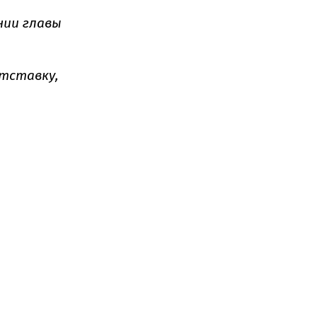
нии главы
отставку,