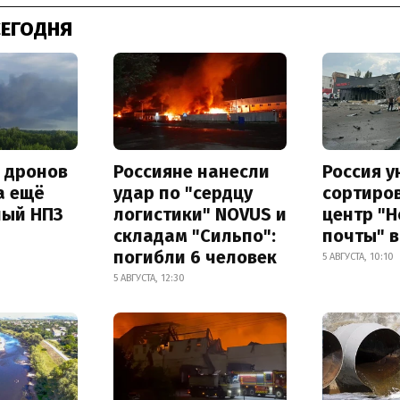
СЕГОДНЯ
а дронов
Россияне нанесли
Россия 
а ещё
удар по "сердцу
сортиро
ный НПЗ
логистики" NOVUS и
центр "
складам "Сильпо":
почты" в
погибли 6 человек
5 АВГУСТА, 10:10
5 АВГУСТА, 12:30