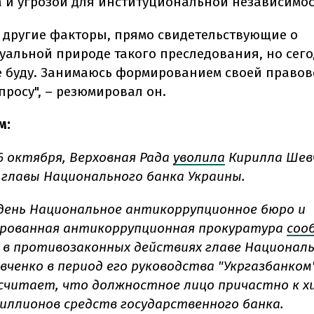
а и угрозой для институциональной независимос
 другие факторы, прямо свидетельствующие о
уальной природе такого преследования, но сего
е буду. Занимаюсь формированием своей право
просу", – резюмировал он.
м:
 6 октября, Верховная Рада
уволила
Кирилла Шев
главы Национального банка Украины.
день Национальное антикоррупционное бюро и
рованная антикоррупционная прокуратура
соо
 в противозаконных действиях главе Националь
вченко в период его руководства "Укргазбанком"
считает, что должностное лицо причастно к 
миллионов средств государственного банка.