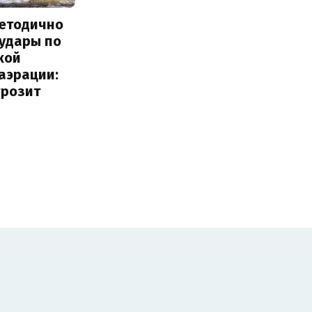
методично
 удары по
кой
аэрации:
грозит