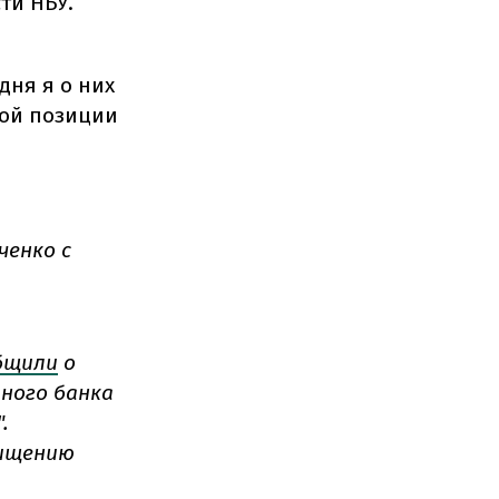
ти НБУ.
дня я о них
вой позиции
ченко с
бщили
о
ного банка
.
хищению