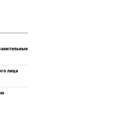
ранительные
ого лица
лю