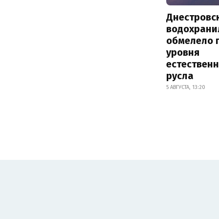
Днестровс
водохрани
обмелело 
уровня
естествен
русла
5 АВГУСТА, 13:20