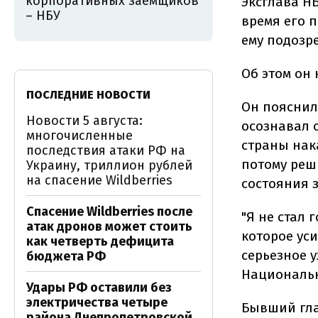
корпоративных заемщиков
Эксглава Н
– НБУ
время его 
ему подозре
Об этом он
ПОСЛЕДНИЕ НОВОСТИ
Он пояснил,
Новости 5 августа:
осознавал 
многочисленные
страны нак
последствия атаки РФ на
потому реш
Украину, триллион рублей
на спасение Wildberries
состояния 
Спасение Wildberries после
"Я не стал
атак дронов может стоить
которое ус
как четверть дефицита
серьезное 
бюджета РФ
Национальн
Удары РФ оставили без
электричества четыре
Бывший гла
района Днепропетровской