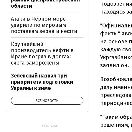
подозрения
области
находясь з
Атаки в Чёрном море
ударили по мировым
"Официальн
поставкам зерна и нефти
факты" явл
на основе 
Крупнейший
каждую сво
производитель нефти в
Иране погряз в долгах:
Укргазбанк
счета заморожены
заявил он.
Зеленский назвал три
Возобновле
приоритета подготовки
делу именн
Украины к зиме
преследова
ВСЕ НОВОСТИ
периодичес
"Таким обра
решениям, 
РЕКЛАМА: