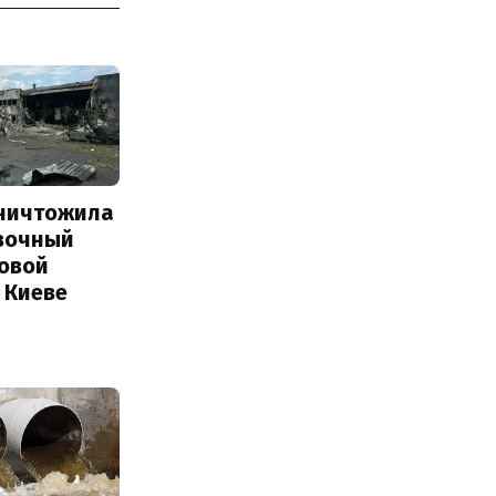
уничтожила
вочный
Новой
 Киеве