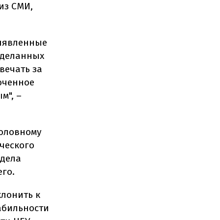
из СМИ,
ыявленные
сделанных
вечать за
юченное
м", –
головному
ческого
 дела
го.
клонить к
абильности