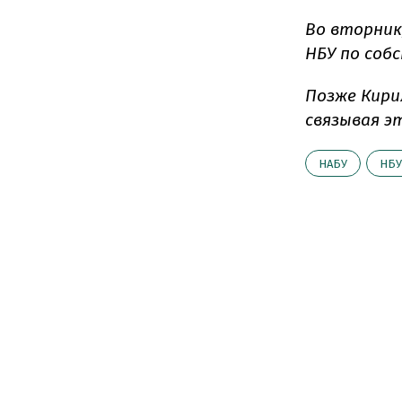
Во вторник
НБУ по соб
Позже Кир
связывая э
НАБУ
НБУ